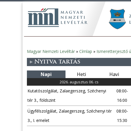
Magyar Nemzeti Levéltár
»
Címlap
»
Ismeretterjesztő 
Jelenlegi
Nyitva tartás
hely
Napi
Heti
Havi
2026. augusztus 06. cs
Kutatószolgálat, Zalaegerszeg, Széchenyi
08:00-
tér 3., földszint
16:00
Ügyfélszolgálat, Zalaegerszeg, Széchenyi tér
08:00-
3., I. emelet
15:30