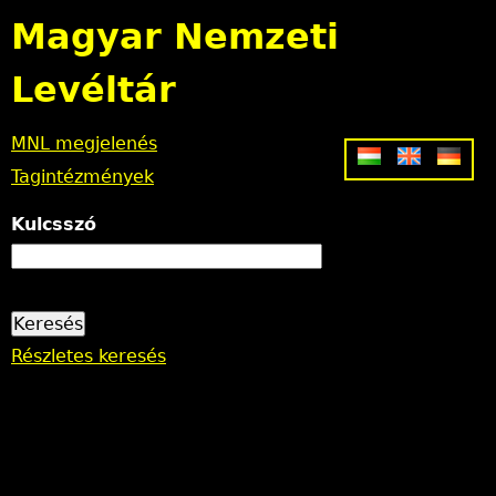
Jump to navigation
Magyar Nemzeti
Levéltár
MNL megjelenés
Tagintézmények
Kulcsszó
Részletes keresés