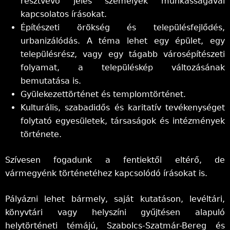
résztvevő jeles személyek munkásságával
kapcsolatos írásokat.
Építészeti örökség és településfejlődés,
urbanizálódás. A téma lehet egy épület, egy
településrész, vagy egy tágabb városépítészeti
folyamat, a településkép változásának
bemutatása is.
Gyülekezettörténet és templomtörténet.
Kulturális, szabadidős és karitatív tevékenységet
folytató egyesületek, társaságok és intézmények
története.
Szívesen fogadunk a fentiektől eltérő, de
vármegyénk történetéhez kapcsolódó írásokat is.
Pályázni lehet bármely, saját kutatáson, levéltári,
könyvtári vagy helyszíni gyűjtésen alapuló
helytörténeti témájú, Szabolcs-Szatmár-Bereg és