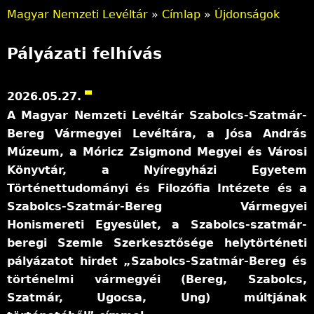
Magyar Nemzeti Levéltár
»
Címlap
»
Újdonságok
J
Pályázati felhívás
e
l
2026.05.27.
e
A Magyar Nemzeti Levéltár Szabolcs-Szatmár-
Bereg Vármegyei Levéltára, a Jósa András
n
Múzeum, a Móricz Zsigmond Megyei és Városi
l
Könyvtár, a Nyíregyházi Egyetem
e
Történettudományi és Filozófia Intézete és a
Szabolcs-Szatmár-Bereg Vármegyei
g
Honismereti Egyesület, a Szabolcs-szatmár-
i
beregi Szemle Szerkesztősége helytörténeti
pályázatot hirdet „Szabolcs-Szatmár-Bereg és
h
történelmi vármegyéi (Bereg, Szabolcs,
e
Szatmár, Ugocsa, Ung) múltjának