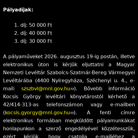
Pályadíjak:
1. díj: 50 000 Ft
2. díj: 40 000 Ft
3. díj: 30 000 Ft
A pályaműveket 2026. augusztus 19-ig postán, illetve
elektronikus úton is kérjük eljuttatni a Magyar
Nemzeti Levéltár Szabolcs-Szatmár-Bereg Vármegyei
Levéltárába (4400 Nyíregyháza, Széchenyi u. 4., e-
mail:
szszbvl@mnl.gov.hu
(
). Bővebb információ
Kocsis György levéltári könyvtárostól kérhető a
l
42/414-313-as telefonszámon vagy e-mailben
i
(
kocsis.gyorgy@mnl.gov.hu
(
n
). A fenti címre
elektronikus formában megküldött pályamunkákat
l
k
honlapunkon a szerző engedélyével közzétesszük,
i
s
ezért kérjük, hogy csatolja e-mailjéhez a
n
e