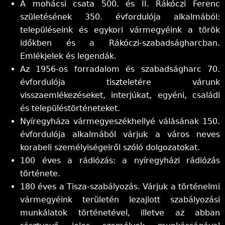
A mohácsi csata 500. és II. Rákóczi Ferenc
születésének 350. évfordulója alkalmából:
településeink és egykori vármegyéink a török
időkben és a Rákóczi-szabadságharcban.
Emlékjelek és legendák.
Az 1956-os forradalom és szabadságharc 70.
évfordulója tiszteletére várunk
visszaemlékezéseket, interjúkat, egyéni, családi
és településtörténeteket.
Nyíregyháza vármegyeszékhellyé válásának 150.
évfordulója alkalmából várjuk a város neves
korabeli személyiségeiről szóló dolgozatokat.
100 éves a rádiózás: a nyíregyházi rádiózás
története.
180 éves a Tisza-szabályozás. Várjuk a történelmi
vármegyéink területén lezajlott szabályozási
munkálatok történetével, illetve az abban