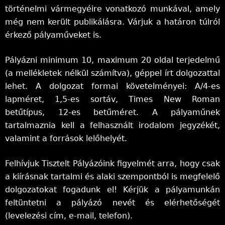
történelmi vármegyéire vonatkozó munkával, amely
még nem került publikálásra. Várjuk a határon túlról
érkező pályaműveket is.
Pályázni minimum 10, maximum 20 oldal terjedelmű
(a mellékletek nélkül számítva), géppel írt dolgozattal
lehet. A dolgozat formai követelményei: A/4-es
lapméret, 1,5-es sortáv, Times New Roman
betűtípus, 12-es betűméret. A pályaműnek
tartalmaznia kell a felhasznált irodalom jegyzékét,
valamint a források lelőhelyét.
Felhívjuk Tisztelt Pályázóink figyelmét arra, hogy csak
a kiírásnak tartalmi és alaki szempontból is megfelelő
dolgozatokat fogadunk el! Kérjük a pályamunkán
feltüntetni a pályázó nevét és elérhetőségét
(levelezési cím, e-mail, telefon).