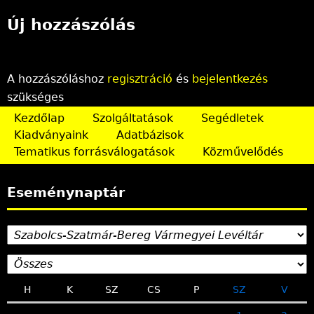
Új hozzászólás
A hozzászóláshoz
regisztráció
és
bejelentkezés
szükséges
Kezdőlap
Szolgáltatások
Segédletek
Kiadványaink
Adatbázisok
Tematikus forrásválogatások
Közművelődés
Eseménynaptár
H
K
SZ
CS
P
SZ
V