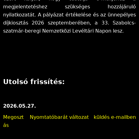
megjelentetéshez szükséges hozzájáruló
k
n
nyilatkozatát. A pályázat értékelése és az ünnepélyes
s
d
díjkiosztás 2026 szeptemberében, a 33. Szabolcs-
e
s
szatmár-beregi Nemzetközi Levéltári Napon lesz.
n
e
d
-
s
m
e
a
-
i
m
l
a
)
Utolsó frissítés:
i
l
)
2026.05.27.
Megoszt
Nyomtatóbarát változat
küldés e-mailben
ás