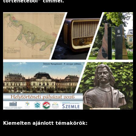
történetéből” címmel.
l
y
Kiemelten ajánlott témakörök: