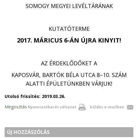
SOMOGY MEGYEI LEVÉLTÁRÁNAK
KUTATÓTERME
2017. MÁRICUS 6-ÁN ÚJRA KINYIT!
AZ ÉRDEKLŐDŐKET A
KAPOSVÁR, BARTÓK BÉLA UTCA 8–10. SZÁM
ALATTI ÉPÜLETÜNKBEN VÁRJUK!
Utolsó frissítés:
2019.03.26.
Megosztás
Nyomtatóbarát változat
küldés e-mailben
ÚJ HOZZÁSZÓLÁS