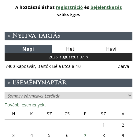
A hozzászóláshoz
regisztráció
és
bejelentkezés
szükséges
Nyitva tartás
Napi
Heti
Havi
2026. augusztus 07. p
7400 Kaposvár, Bartók Béla utca 8-10.
Zárva
Eseménynaptár
További események..
H
K
SZ
CS
P
SZ
V
1
2
3
4
5
6
7
8
9