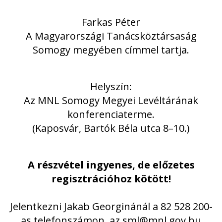
Farkas Péter
A Magyarországi Tanácsköztársaság
Somogy megyében címmel tartja.
Helyszín:
Az MNL Somogy Megyei Levéltárának
konferenciaterme.
(Kaposvár, Bartók Béla utca 8–10.)
A részvétel ingyenes, de előzetes
regisztrációhoz kötött!
Jelentkezni Jakab Georginánál a 82 528 200-
as telefonszámon, az sml@mnl.gov.hu