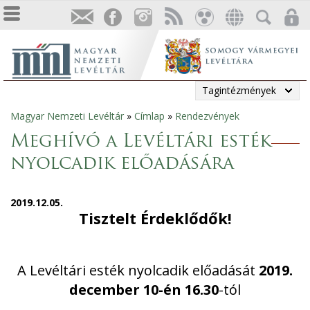
Tagintézmények
Magyar Nemzeti Levéltár
»
Címlap
»
Rendezvények
Jelenlegi
Meghívó a Levéltári esték
hely
nyolcadik előadására
2019.12.05.
Tisztelt Érdeklődők!
A Levéltári esték nyolcadik előadását
2019.
december 10-én 16.30
-tól