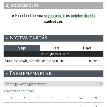
ÚJ HOZZÁSZÓLÁS
A hozzászóláshoz
regisztráció
és
bejelentkezés
szükséges
Nyitva tartás
Napi
Heti
Havi
2026. augusztus 06. cs
7400 Kaposvár, Bartók Béla utca 8-10.
8-15:30
Eseménynaptár
További események..
H
K
SZ
CS
P
SZ
V
1
2