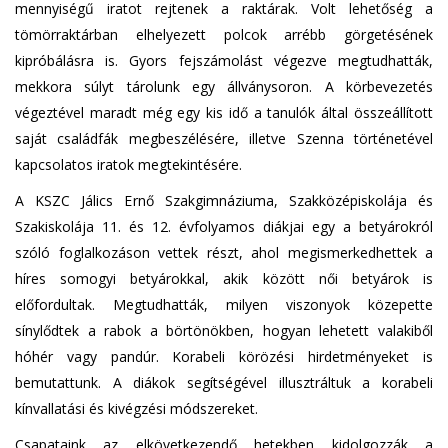
mennyiségű iratot rejtenek a raktárak. Volt lehetőség a
tömörraktárban elhelyezett polcok arrébb görgetésének
kipróbálásra is. Gyors fejszámolást végezve megtudhatták,
mekkora súlyt tárolunk egy állványsoron. A körbevezetés
végeztével maradt még egy kis idő a tanulók által összeállított
saját családfák megbeszélésére, illetve Szenna történetével
kapcsolatos iratok megtekintésére.
A KSZC Jálics Ernő Szakgimnáziuma, Szakközépiskolája és
Szakiskolája 11. és 12. évfolyamos diákjai egy a betyárokról
szóló foglalkozáson vettek részt, ahol megismerkedhettek a
híres somogyi betyárokkal, akik között női betyárok is
előfordultak. Megtudhatták, milyen viszonyok közepette
sínylődtek a rabok a börtönökben, hogyan lehetett valakiből
hóhér vagy pandúr. Korabeli körözési hirdetményeket is
bemutattunk. A diákok segítségével illusztráltuk a korabeli
kínvallatási és kivégzési módszereket.
Csapataink az elkövetkezendő hetekben kidolgozzák a