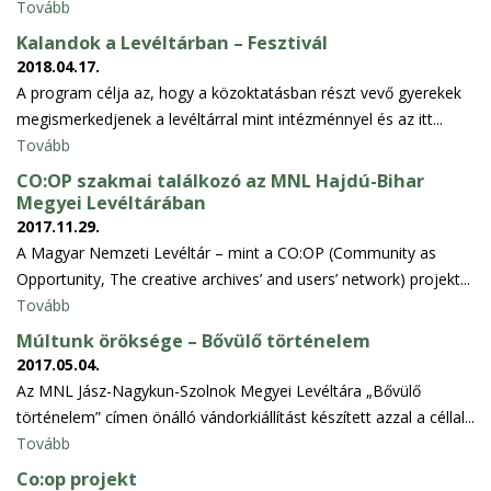
Tovább
Kalandok a Levéltárban – Fesztivál
2018.04.17.
A program célja az, hogy a közoktatásban részt vevő gyerekek
megismerkedjenek a levéltárral mint intézménnyel és az itt...
Tovább
CO:OP szakmai találkozó az MNL Hajdú-Bihar
Megyei Levéltárában
2017.11.29.
A Magyar Nemzeti Levéltár – mint a CO:OP (Community as
Opportunity, The creative archives’ and users’ network) projekt...
Tovább
Múltunk öröksége – Bővülő történelem
2017.05.04.
Az MNL Jász-Nagykun-Szolnok Megyei Levéltára „Bővülő
történelem” címen önálló vándorkiállítást készített azzal a céllal...
Tovább
Co:op projekt