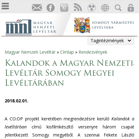
Tagintézmények
Magyar Nemzeti Levéltár
»
Címlap
»
Rendezvények
Jelenlegi
Kalandok a Magyar Nemzeti
hely
Levéltár Somogy Megyei
Levéltárában
2018.02.01.
A CO:OP projekt keretében megrendezésre kerülő
Kalandok a
levéltárban
című kisfilmkészítő versenyre három csapat
jelentkezett Somogy megyéből. A szennai Fekete László