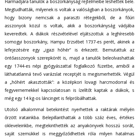
Harmadjára tanulók a boszorkányság rejtelmeibe leshettek bele.
Megtudhatták, milyenek is voltak a valóságban a boszorkányok,
hogy bizony nemcsak a paraszti rétegekből, de a főúri
asszonyok közül is voltak, akik a boszorkányság vádjába
keveredtek. A diákok részvételével eljátszottuk a leghíresebb
somogyi boszorkány, Hampu Erzsébet 1737-es perét, akinek a
lefejezésére egy „igazi hóhér” is érkezett. Bemutattuk az
öntőasszonyok szerepkörét is, majd a tanulók beleolvashattak
egy 1744-es népi gyógyászattal foglalkozó füzetbe, amiből a
láthatatlanná tevő varázslat receptjét is megismerhették. Végül
a „hóhért akasztották”: a középkori lovagi harcmodorral és
fegyvernemekkel kapcsolatosan is ízelítőt kaptak a diákok, s
még egy 14 kg-os láncinget is felpróbálhattak.
Utolsó alkalommal betekintést nyerhettek a raktárak mélyén
őrzött iratainkba. Belepillanthattak a több száz éves, értékes
okleveleinkbe, megtekinthették az anyakönyvek hosszú sorát,
saját szemükkel is meggyőződhettek róla milyen hatalmas