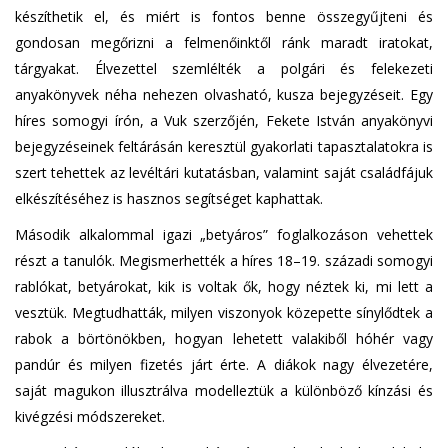
készíthetik el, és miért is fontos benne összegyűjteni és
gondosan megőrizni a felmenőinktől ránk maradt iratokat,
tárgyakat. Élvezettel szemlélték a polgári és felekezeti
anyakönyvek néha nehezen olvasható, kusza bejegyzéseit. Egy
híres somogyi írón, a Vuk szerzőjén, Fekete István anyakönyvi
bejegyzéseinek feltárásán keresztül gyakorlati tapasztalatokra is
szert tehettek az levéltári kutatásban, valamint saját családfájuk
elkészítéséhez is hasznos segítséget kaphattak.
Második alkalommal igazi „betyáros” foglalkozáson vehettek
részt a tanulók. Megismerhették a híres 18–19. századi somogyi
rablókat, betyárokat, kik is voltak ők, hogy néztek ki, mi lett a
vesztük. Megtudhatták, milyen viszonyok közepette sínylődtek a
rabok a börtönökben, hogyan lehetett valakiből hóhér vagy
pandúr és milyen fizetés járt érte. A diákok nagy élvezetére,
saját magukon illusztrálva modelleztük a különböző kínzási és
kivégzési módszereket.