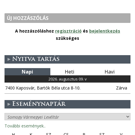
ÚJ HOZZÁSZÓLÁS
A hozzászóláshoz
regisztráció
és
bejelentkezés
szükséges
Nyitva tartás
Napi
Heti
Havi
2026. augusztus 09. v
7400 Kaposvár, Bartók Béla utca 8-10.
Zárva
Eseménynaptár
További események..
H
K
SZ
CS
P
SZ
V