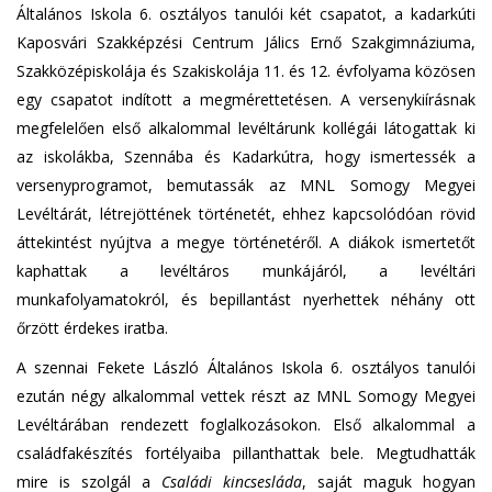
Általános Iskola 6. osztályos tanulói két csapatot, a kadarkúti
Kaposvári Szakképzési Centrum Jálics Ernő Szakgimnáziuma,
Szakközépiskolája és Szakiskolája 11. és 12. évfolyama közösen
egy csapatot indított a megmérettetésen. A versenykiírásnak
megfelelően első alkalommal levéltárunk kollégái látogattak ki
az iskolákba, Szennába és Kadarkútra, hogy ismertessék a
versenyprogramot, bemutassák az MNL Somogy Megyei
Levéltárát, létrejöttének történetét, ehhez kapcsolódóan rövid
áttekintést nyújtva a megye történetéről. A diákok ismertetőt
kaphattak a levéltáros munkájáról, a levéltári
munkafolyamatokról, és bepillantást nyerhettek néhány ott
őrzött érdekes iratba.
A szennai Fekete László Általános Iskola 6. osztályos tanulói
ezután négy alkalommal vettek részt az MNL Somogy Megyei
Levéltárában rendezett foglalkozásokon. Első alkalommal a
családfakészítés fortélyaiba pillanthattak bele. Megtudhatták
mire is szolgál a
Családi kincsesláda
, saját maguk hogyan