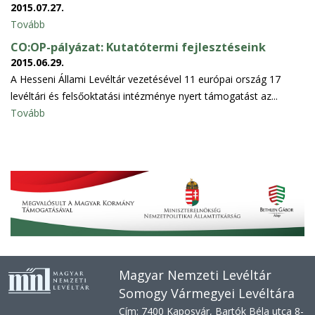
2015.07.27.
Tovább
CO:OP-pályázat: Kutatótermi fejlesztéseink
2015.06.29.
A Hesseni Állami Levéltár vezetésével 11 európai ország 17
levéltári és felsőoktatási intézménye nyert támogatást az...
Tovább
Magyar Nemzeti Levéltár
Somogy Vármegyei Levéltára
Cím: 7400 Kaposvár, Bartók Béla utca 8-