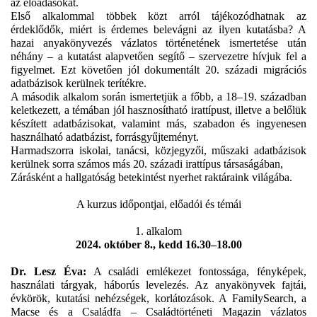
az előadásokat.
Első alkalommal többek közt arról tájékozódhatnak az
érdeklődők, miért is érdemes belevágni az ilyen kutatásba? A
hazai anyakönyvezés vázlatos történetének ismertetése után
néhány – a kutatást alapvetően segítő – szervezetre hívjuk fel a
figyelmet. Ezt követően jól dokumentált 20. századi migrációs
adatbázisok kerülnek terítékre.
A második alkalom során ismertetjük a főbb, a 18–19. században
keletkezett, a témában jól hasznosítható irattípust, illetve a belőlük
készített adatbázisokat, valamint más, szabadon és ingyenesen
használható adatbázist, forrásgyűjteményt.
Harmadszorra iskolai, tanácsi, közjegyzői, műszaki adatbázisok
kerülnek sorra számos más 20. századi irattípus társaságában,
Zárásként a hallgatóság betekintést nyerhet raktáraink világába.
A kurzus időpontjai, előadói és témái
1. alkalom
2024. október 8., kedd 16.30–18.00
Dr. Lesz Éva
:
A
családi emlékezet fontossága, fényképek,
használati tárgyak, háborús levelezés. Az anyakönyvek fajtái,
évkörök, kutatási nehézségek, korlátozások. A FamilySearch, a
Macse és a Családfa – Családtörténeti Magazin vázlatos