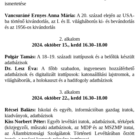
ismertetése
Vancsuráné Ernyes Anna Mária:
A 20. század elején az USA-
ba történő kivándorlás, az I. és II. világháborús ki- és bevándorlás
és az 1956-os kivándorlás
2. alkalom
2024. október 15., kedd 16.30–18.00
Polgár Tamás
:
A
18–19. századi irattípusok és a belőlük készült
adatbázisok
Dr. Lesz Éva
:
A főbb szabadon, ingyenesen hozzáférhető
adatbázisok és digitalizált irattípusok: katonaállítási lajstromok, a
világháborúk, a holokauszt és a hadifogoly adatbázisok
3. alkalom
2024. október 22., kedd 16.30–18.00
Récsei Balázs
:
Iskolai és egyéb, információban gazdag iratok,
kiadványok, adatbázisok
Kiss Norbert Péter:
Egyéb levéltári iratok, adatbázisok, térképek
(közjegyzői, műszaki adatbázisok, az MDP és az MSZMP iratai,
az Állambiztonsági Szolgálatok Történeti Levéltárában őrzött