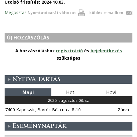
Utolsó frissítés:
2024.10.03.
n
d
Megosztás
Nyomtatóbarát változat
küldés e-mailben
s
e
-
m
ÚJ HOZZÁSZÓLÁS
a
i
l
A hozzászóláshoz
regisztráció
és
bejelentkezés
)
szükséges
Nyitva tartás
Napi
Heti
Havi
2026. augusztus 08. sz
7400 Kaposvár, Bartók Béla utca 8-10.
Zárva
Eseménynaptár