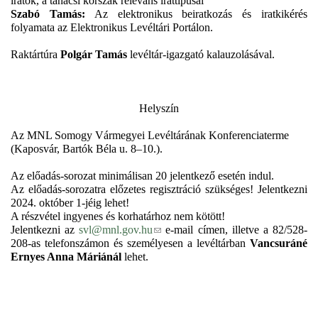
iratok, a tanácsi korszak releváns irattípusai
Szabó Tamás:
Az elektronikus beiratkozás és iratkikérés
folyamata az Elektronikus Levéltári Portálon.
Raktártúra
Polgár Tamás
levéltár-igazgató kalauzolásával.
Helyszín
Az MNL Somogy Vármegyei Levéltárának Konferenciaterme
(Kaposvár, Bartók Béla u. 8–10.).
Az előadás-sorozat minimálisan 20 jelentkező esetén indul.
Az előadás-sorozatra előzetes regisztráció szükséges! Jelentkezni
2024. október 1-jéig lehet!
A részvétel ingyenes és korhatárhoz nem kötött!
(
Jelentkezni az
svl@mnl.gov.hu
e-mail címen, illetve a 82/528-
l
208-as telefonszámon és személyesen a levéltárban
Vancsuráné
i
Ernyes Anna Máriánál
lehet.
n
k
s
e