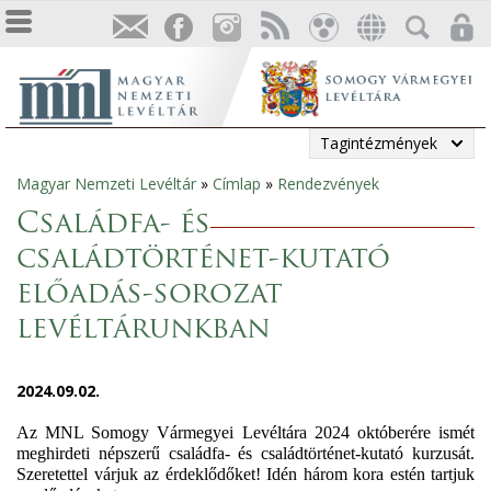
Tagintézmények
Magyar Nemzeti Levéltár
»
Címlap
»
Rendezvények
Jelenlegi
Családfa- és
hely
családtörténet-kutató
előadás-sorozat
levéltárunkban
2024.09.02.
Az MNL Somogy Vármegyei Levéltára 2024 októberére ismét
meghirdeti népszerű családfa- és családtörténet-kutató kurzusát.
Szeretettel várjuk az érdeklődőket! Idén három kora estén tartjuk