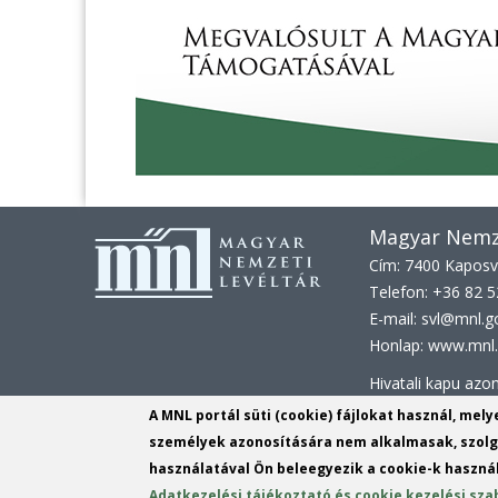
Magyar Nemze
Cím: 7400 Kaposvá
Telefon: +36 82 
E-mail: svl@mnl.g
Honlap: www.mnl.
Hivatali kapu az
KRID:
161313779
A MNL portál süti (cookie) fájlokat használ, mel
személyek azonosítására nem alkalmasak, szolgá
KÉR azonosító:
M
használatával Ön beleegyezik a cookie-k használ
KRID: 113809158
Adatkezelési tájékoztató és cookie kezelési sza