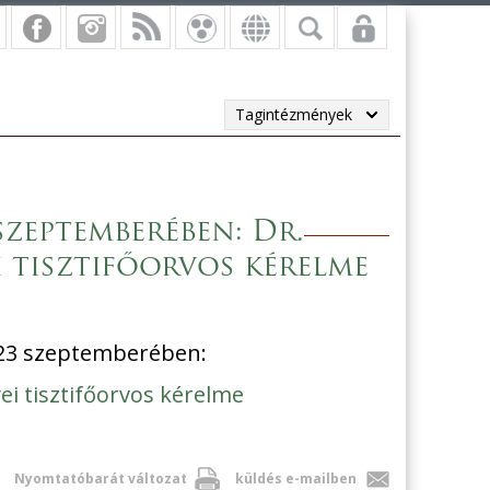
Tagintézmények
zeptemberében: Dr.
 tisztifőorvos kérelme
3 szeptemberében:
i tisztifőorvos kérelme
Nyomtatóbarát változat
küldés e-mailben