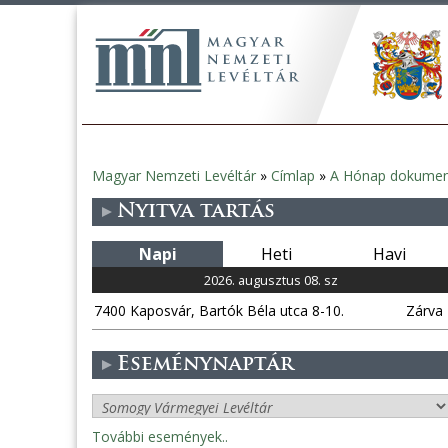
Magyar Nemzeti Levéltár
»
Címlap
»
A Hónap dokume
Jelenlegi
Nyitva tartás
hely
Napi
Heti
Havi
2026. augusztus 08. sz
7400 Kaposvár, Bartók Béla utca 8-10.
Zárva
Eseménynaptár
További események..