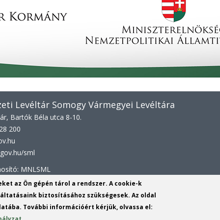
ti Levéltár Somogy Vármegyei Levéltára
r, Bartók Béla utca 8-10.
528 200
ov.hu
gov.hu/sml
onosító: MNLSML
yeket az Ön gépén tárol a rendszer. A cookie-k
ltatásaink biztosításához szükségesek. Az oldal
NLSML
atába. További információért kérjük, olvassa el:
bályzat