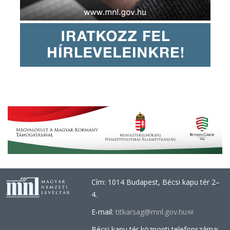
Cím: 1014 Budapest, Bécsi kapu tér 2–
4.
E-mail:
titkarsag@mnl.gov.hu
(link
sends
Bécsi kapu tér központi telefonszáma: