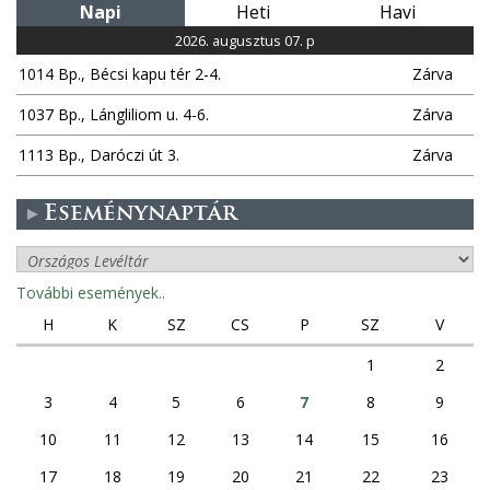
Napi
Heti
Havi
2026. augusztus 07. p
1014 Bp., Bécsi kapu tér 2-4.
Zárva
1037 Bp., Lángliliom u. 4-6.
Zárva
1113 Bp., Daróczi út 3.
Zárva
Eseménynaptár
További események..
H
K
SZ
CS
P
SZ
V
1
2
3
4
5
6
7
8
9
10
11
12
13
14
15
16
17
18
19
20
21
22
23