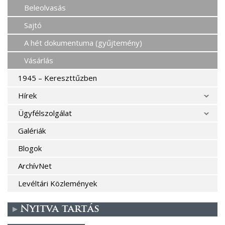
Beleolvasás
Sajtó
A hét dokumentuma (gyűjtemény)
Vásárlás
1945 – Kereszttűzben
Hírek
Ügyfélszolgálat
Galériák
Blogok
ArchívNet
Levéltári Közlemények
Nyitva tartás