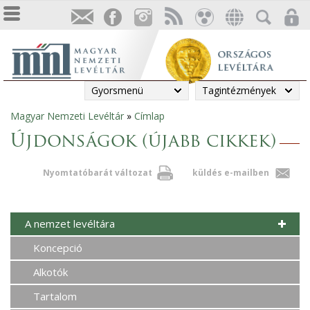
Gyorsmenü
Tagintézmények
Magyar Nemzeti Levéltár
»
Címlap
Jelenlegi
Újdonságok (újabb cikkek)
hely
Nyomtatóbarát változat
küldés e-mailben
A nemzet levéltára
Koncepció
Alkotók
Tartalom