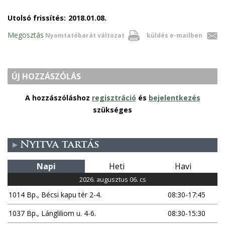
Utolsó frissítés:
2018.01.08.
Megosztás
Nyomtatóbarát változat
küldés e-mailben
ÚJ HOZZÁSZÓLÁS
A hozzászóláshoz
regisztráció
és
bejelentkezés
szükséges
Nyitva tartás
Napi
Heti
Havi
2026. augusztus 06. cs
1014 Bp., Bécsi kapu tér 2-4.
08:30-17:45
1037 Bp., Lángliliom u. 4-6.
08:30-15:30