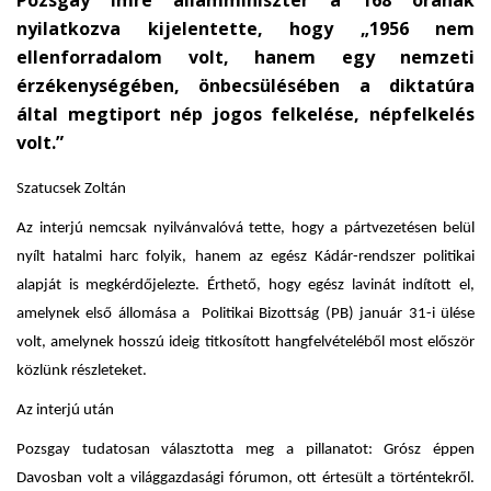
Pozsgay Imre államminiszter a 168 órának
nyilatkozva kijelentette, hogy „1956 nem
ellenforradalom volt, hanem egy nemzeti
érzékenységében, önbecsülésében a diktatúra
által megtiport nép jogos felkelése, népfelkelés
volt.”
Szatucsek Zoltán
Az interjú nemcsak nyilvánvalóvá tette, hogy a pártvezetésen belül
nyílt hatalmi harc folyik, hanem az egész Kádár-rendszer politikai
alapját is megkérdőjelezte. Érthető, hogy egész lavinát indított el,
amelynek első állomása a Politikai Bizottság (PB) január 31-i ülése
volt, amelynek hosszú ideig titkosított hangfelvételéből most először
közlünk részleteket.
Az interjú után
Pozsgay tudatosan választotta meg a pillanatot: Grósz éppen
Davosban volt a világgazdasági fórumon, ott értesült a történtekről.