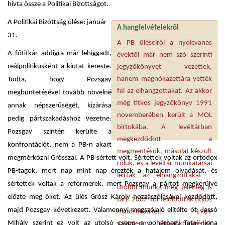
hívta össze a Politikai Bizottságot.
A Politikai Bizottság ülése: január
A hangfelvételekről
31.
A PB üléseiről a nyolcvanas
A főtitkár addigra már lehiggadt,
évektől már nem szó szerinti
reálpolitikusként a kiutat kereste.
jegyzőkönyvet vezettek,
hanem magnókazettára vették
Tudta, hogy Pozsgay
fel az elhangzottakat. Az akkor
megbüntetésével tovább növelné
még titkos jegyzőkönyv 1991
annak népszerűségét, kizárása
novemberében került a MOL
pedig pártszakadáshoz vezetne.
birtokába. A levéltárban
Pozsgay szintén kerülte a
megkezdődött a
konfrontációt, nem a PB-n akart
megmentésük, másolat készült
megmérkőzni Grósszal. A PB sértett volt. Sértettek voltak az ortodox
róluk, és a levéltár munkatársai
PB-tagok, mert nap mint nap érezték a hatalom olvadását, és
leírták az elhangzottakat –
sértettek voltak a reformerek, mert Pozsgay a pártot megkerülve
utóbbi munka még jelenleg is
előzte meg őket. Az ülés Grósz Károly hozzászólásával kezdődött,
tart. 2002-től feloldották titkos
majd Pozsgay következett. Valamennyi megszólaló elítélte őt, Jassó
minősítésüket. 1989
Mihály szerint ez volt az utolsó csepp a pohárban, Tatai Ilona
valamennyi jegyzőkönyvének