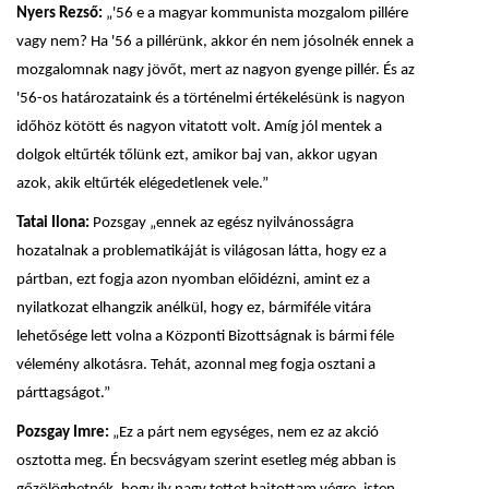
Nyers Rezső:
„'56 e a magyar kommunista mozgalom pillére
vagy nem? Ha '56 a pillérünk, akkor én nem jósolnék ennek a
mozgalomnak nagy jövőt, mert az nagyon gyenge pillér. És az
'56-os határozataink és a történelmi értékelésünk is nagyon
időhöz kötött és nagyon vitatott volt. Amíg jól mentek a
dolgok eltűrték tőlünk ezt, amikor baj van, akkor ugyan
azok, akik eltűrték elégedetlenek vele.”
Tatai Ilona:
Pozsgay „ennek az egész nyilvánosságra
hozatalnak a problematikáját is világosan látta, hogy ez a
pártban, ezt fogja azon nyomban előidézni, amint ez a
nyilatkozat elhangzik anélkül, hogy ez, bármiféle vitára
lehetősége lett volna a Központi Bizottságnak is bármi féle
vélemény alkotásra. Tehát, azonnal meg fogja osztani a
párttagságot.”
Pozsgay Imre:
„Ez a párt nem egységes, nem ez az akció
osztotta meg. Én becsvágyam szerint esetleg még abban is