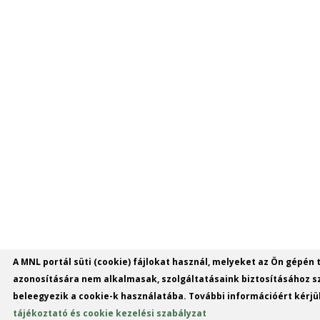
A MNL portál süti (cookie) fájlokat használ, melyeket az Ön gépén 
azonosítására nem alkalmasak, szolgáltatásaink biztosításához s
beleegyezik a cookie-k használatába. További információért kérjük
tájékoztató és cookie kezelési szabályzat