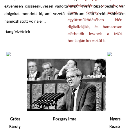
hangfelvételét a MOL és az
egyenesen összeesküvéssel vádolta meg, Nyers Rezső pedig olyan
Open Society Archives
dolgokat mondott ki, ami vezető pártfórum előtt azelőtt sohasem
együttműködésében idén
hangozhatott volna el...
digitalizálják, és hamarosan
Hangfelvételek
elérhetők lesznek a MOL
honlapján keresztül is.
Grósz
Pozsgay Imre
Nyers
Károly
Rezső