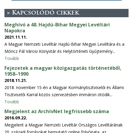
Kapcsolódó cikkek
Meghívó a 48. Hajdú-Bihar Megyei Levéltári
Napokra
2021.11.11.
A Magyar Nemzeti Levéltár Hajdú-Bihar Megyei Levéltára és a
Móricz Pál Városi Könyvtár és Helytörténeti Gyűjtemény...
Tovább
Fejezetek a magyar közigazgatás történetéből,
1958–1990
2018.11.21.
2018. november 15-én a Magyar Kormánytisztviselői és Állami
Tisztviselői Karral közös szervezésben immáron ötödik...
Tovább
Megjelent az ArchívNet legfrissebb száma
2016.09.22.
Megjelent a Magyar Nemzeti Levéltár Országos Levéltárának
20. századi forrásokat bemutató online folyóirata, az...