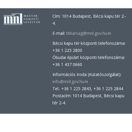
Cím: 1014 Budapest, Bécsi kapu tér 2–
4.
E-mail:
titkarsag@mnl.gov.hu
(link
sends
Bécsi kapu tér központi telefonszáma:
e-
+36 1 225 2800
mail)
Óbudai épület központi telefonszáma:
+36 1 437 0660
Információs Iroda (Kutatószolgálat):
info@mnl.gov.hu
(link
Tel.: +36 1 225 2843, +36 1 225 2844
sends
Postacím: 1014 Budapest, Bécsi kapu
e-
tér 2-4.
mail)