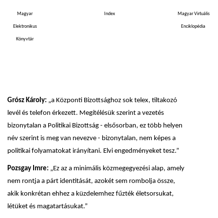
Magyar
Index
Magyar Virtuális
Elektronikus
Enciklopédia
Könyvtár
Grósz Károly:
„a Központi Bizottsághoz sok telex, tiltakozó
levél és telefon érkezett. Megítélésük szerint a vezetés
bizonytalan a Politikai Bizottság - elsősorban, ez több helyen
név szerint is meg van nevezve - bizonytalan, nem képes a
politikai folyamatokat irányítani. Elvi engedményeket tesz.”
Pozsgay Imre:
„Ez az a minimális közmegegyezési alap, amely
nem rontja a párt identitását, azokét sem rombolja össze,
akik konkrétan ehhez a küzdelemhez fűzték életsorsukat,
létüket és magatartásukat.”