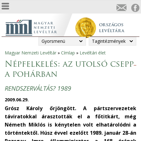
Gyorsmenü
Tagintézmények
Magyar Nemzeti Levéltár
»
Címlap
»
Levéltári élet
Jelenlegi
Népfelkelés: az utolsó csepp
hely
a pohárban
RENDSZERVÁLTÁS? 1989
2009.06.29.
Grósz Károly őrjöngött. A pártszervezetek
táviratokkal árasztották el a főtitkárt, még
Németh Miklós is kénytelen volt elhatárolódni a
történtektől. Húsz évvel ezelőtt 1989. január 28-án