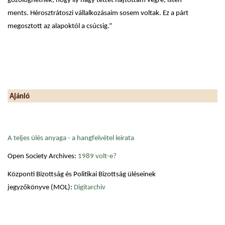
gőzölöghetnék, hogy ily nagy tettet hajtottam végre, isten
ments. Hérosztrátoszi vállalkozásaim sosem voltak. Ez a párt
megosztott az alapoktól a csúcsig.”
Ajánló
A teljes ülés anyaga - a hangfelvétel leirata
Open Society Archives:
1989 volt-e?
Központi Bizottság és Politikai Bizottság üléseinek
jegyzőkönyve (MOL):
Digitarchiv