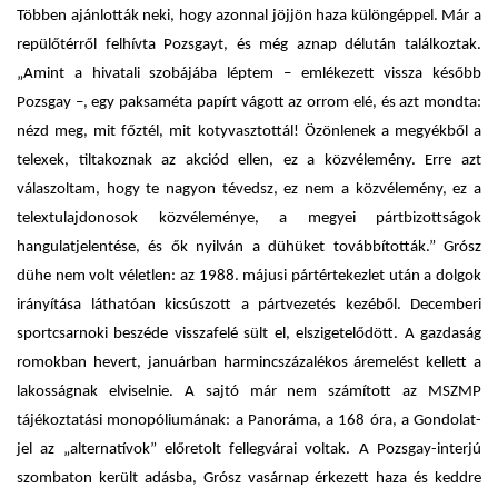
Többen ajánlották neki, hogy azonnal jöjjön haza különgéppel. Már a
repülőtérről felhívta Pozsgayt, és még aznap délután találkoztak.
„Amint a hivatali szobájába léptem – emlékezett vissza később
Pozsgay –, egy paksaméta papírt vágott az orrom elé, és azt mondta:
nézd meg, mit főztél, mit kotyvasztottál! Özönlenek a megyékből a
telexek, tiltakoznak az akciód ellen, ez a közvélemény. Erre azt
válaszoltam, hogy te nagyon tévedsz, ez nem a közvélemény, ez a
telextulajdonosok közvéleménye, a megyei pártbizottságok
hangulatjelentése, és ők nyilván a dühüket továbbították.” Grósz
dühe nem volt véletlen: az 1988. májusi pártértekezlet után a dolgok
irányítása láthatóan kicsúszott a pártvezetés kezéből. Decemberi
sportcsarnoki beszéde visszafelé sült el, elszigetelődött. A gazdaság
romokban hevert, januárban harmincszázalékos áremelést kellett a
lakosságnak elviselnie. A sajtó már nem számított az MSZMP
tájékoztatási monopóliumának: a Panoráma, a 168 óra, a Gondolat-
jel az „alternatívok” előretolt fellegvárai voltak. A Pozsgay-interjú
szombaton került adásba, Grósz vasárnap érkezett haza és keddre