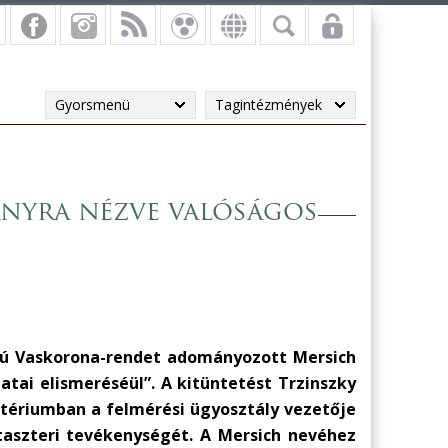
Gyorsmenü
Tagintézmények
ányra nézve valóságos
yú Vaskorona-rendet adományozott Mersich
tai elismeréséül”. A kitüntetést Trzinszky
ztériumban a felmérési ügyosztály vezetője
aszteri tevékenységét. A Mersich nevéhez