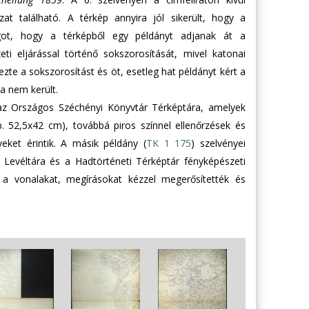
at található. A térkép annyira jól sikerült, hogy a
ot, hogy a térképből egy példányt adjanak át a
ti eljárással történő sokszorosítását, mivel katonai
zte a sokszorosítást és öt, esetleg hat példányt kért a
a nem került.
 az Országos Széchényi Könyvtár Térképtára, amelyek
. 52,5x42 cm), továbbá piros színnel ellenőrzések és
veket érintik. A másik példány (
TK 1 175
) szelvényei
Levéltára és a Hadtörténeti Térképtár fényképészeti
a vonalakat, megírásokat kézzel megerősítették és