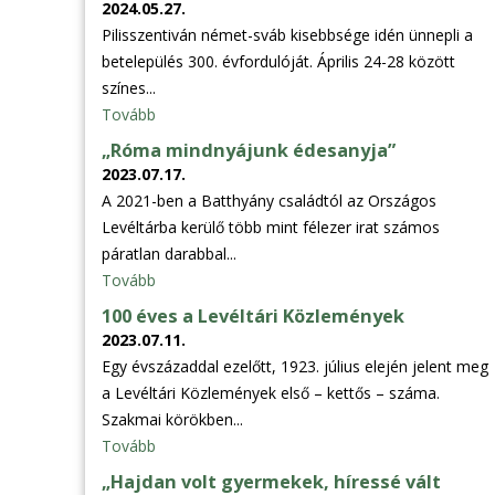
2024.05.27.
Pilisszentiván német-sváb kisebbsége idén ünnepli a
betelepülés 300. évfordulóját. Április 24-28 között
színes...
Tovább
„Róma mindnyájunk édesanyja”
2023.07.17.
A 2021-ben a Batthyány családtól az Országos
Levéltárba kerülő több mint félezer irat számos
páratlan darabbal...
Tovább
100 éves a Levéltári Közlemények
2023.07.11.
Egy évszázaddal ezelőtt, 1923. július elején jelent meg
a Levéltári Közlemények első – kettős – száma.
Szakmai körökben...
Tovább
„Hajdan volt gyermekek, híressé vált