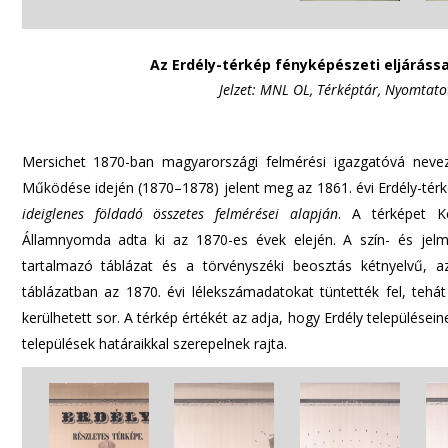
Az Erdély-térkép fényképészeti eljárássa
Jelzet: MNL OL, Térképtár, Nyomtatot
Mersichet 1870-ban magyarországi felmérési igazgatóvá nevez
Működése idején (1870–1878) jelent meg az 1861. évi Erdély-tér
ideiglenes földadó összetes felmérései alapján
. A térképet K
Államnyomda adta ki az 1870-es évek elején. A szín- és jelmag
tartalmazó táblázat és a törvényszéki beosztás kétnyelvű, a
táblázatban az 1870. évi lélekszámadatokat tüntették fel, teh
kerülhetett sor. A térkép értékét az adja, hogy Erdély település
települések határaikkal szerepelnek rajta.