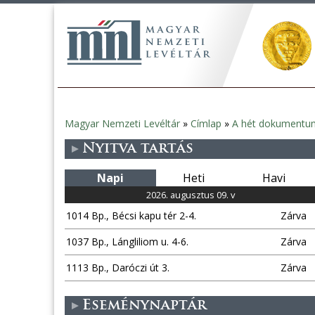
Magyar Nemzeti Levéltár
»
Címlap
»
A hét dokumentu
Jelenlegi
Nyitva tartás
hely
Napi
Heti
Havi
2026. augusztus 09. v
1014 Bp., Bécsi kapu tér 2-4.
Zárva
1037 Bp., Lángliliom u. 4-6.
Zárva
1113 Bp., Daróczi út 3.
Zárva
Eseménynaptár