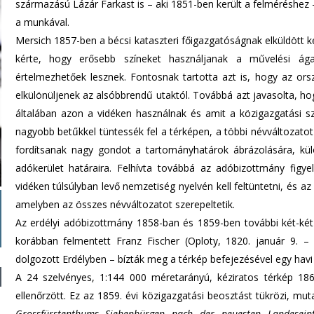
származású Lázár Farkast is – aki 1851-ben került a felméréshez
a munkával.
Mersich 1857-ben a bécsi kataszteri főigazgatóságnak elküldött ké
kérte, hogy erősebb színeket használjanak a művelési ága
értelmezhetőek lesznek. Fontosnak tartotta azt is, hogy az or
elkülönüljenek az alsóbbrendű utaktól. Továbbá azt javasolta, ho
általában azon a vidéken használnak és amit a közigazgatási sz
nagyobb betűkkel tüntessék fel a térképen, a többi névváltozatot
fordítsanak nagy gondot a tartományhatárok ábrázolására, kü
adókerület határaira. Felhívta továbbá az adóbizottmány figy
vidéken túlsúlyban levő nemzetiség nyelvén kell feltüntetni, és a
amelyben az összes névváltozatot szerepeltetik.
Az erdélyi adóbizottmány 1858-ban és 1859-ben további két-két 
korábban felmentett Franz Fischer (Oploty, 1820. január 9. 
dolgozott Erdélyben – bízták meg a térkép befejezésével egy havi 
A 24 szelvényes, 1:144 000 méretarányú, kéziratos térkép 1861
ellenőrzött. Ez az 1859. évi közigazgatási beosztást tükrözi, mut
Grossfürstenthums Siebenbürgen nach der neuesten Landesein