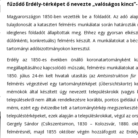
fűződő Erdély-térképet ő nevezte „valóságos kincs”-
n
d
Magyarországon 1850-ben vezették be a földadót. Az adó alapjá
s
tulajdonosát a kataszteri felmérés munkálatai során határozták
e
ideiglenes földadót állapítottak meg. Ehhez egy gyorsan elkész
-
dűlőnkénti, konkretuális) felmérés készült. A munkálatokat a bécsi 
m
tartományi adóbizottmányokon keresztül.
a
i
Erdély az 1850-es években önálló koronatartományként kül
l
megállapításához kapcsolódó műszaki, felmérési munkálatokat a 
)
1850. július 24-én kelt hivatali utasítás (az
Amtsinstruktion fü
felmérés végeztével egy tartománytérképet (
Übersichtskarte
) k
mérnökök által készített úgy nevezett településkrokik (vagyis 
településekről nem álltak rendelkezésre korábbi, pontos (például ú
mérni, ezért egy évtizedbe telt a tartománytérkép megszerkeszt
településtérképeket, ezek alapján a településkrokikat, végül az or
Gergely Sándor (Csíkszentsimon, 1830 – Kolozsvár, 1880. ok
felmérésnél, majd 1855 október végén hozzáfogott az Erdély-