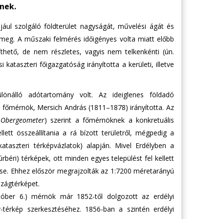
nek.
ul szolgáló földterület nagyságát, művelési ágát és
 meg. A műszaki felmérés időigényes volta miatt előbb
íthető, de nem részletes, vagyis nem telkenkénti (ún.
kataszteri főigazgatóság irányította a kerületi, illetve
önálló adótartomány volt. Az ideiglenes földadó
főmérnök, Mersich András (1811–1878) irányította. Az
r Obergeometer
) szerint a főmérnöknek a konkretuális
ellett összeállítania a rá bízott területről, mégpedig a
kataszteri térképvázlatok) alapján. Mivel Erdélyben a
rbéri) térképek, ott minden egyes települést fel kellett
ése. Ehhez először megrajzolták az 1:7200 méretarányú
szágtérképet.
tóber 6.) mérnök már 1852-től dolgozott az erdélyi
térkép szerkesztéséhez. 1856-ban a szintén erdélyi