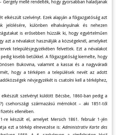
 – Gergely mellé rendelték, hogy gyorsabban haladjanak
t elkészült szelvényt. Ezek alapján a főigazgatóság azt
k jelölésére, különben elhalványulnak és nehezen
szágutakat is erősebben húzzák ki, hogy egyértelműen
gy azt a névalakot használják a községeknél, amelyiket
ervek településjegyzékében felvettek. Ezt a névalakot
 pedig kisebb betűkkel. A főigazgatóság kiemelte, hogy
lönösen Bukovina, valamint a kassai és a nagyváradi
elmét, hogy a térképen a települések nevét az adott
z adóközségek névjegyzékét is csatolni kell a térképhez,
elkészült szelvényt küldött Bécsbe, 1860-ban pedig a
– ?) csehországi származású mérnököt – aki 1851-től
fizetés ellenében.
-re készült el, amelyet Mersich 1861. február 1-jén
atja ezt a térkép elnevezése is:
Administrativ Karte des
theilung 1859
. A 6. szelvényen a címfeliraton kívül