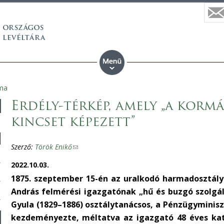
ma
Erdély-térkép, amely „a korm
kincset képezett”
Szerző:
Török Enikő
(
l
2022.10.03.
i
1875. szeptember 15-én az uralkodó harmadosztál
n
András felmérési igazgatónak „hű és buzgó szolgála
k
Gyula (1829–1886) osztálytanácsos, a Pénzügyminis
s
kezdeményezte, méltatva az igazgató 48 éves kat
e