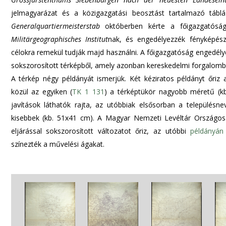
jelmagyarázat és a közigazgatási beosztást tartalmazó tábláz
Generalquartiermeisterstab
októberben kérte a főigazgatóság
Militärgeographisches Institut
nak, és engedélyezzék fényképésze
célokra remekül tudják majd használni. A főigazgatóság engedélye
sokszorosított térképből, amely azonban kereskedelmi forgalomb
A térkép négy példányát ismerjük. Két kéziratos példányt őriz
közül az egyiken (
TK 1 131
) a térképtükör nagyobb méretű (kb
javítások láthatók rajta, az utóbbiak elsősorban a településne
kisebbek (kb. 51x41 cm). A Magyar Nemzeti Levéltár Országos 
eljárással sokszorosított változatot őriz, az utóbbi
példányán
színezték a művelési ágakat.