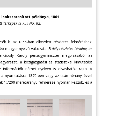
l sokszorosított példánya, 1861
t térképek (S 75), No. 82.
ték ki az 1856-ban elkezdett részletes felméréshez.
kép magyar nyelvű változata:
Erdély részletes térképe, az
erkápoly Károly pénzügyminiszter megbízásából az
yarázat, a közigazgatási és statisztikai kimutatást
z információk német nyelven is olvashatók rajta. A
át a nyomtatásra 1870-ben vagy az után néhány évvel
einek 1:7200 méretarányú felmérése nyomán készült, és a