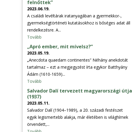
felnőttek”
2023.06.19.
A családi levéltárak iratanyagában a gyermekkor-,
gyermekségtörténeti kutatásokhoz is bőséges adat áll
rendelkezésre. A...
Tovább
„Apró ember, mit mívelsz?”
2023.05.19.
„Anecdota quaedam continentes” Néhány anekdotát
tartalmaz – ezt a megjegyzést írta egykor Batthyány
Ádám (1610-1659)...
Tovább
Salvador Dalí tervezett magyarországi útja
(1937)
2023.05.11.
Salvador Dalí (1904–1989), a 20. századi festészet
egyik legismertebb alakja, már életében is világhírnek
örvendett,...
Tovább