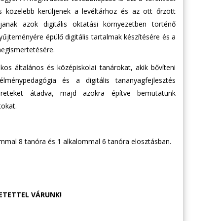
 közelebb kerüljenek a levéltárhoz és az ott őrzött
janak azok digitális oktatási környezetben történő
yűjteményére épülő digitális tartalmak készítésére és a
megismertetésére.
s általános és középiskolai tanárokat, akik bővíteni
lménypedagógia és a digitális tananyagfejlesztés
mereteket átadva, majd azokra építve bemutatunk
okat.
lommal 8 tanóra és 1 alkalommal 6 tanóra elosztásban.
ETETTEL VÁRUNK!