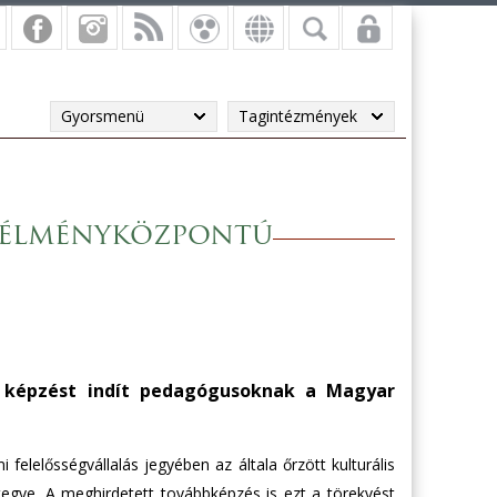
Gyorsmenü
Tagintézmények
k élményközpontú
ló képzést indít pedagógusoknak a Magyar
felelősségvállalás jegyében az általa őrzött kulturális
egye. A meghirdetett továbbképzés is ezt a törekvést