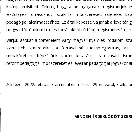
kívánja erősíteni. Célunk, hogy a pedagógusok megismerjék és
elsődleges forrásokhoz; szakmai módszereket, ötleteket kap
pedagógiai alkalmazásához. Ez által képessé váljanak a levéltár g
magyar történelem hiteles forrásokból történő megismerésére, 
Várjuk azokat a történelem vagy magyar nyelv és irodalom szako
szeretnék ismereteiket a forrásalapú tudásmegosztás, az é
témakörében. Képzésünk során kutatási-, iratolvasási is
reformpedagógiai módszereket és levéltár-pedagógiai jógyakorlat
A képzés 2022. február 8-án indul és március 29-én zárul, 3 alka
MINDEN ÉRDEKLŐDŐT SZER