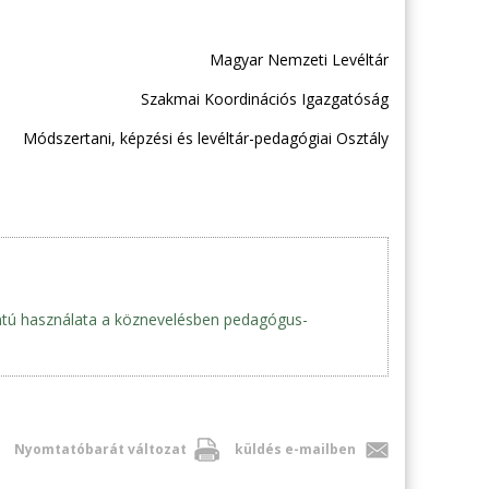
Magyar Nemzeti Levéltár
Szakmai Koordinációs Igazgatóság
Módszertani, képzési és levéltár-pedagógiai Osztály
pontú használata a köznevelésben pedagógus-
Nyomtatóbarát változat
küldés e-mailben