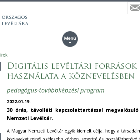
írek
Digitális levéltári forráso
használata a köznevelésben
pedagógus-továbbképzési program
2022.01.19.
30 órás, távolléti kapcsolattartással megvalósu
Nemzeti Levéltár.
A Magyar Nemzeti Levéltár egyik kiemelt célja, hogy a társadalmi 
közjavakat minél szélesebb körben ismertté és hozzáférhetővé t