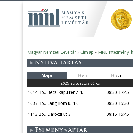
Magyar Nemzeti Levéltár
»
Címlap
»
MNL Intézményi h
Jelenlegi
Nyitva tartás
hely
Napi
Heti
Havi
2026. augusztus 06. cs
1014 Bp., Bécsi kapu tér 2-4.
08:30-17:45
1037 Bp., Lángliliom u. 4-6.
08:30-15:30
1113 Bp., Daróczi út 3.
08:15-15:45
Eseménynaptár