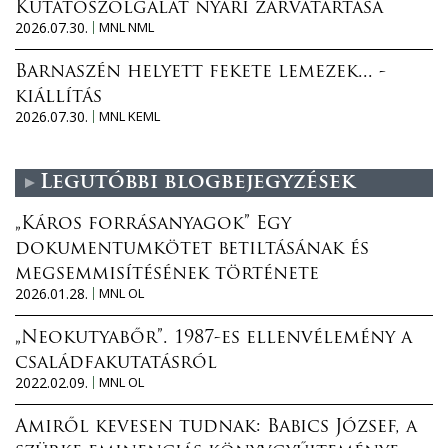
Kutatószolgálat nyári zárvatartása
2026.07.30.
MNL NML
Barnaszén helyett fekete lemezek... -
kiállítás
2026.07.30.
MNL KEML
Legutóbbi blogbejegyzések
„Káros forrásanyagok” Egy
dokumentumkötet betiltásának és
megsemmisítésének története
2026.01.28.
MNL OL
„Neokutyabőr”. 1987-es ellenvélemény a
családfakutatásról
2022.02.09.
MNL OL
Amiről kevesen tudnak: Babics József, a