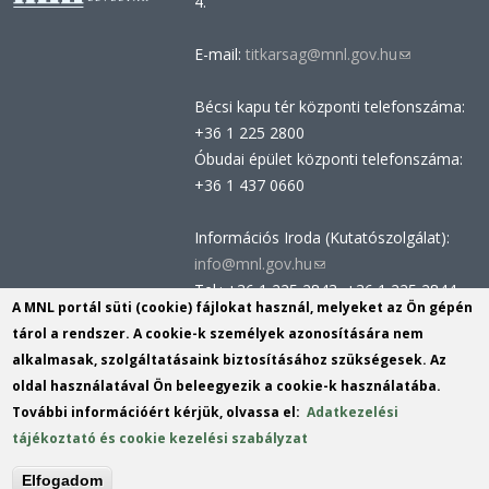
4.
E-mail:
titkarsag@mnl.gov.hu
(link
sends
Bécsi kapu tér központi telefonszáma:
e-
+36 1 225 2800
mail)
Óbudai épület központi telefonszáma:
+36 1 437 0660
Információs Iroda (Kutatószolgálat):
info@mnl.gov.hu
(link
Tel.: +36 1 225 2843, +36 1 225 2844
sends
A MNL portál süti (cookie) fájlokat használ, melyeket az Ön gépén
Postacím: 1014 Budapest, Bécsi kapu
e-
tárol a rendszer. A cookie-k személyek azonosítására nem
tér 2-4.
mail)
alkalmasak, szolgáltatásaink biztosításához szükségesek. Az
Felnőttképzési nyilvántartási szám:
oldal használatával Ön beleegyezik a cookie-k használatába.
B/2020/002162
További információért kérjük, olvassa el:
Adatkezelési
Engedélyszám: E/2020/000419
tájékoztató és cookie kezelési szabályzat
Akadálymentesítési nyilatkozat
Elfogadom