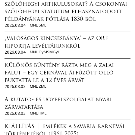
szőlőhegyi artikulusokat? A csokonyai
szőlőhegyi statútum elhasználódott
példányának pótlása 1830-ból
2026.08.04.
MNL SML
„Valóságos kincsesbánya” – az ORF
riportja levéltárunkról
2026.08.04.
MNL GyMSMGyL
Különös bűntény rázta meg a zalai
falut – egy cérnával átfűzött olló
buktatta le a 12 éves árvát
2026.08.03.
MNL ZML
A kutató- és ügyfélszolgálat nyári
zárvatartása
2026.08.03.
MNL HML
KIÁLLÍTÁS │ Emlékek a Savaria Karnevál
történetéből (1961-2025)