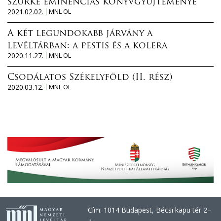
szürke eminenciás könyvgyűjteménye
2021.02.02.
MNL OL
A két legundokabb járvány a
levéltárban: a pestis és a kolera
2020.11.27.
MNL OL
Csodálatos Székelyföld (II. rész)
2020.03.12.
MNL OL
Cím: 1014 Budapest, Bécsi kapu tér 2–