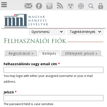
Gyorsmenü
Tagintézmények
Felhasználói fiók
E
Regisztráció »
Belépés
(aktív fül)
Elfelejtett jelszó »
l
Felhasználónév vagy email cím
*
s
You may login with either your assigned username or your e-mail
address.
ő
Jelszó
*
d
l
The password field is case sensitive.