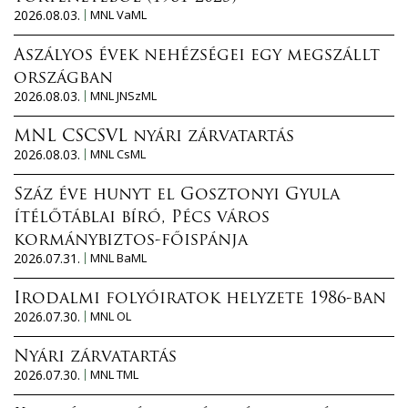
2026.08.03.
MNL VaML
Aszályos évek nehézségei egy megszállt
országban
2026.08.03.
MNL JNSzML
MNL CSCSVL nyári zárvatartás
2026.08.03.
MNL CsML
Száz éve hunyt el Gosztonyi Gyula
ítélőtáblai bíró, Pécs város
kormánybiztos-főispánja
2026.07.31.
MNL BaML
Irodalmi folyóiratok helyzete 1986-ban
2026.07.30.
MNL OL
Nyári zárvatartás
2026.07.30.
MNL TML