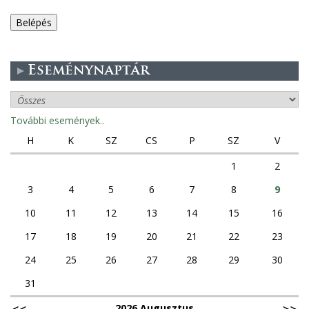
e
g
Eseménynaptár
e
s
További események..
f
H
K
SZ
CS
P
SZ
V
ü
1
2
3
4
5
6
7
8
9
l
10
11
12
13
14
15
16
e
17
18
19
20
21
22
23
k
24
25
26
27
28
29
30
31
2026 Augusztus