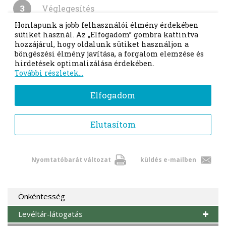
)
Nyomtatóbarát változat
küldés e-mailben
Önkéntesség
Levéltár-látogatás