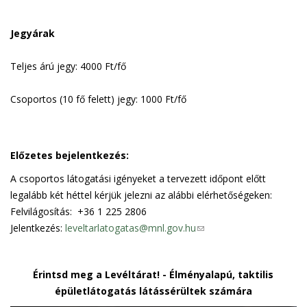
Jegyárak
Teljes árú jegy: 4000 Ft/fő
Csoportos (10 fő felett) jegy: 1000 Ft/fő
Előzetes bejelentkezés:
A csoportos látogatási igényeket a tervezett időpont előtt
legalább két héttel kérjük jelezni az alábbi elérhetőségeken:
Felvilágosítás: +36 1 225 2806
Jelentkezés:
leveltarlatogatas@mnl.gov.hu
(
l
i
Érintsd meg a Levéltárat! - Élményalapú, taktilis
n
épületlátogatás látássérültek számára
k