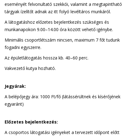
eseményét felvonultató szekkói, valamint a megtapintható
tárgyak ízelítőt adnak az itt folyó levéltáros munkáról.
A látogatáshoz előzetes bejelentkezés szükséges és
munkanapokon 9.00–14.00 óra között vehető igénybe.
Minimális csoportlétszám nincsen, maximum 7 főt tudunk
fogadni egyszerre.
Az épületlátogatás hossza kb. 40–60 perc.
Vakvezető kutya hozható.
Jegyárak:
A belépőjegy ára: 1000 Ft/fő (látássérültnek és kísérőjének
egyaránt)
Előzetes bejelentkezés:
A csoportos látogatási igényeket a tervezett időpont előtt