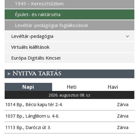
1945 – Kereszttűzben
Épület- és raktárséta
Levéltár-pedagógiai foglalkozások
Levéltár-pedagógia
Virtuális kiállítások
Európa Digitális Kincsei
Nyitva tartás
Napi
Heti
Havi
2026. augusztus 08. sz
1014 Bp., Bécsi kapu tér 2-4.
Zárva
1037 Bp., Lángliliom u. 4-6.
Zárva
1113 Bp., Daróczi út 3.
Zárva