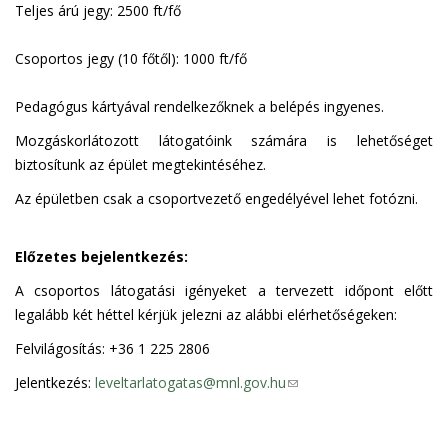
Teljes árú jegy: 2500 ft/fő
Csoportos jegy (10 főtől): 1000 ft/fő
Pedagógus kártyával rendelkezőknek a belépés ingyenes.
Mozgáskorlátozott látogatóink számára is lehetőséget
biztosítunk az épület megtekintéséhez.
Az épületben csak a csoportvezető engedélyével lehet fotózni.
Előzetes bejelentkezés:
A csoportos látogatási igényeket a tervezett időpont előtt
legalább két héttel kérjük jelezni az alábbi elérhetőségeken:
Felvilágosítás: +36 1 225 2806
Jelentkezés:
leveltarlatogatas@mnl.gov.hu
(
l
i