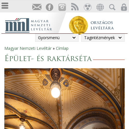
Gyorsmenü
Tagintézmények
Magyar Nemzeti Levéltár
»
Címlap
Jelenlegi
Épület- és raktárséta
hely