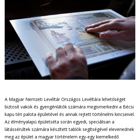
s
e
n
d
s
e
-
m
a
i
l
)
A Magyar Nemzeti Levéltár Országos Levéltára lehetőséget
biztosít vakok és gyengénlátók számára megismerkedni a Bécsi
kapu téri palota épületével és annak rejtett történelmi kincseivel.
Az élményalapú épületséta során egyedi, speciálisan a
látássérültek számára készített tablók segítségével elevenednek
meg az épület a magyar történelem egy-egy kiemelkedő