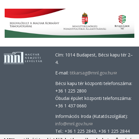
Cím: 1014 Budapest, Bécsi kapu tér 2–
4.
E-mail:
titkarsag@mnl.gov.hu
(link
sends
Bécsi kapu tér központi telefonszáma:
e-
+36 1 225 2800
mail)
Óbudai épület központi telefonszáma:
+36 1 437 0660
Információs Iroda (Kutatószolgálat):
info@mnl.gov.hu
(link
Tel.: +36 1 225 2843, +36 1 225 2844
sends
Postacím: 1014 Budapest, Bécsi kapu
e-