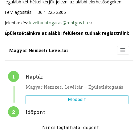
legalább két héttel kérjük jelezni az alábbi elérhetőségeken:
Felvilágosítás: +36 1 225 2806
Jelentkezés:
leveltarlatogatas@mnl.gov.hu
(
l
Épületsétáinkra az alábbi felületen tudnak regisztrálni:
i
n
k
s
e
n
d
s
e
-
m
a
i
l