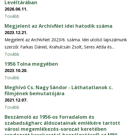
Levéltárában
2026.06.11.
Tovább
Megjelent az ArchívNet idei hatodik száma
2023.12.21.
Megjelent az ArchívNet 2023/6. száma. Idei utolsó lapszámunk
szerzői: Farkas Dániel, Krahulcsán Zsolt, Seres Attila és...
Tovább
1956 Tolna megyében
2023.10.20.
Tovább
Meghívó Cs. Nagy Sándor - Láthatatlanok c.
filmjének bemutatójára
2021.12.07.
Tovább
Beszámoló az 1956-os forradalom és
szabadságharc áldozatainak emlékére tartott
városi megemlékezés-sorozat keretében
rendezett kerekasztal-beszélgetésről az MNL