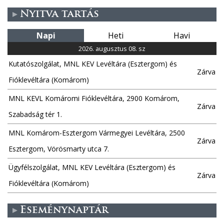
Nyitva tartás
Napi
Heti
Havi
2026. augusztus 08. sz
Kutatószolgálat, MNL KEV Levéltára (Esztergom) és
Zárva
Fióklevéltára (Komárom)
MNL KEVL Komáromi Fióklevéltára, 2900 Komárom,
Zárva
Szabadság tér 1.
MNL Komárom-Esztergom Vármegyei Levéltára, 2500
Zárva
Esztergom, Vörösmarty utca 7.
Ügyfélszolgálat, MNL KEV Levéltára (Esztergom) és
Zárva
Fióklevéltára (Komárom)
Eseménynaptár