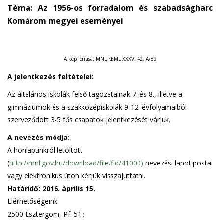
Téma: Az 1956-os forradalom és szabadságharc
Komárom megyei eseményei
A kép forrása: MNL KEML XXXV. 42. A/89
A jelentkezés feltételei:
Az általános iskolák felső tagozatainak 7. és 8., illetve a
gimnáziumok és a szakközépiskolák 9-12. évfolyamaiból
szerveződött 3-5 fős csapatok jelentkezését várjuk.
A nevezés módja:
A honlapunkról letöltött
(
http://mnl.gov.hu/download/file/fid/41000)
nevezési lapot postai
vagy elektronikus úton kérjük visszajuttatni.
Határidő: 2016. április 15.
Elérhetőségeink:
2500 Esztergom, Pf. 51.;