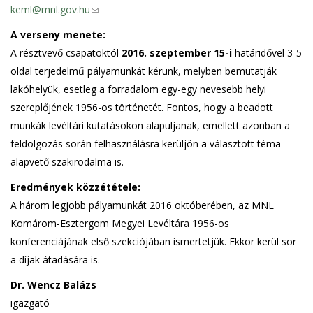
keml@mnl.gov.hu
(
l
A verseny menete:
i
A résztvevő csapatoktól
2016. szeptember 15-i
határidővel 3-5
n
oldal terjedelmű pályamunkát kérünk, melyben bemutatják
k
lakóhelyük, esetleg a forradalom egy-egy nevesebb helyi
s
szereplőjének 1956-os történetét. Fontos, hogy a beadott
e
munkák levéltári kutatásokon alapuljanak, emellett azonban a
n
feldolgozás során felhasználásra kerüljön a választott téma
d
alapvető szakirodalma is.
s
Eredmények közzététele:
e
A három legjobb pályamunkát 2016 októberében, az MNL
-
Komárom-Esztergom Megyei Levéltára 1956-os
m
konferenciájának első szekciójában ismertetjük. Ekkor kerül sor
a
a díjak átadására is.
i
l
Dr. Wencz Balázs
)
igazgató