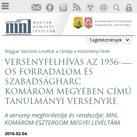
Tagintézmények
Magyar Nemzeti Levéltár
»
Címlap
»
Intézményi hírek
Jelenlegi
VERSENYFELHÍVÁS AZ 1956-
hely
OS FORRADALOM ÉS
SZABADSÁGHARC
KOMÁROM MEGYÉBEN CÍMŰ
TANULMÁNYI VERSENYRE
A verseny meghirdetője és rendezője: MNL
KOMÁROM-ESZTERGOM MEGYEI LEVÉLTÁRA
2016.02.04.