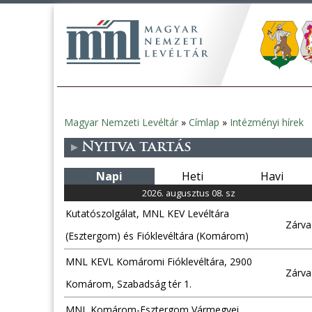
Magyar Nemzeti Levéltár
»
Címlap
»
Intézményi hírek
Jelenlegi
Nyitva tartás
hely
Napi
Heti
Havi
2026. augusztus 08. sz
Kutatószolgálat, MNL KEV Levéltára
Zárva
(Esztergom) és Fióklevéltára (Komárom)
MNL KEVL Komáromi Fióklevéltára, 2900
Zárva
Komárom, Szabadság tér 1.
MNL Komárom-Esztergom Vármegyei