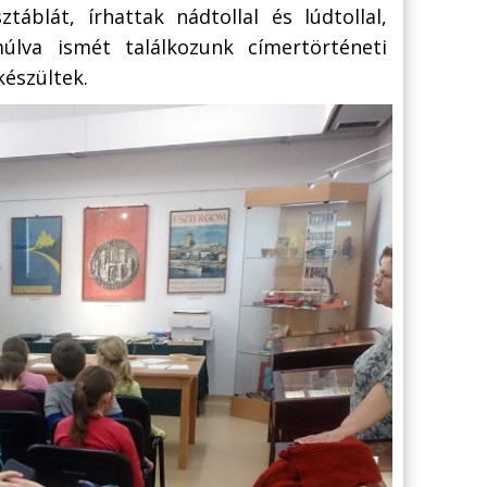
táblát, írhattak nádtollal és lúdtollal,
lva ismét találkozunk címertörténeti
készültek.