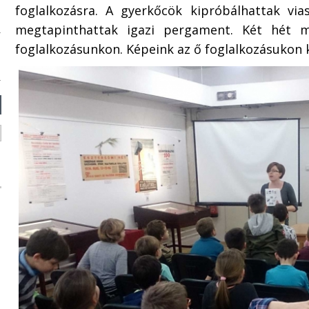
foglalkozásra. A gyerkőcök kipróbálhattak viasz
megtapinthattak igazi pergament. Két hét mú
foglalkozásunkon. Képeink az ő foglalkozásukon 