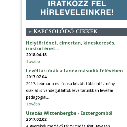
Kapcsolódó cikkek
Helytörténet, címertan, kincskeresés,
írástörténet...
2018.04.18.
Tovább
Levéltári órák a tanév második félévében
2017.07.04.
2017. februárja és júliusa között több intézmény
diákját is vendégül láttuk levéltárunkban levéltár-
pedagógiai...
Tovább
Utazás Wittenbergbe - Esztergomból
2017.02.02.
A gyerekek meglévő tárgyi tudásukat ügyesen