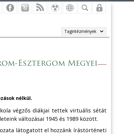
Tagintézmények
rom-Esztergom Megyei
ozások nélkül.
ola végzős diákjai tettek virtuális sétát
eteink változásai 1945 és 1989 között.
gozata látogatott el hozzánk írástörténeti