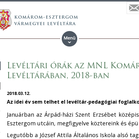
Levéltári órák az MNL Komá
Levéltárában, 2018-ban
2018.03.12.
Az idei év sem telhet el levéltár-pedagógiai foglalk
Januárban az Árpád-házi Szent Erzsébet középisk
Esztergom utcáin, megfigyelve köztereink és épül
Legutóbb a József Attila Általános Iskola alsó ta