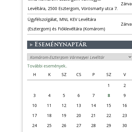
Zárva
Levéltára, 2500 Esztergom, Vörösmarty utca 7.
Ügyfélszolgálat, MNL KEV Levéltára
Zárva
(Esztergom) és Fióklevéltára (Komárom)
Eseménynaptár
További események..
H
K
SZ
CS
P
SZ
V
1
2
3
4
5
6
7
8
9
10
11
12
13
14
15
16
17
18
19
20
21
22
23
24
25
26
27
28
29
30