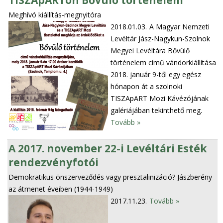
TISZApARTon Bővülő történelem
Meghívó kiállítás-megnyitóra
2018.01.03.
A Magyar Nemzeti
Levéltár Jász-Nagykun-Szolnok
Megyei Levéltára Bővülő
történelem című vándorkiállítása
2018. január 9-től egy egész
hónapon át a szolnoki
TISZApART Mozi Kávézójának
galériájában tekinthető meg.
Tovább »
A 2017. november 22-i Levéltári Esték
rendezvényfotói
Demokratikus önszerveződés vagy presztalinizáció? Jászberény
az átmenet éveiben (1944-1949)
2017.11.23.
Tovább »