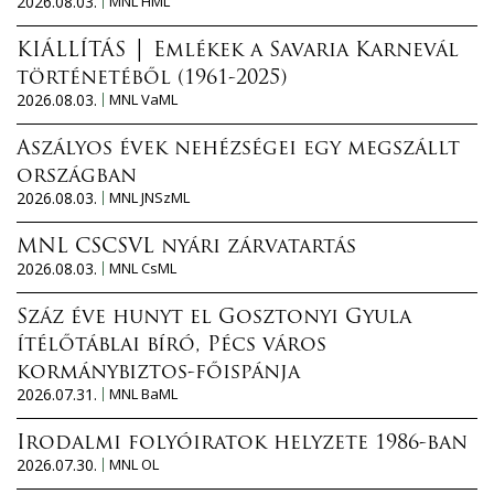
2026.08.03.
MNL HML
KIÁLLÍTÁS │ Emlékek a Savaria Karnevál
történetéből (1961-2025)
2026.08.03.
MNL VaML
Aszályos évek nehézségei egy megszállt
országban
2026.08.03.
MNL JNSzML
MNL CSCSVL nyári zárvatartás
2026.08.03.
MNL CsML
Száz éve hunyt el Gosztonyi Gyula
ítélőtáblai bíró, Pécs város
kormánybiztos-főispánja
2026.07.31.
MNL BaML
Irodalmi folyóiratok helyzete 1986-ban
2026.07.30.
MNL OL