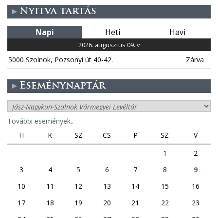
Nyitva tartás
l
Napi
Heti
Havi
a
2026. augusztus 09. v
k
5000 Szolnok, Pozsonyi út 40-42.
Zárva
Eseménynaptár
További események..
H
K
SZ
CS
P
SZ
V
1
2
3
4
5
6
7
8
9
10
11
12
13
14
15
16
17
18
19
20
21
22
23