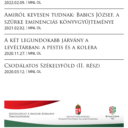
2022.02.09.
MNL OL
Amiről kevesen tudnak: Babics József, a
szürke eminenciás könyvgyűjteménye
2021.02.02.
MNL OL
A két legundokabb járvány a
levéltárban: a pestis és a kolera
2020.11.27.
MNL OL
Csodálatos Székelyföld (II. rész)
2020.03.12.
MNL OL