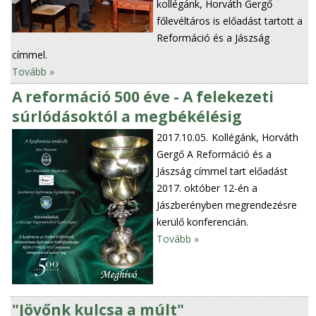
kollégánk, Horváth Gergő
főlevéltáros is előadást tartott a
Reformáció és a Jászság
címmel.
Tovább »
A reformáció 500 éve - A felekezeti
súrlódásoktól a megbékélésig
2017.10.05.
Kollégánk, Horváth
Gergő A Reformáció és a
Jászság címmel tart előadást
2017. október 12-én a
Jászberényben megrendezésre
kerülő konferencián.
Tovább »
"Jövőnk kulcsa a múlt"