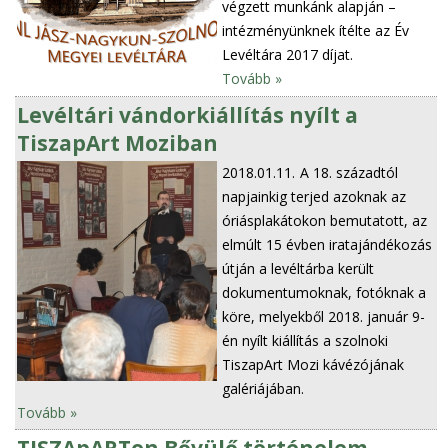
végzett munkánk alapján –
intézményünknek ítélte az Év
Levéltára 2017 díjat.
Tovább »
Levéltári vándorkiállítás nyílt a
TiszapArt Moziban
2018.01.11.
A 18. századtól
napjainkig terjed azoknak az
óriásplakátokon bemutatott, az
elmúlt 15 évben iratajándékozás
útján a levéltárba került
dokumentumoknak, fotóknak a
köre, melyekből 2018. január 9-
én nyílt kiállítás a szolnoki
TiszapArt Mozi kávézójának
galériájában.
Tovább »