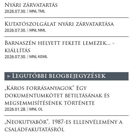
Nyári zárvatartás
2026.07.30.
MNL TML
Kutatószolgálat nyári zárvatartása
2026.07.30.
MNL NML
Barnaszén helyett fekete lemezek... -
kiállítás
2026.07.30.
MNL KEML
Legutóbbi blogbejegyzések
„Káros forrásanyagok” Egy
dokumentumkötet betiltásának és
megsemmisítésének története
2026.01.28.
MNL OL
„Neokutyabőr”. 1987-es ellenvélemény a
családfakutatásról