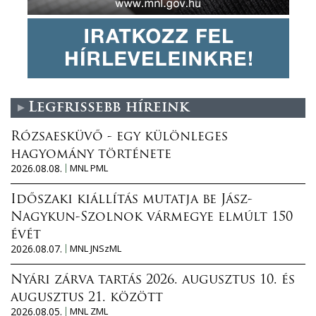
Legfrissebb híreink
Rózsaesküvő - egy különleges
hagyomány története
2026.08.08.
MNL PML
Időszaki kiállítás mutatja be Jász-
Nagykun-Szolnok vármegye elmúlt 150
évét
2026.08.07.
MNL JNSzML
Nyári zárva tartás 2026. augusztus 10. és
augusztus 21. között
2026.08.05.
MNL ZML