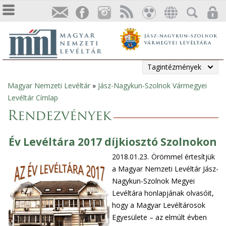
Tagintézmények
Magyar Nemzeti Levéltár
»
Jász-Nagykun-Szolnok Vármegyei
Jelenlegi
Levéltár Címlap
hely
Rendezvények
Év Levéltára 2017 díjkiosztó Szolnokon
2018.01.23.
Örömmel értesítjük
a Magyar Nemzeti Levéltár Jász-
Nagykun-Szolnok Megyei
Levéltára honlapjának olvasóit,
hogy a Magyar Levéltárosok
Egyesülete – az elmúlt évben