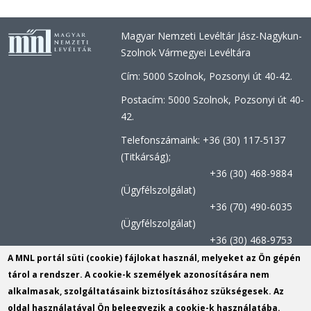
Magyar Nemzeti Levéltár Jász-Nagykun-
Szolnok Vármegyei Levéltára
Cím: 5000 Szolnok, Pozsonyi út 40-42.
Postacím: 5000 Szolnok, Pozsonyi út 40-
42.
Telefonszámaink: +36 (30) 117-5137
(Titkárság);
+36 (30) 468-9884
(Ügyfélszolgálat)
+36 (70) 490-6035
(Ügyfélszolgálat)
+36 (30) 468-9753
(Kutatószolgálat)
A MNL portál süti (cookie) fájlokat használ, melyeket az Ön gépén
tárol a rendszer. A cookie-k személyek azonosítására nem
Titkársági e-mail:
jnszvl@mnl.gov.hu
(link
alkalmasak, szolgáltatásaink biztosításához szükségesek. Az
sends
Kutatószolgálat e-mail címe:
oldal használatával Ön beleegyezik a cookie-k használatába.