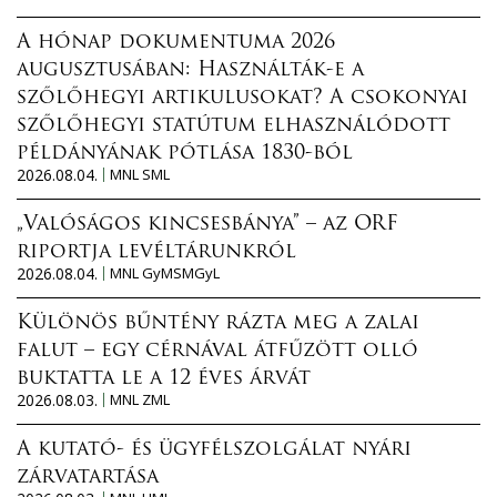
A hónap dokumentuma 2026
augusztusában: Használták-e a
szőlőhegyi artikulusokat? A csokonyai
szőlőhegyi statútum elhasználódott
példányának pótlása 1830-ból
2026.08.04.
MNL SML
„Valóságos kincsesbánya” – az ORF
riportja levéltárunkról
2026.08.04.
MNL GyMSMGyL
Különös bűntény rázta meg a zalai
falut – egy cérnával átfűzött olló
buktatta le a 12 éves árvát
2026.08.03.
MNL ZML
A kutató- és ügyfélszolgálat nyári
zárvatartása