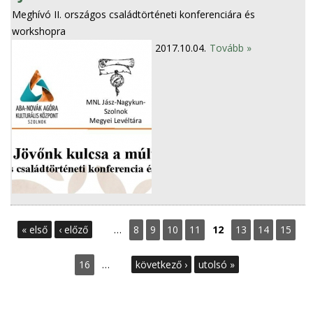
Meghívó II. országos családtörténeti konferenciára és
workshopra
2017.10.04.
Tovább »
O
« első
‹ előző
…
8
9
10
11
12
13
14
15
l
16
…
következő ›
utolsó »
d
a