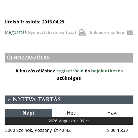
Utolsó frissítés:
2016.04.29.
Megosztás
Nyomtatóbarát változat
küldés e-mailben
ÚJ HOZZÁSZÓLÁS
A hozzászóláshoz
regisztráció
és
bejelentkezés
szükséges
Nyitva tartás
Napi
Heti
Havi
2026. augusztus 06. cs
5000 Szolnok, Pozsonyi út 40-42.
8:00-15:30