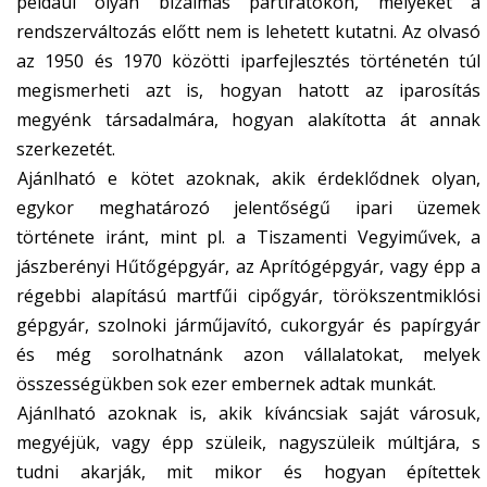
például olyan bizalmas pártiratokon, melyeket a
rendszerváltozás előtt nem is lehetett kutatni. Az olvasó
az 1950 és 1970 közötti iparfejlesztés történetén túl
megismerheti azt is, hogyan hatott az iparosítás
megyénk társadalmára, hogyan alakította át annak
szerkezetét.
Ajánlható e kötet azoknak, akik érdeklődnek olyan,
egykor meghatározó jelentőségű ipari üzemek
története iránt, mint pl. a Tiszamenti Vegyiművek, a
jászberényi Hűtőgépgyár, az Aprítógépgyár, vagy épp a
régebbi alapítású martfűi cipőgyár, törökszentmiklósi
gépgyár, szolnoki járműjavító, cukorgyár és papírgyár
és még sorolhatnánk azon vállalatokat, melyek
összességükben sok ezer embernek adtak munkát.
Ajánlható azoknak is, akik kíváncsiak saját városuk,
megyéjük, vagy épp szüleik, nagyszüleik múltjára, s
tudni akarják, mit mikor és hogyan építettek