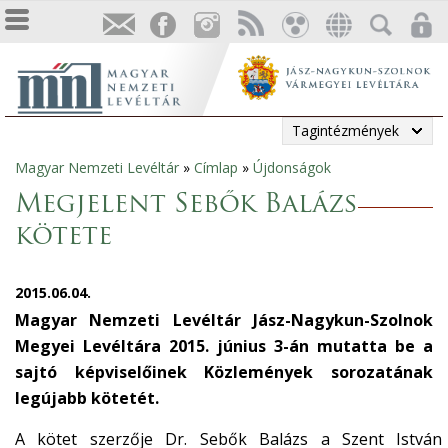
Tagintézmények
Magyar Nemzeti Levéltár
»
Címlap
»
Újdonságok
Jelenlegi
Megjelent Sebők Balázs
hely
kötete
2015.06.04.
Magyar Nemzeti Levéltár Jász-Nagykun-Szolnok
Megyei Levéltára 2015. június 3-án mutatta be a
sajtó képviselőinek Közlemények sorozatának
legújabb kötetét.
A kötet szerzője Dr. Sebők Balázs a Szent István