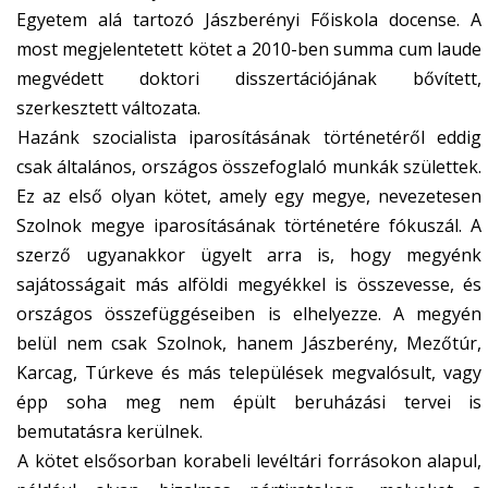
Egyetem alá tartozó Jászberényi Főiskola docense. A
most megjelentetett kötet a 2010-ben summa cum laude
megvédett doktori disszertációjának bővített,
szerkesztett változata.
Hazánk szocialista iparosításának történetéről eddig
csak általános, országos összefoglaló munkák születtek.
Ez az első olyan kötet, amely egy megye, nevezetesen
Szolnok megye iparosításának történetére fókuszál. A
szerző ugyanakkor ügyelt arra is, hogy megyénk
sajátosságait más alföldi megyékkel is összevesse, és
országos összefüggéseiben is elhelyezze. A megyén
belül nem csak Szolnok, hanem Jászberény, Mezőtúr,
Karcag, Túrkeve és más települések megvalósult, vagy
épp soha meg nem épült beruházási tervei is
bemutatásra kerülnek.
A kötet elsősorban korabeli levéltári forrásokon alapul,