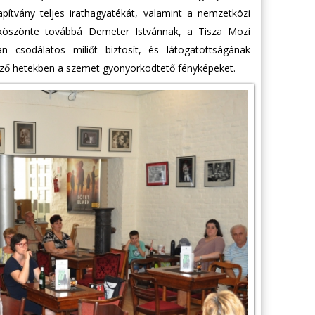
apítvány teljes irathagyatékát, valamint a nemzetközi
egköszönte továbbá Demeter Istvánnak, a Tisza Mozi
an csodálatos miliőt biztosít, és látogatottságának
ező hetekben a szemet gyönyörködtető fényképeket.