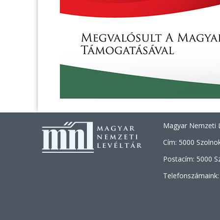
Magyar Nemzeti L
Cím: 5000 Szolnok
Postacím: 5000 Sz
Telefonszámaink: 
+36 (30) 46
+36 (70) 49
+36 (30) 46