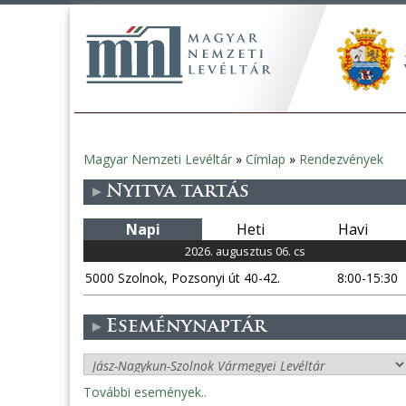
Magyar Nemzeti Levéltár
»
Címlap
»
Rendezvények
Jelenlegi
Nyitva tartás
hely
Napi
Heti
Havi
2026. augusztus 06. cs
5000 Szolnok, Pozsonyi út 40-42.
8:00-15:30
Eseménynaptár
További események..