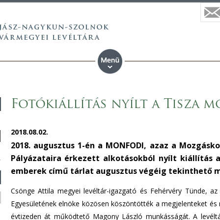
Fotókiállítás nyílt a Tisza 
2018.08.02.
2018. augusztus 1-én a MONFODI, azaz a Mozgásko
Pályázataira érkezett alkotásokból nyílt kiállítás
emberek című tárlat augusztus végéig tekinthető
Csönge Attila megyei levéltár-igazgató és Fehérvéry Tünde, az
Egyesületének elnöke közösen köszöntötték a megjelenteket é
évtizeden át működtető Magony László munkásságát. A levélt