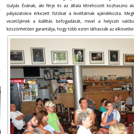
Gulyás Évának, aki férje és az általa létrehozott közhasznú al
pályázatokra érkezett fotókat a levéltárnak ajándékozta. M
vezetőjének a kiállítás befogadását, mivel a helyszín valób
köszönhetően garantálja, hogy több ezren láthassák az elkövetk