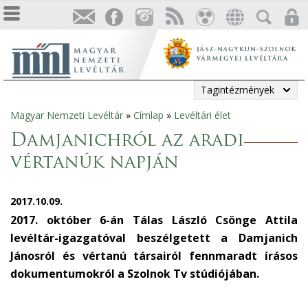
Tagintézmények
Magyar Nemzeti Levéltár
»
Címlap
»
Levéltári élet
Jelenlegi
Damjanichról az aradi
hely
vértanúk napján
2017.10.09.
2017. október 6-án Tálas László Csönge Attila
levéltár-igazgatóval beszélgetett a Damjanich
Jánosról és vértanú társairól fennmaradt írásos
dokumentumokról a Szolnok Tv stúdiójában.