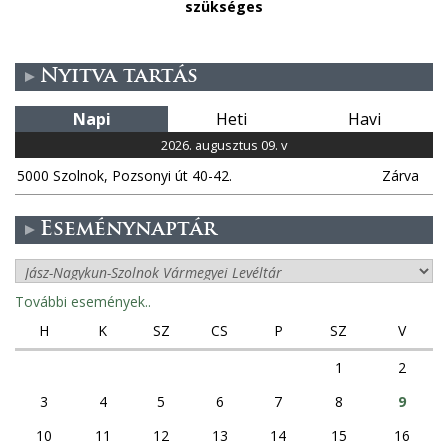
szükséges
Nyitva tartás
Napi
Heti
Havi
2026. augusztus 09. v
5000 Szolnok, Pozsonyi út 40-42.
Zárva
Eseménynaptár
További események..
H
K
SZ
CS
P
SZ
V
1
2
3
4
5
6
7
8
9
10
11
12
13
14
15
16