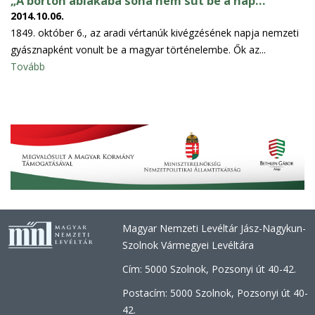
„A börtön ablakába soha nem süt be a nap…”
2014.10.06.
1849. október 6., az aradi vértanúk kivégzésének napja nemzeti
gyásznapként vonult be a magyar történelembe. Ők az...
Tovább
Magyar Nemzeti Levéltár Jász-Nagykun-
Szolnok Vármegyei Levéltára
Cím: 5000 Szolnok, Pozsonyi út 40-42.
Postacím: 5000 Szolnok, Pozsonyi út 40-
42.