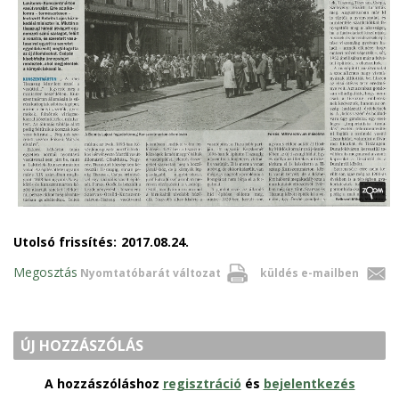
Utolsó frissítés:
2017.08.24.
Megosztás
Nyomtatóbarát változat
küldés e-mailben
ÚJ HOZZÁSZÓLÁS
A hozzászóláshoz
regisztráció
és
bejelentkezés