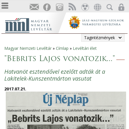
Tagintézmények
Magyar Nemzeti Levéltár
»
Címlap
»
Levéltári élet
Jelenlegi
"Bebrits Lajos vonatozik..."
hely
Hatvanöt esztendővel ezelőtt adták át a
Lakitelek-Kunszentmárton vasutat
2017.07.21.