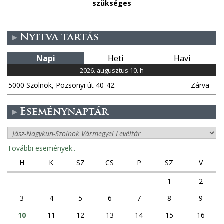
szükséges
Nyitva tartás
Napi
Heti
Havi
2026. augusztus 10. h
5000 Szolnok, Pozsonyi út 40-42.
Zárva
Eseménynaptár
További események..
H
K
SZ
CS
P
SZ
V
1
2
3
4
5
6
7
8
9
10
11
12
13
14
15
16