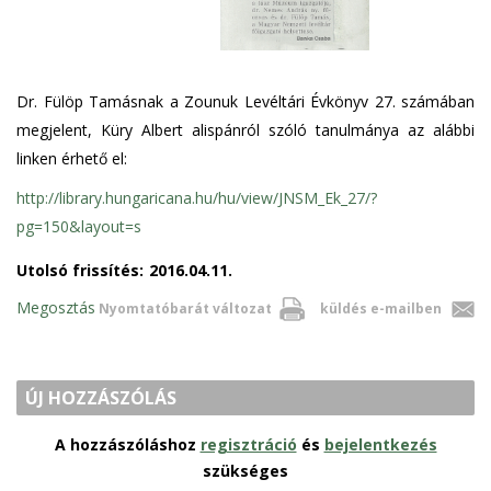
Dr. Fülöp Tamásnak a Zounuk Levéltári Évkönyv 27. számában
megjelent, Küry Albert alispánról szóló tanulmánya az alábbi
linken érhető el:
http://library.hungaricana.hu/hu/view/JNSM_Ek_27/?
pg=150&layout=s
Utolsó frissítés:
2016.04.11.
Megosztás
Nyomtatóbarát változat
küldés e-mailben
ÚJ HOZZÁSZÓLÁS
A hozzászóláshoz
regisztráció
és
bejelentkezés
szükséges