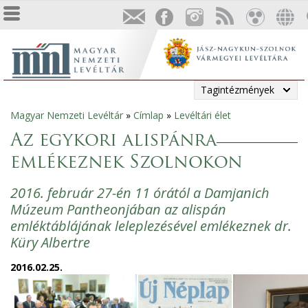
Tagintézmények
Magyar Nemzeti Levéltár
»
Címlap
»
Levéltári élet
Jelenlegi
Az egykori alispánra
hely
emlékeznek Szolnokon
2016. február 27-én 11 órától a Damjanich
Múzeum Pantheonjában az alispán
emléktáblájának leleplezésével emlékeznek dr.
Küry Albertre
2016.02.25.