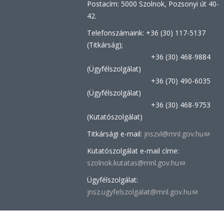
Postacím: 5000 Szolnok, Pozsonyi út 40-
42.
Telefonszámaink: +36 (30) 117-5137
(Titkárság);
+36 (30) 468-9884
(Ügyfélszolgálat)
+36 (70) 490-6035
(Ügyfélszolgálat)
+36 (30) 468-9753
(Kutatószolgálat)
Titkársági e-mail:
jnszvl@mnl.gov.hu
(link
sends
Kutatószolgálat e-mail címe:
e-
szolnok.kutatas@mnl.gov.hu
(link
mail)
sends
Ügyfélszolgálat:
e-
jnsz.ugyfelszolgalat@mnl.gov.hu
(link
mail)
sends
e-