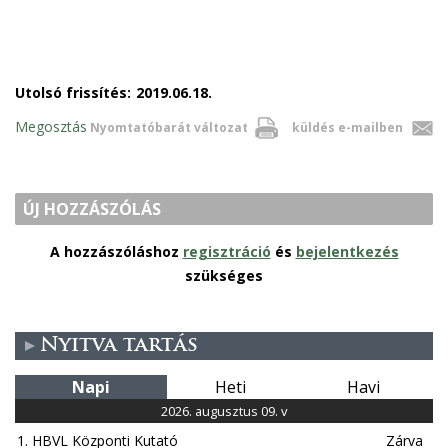
Utolsó frissítés:
2019.06.18.
Megosztás
Nyomtatóbarát változat
küldés e-mailben
ÚJ HOZZÁSZÓLÁS
A hozzászóláshoz
regisztráció
és
bejelentkezés
szükséges
Nyitva tartás
Napi
Heti
Havi
2026. augusztus 09. v
1. HBVL Központi Kutató
Zárva