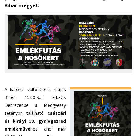
Bihar megyét.
A katonai váltó 2019. május
31-én 15:00-kor érkezik
Debrecenbe a Medgyessy
sétányon található
Császári
és királyi 39. gyalogezred
emlékművé
hez, ahol már