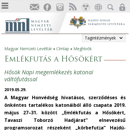
Tagintézmények
Magyar Nemzeti Levéltár
»
Címlap
»
Meghívók
Jelenlegi
Emlékfutás a Hősökért
hely
Hősök Napi megemlékezés katonai
váltófutással
2019.05.29.
A Magyar Honvédség hivatásos, szerződéses és
önkéntes tartalékos katonáiból álló csapata 2019.
május 27–31. között „Emlékfutás a Hősökért,
Tavaszi Toborzó Hadjárat” elnevezésű
programsorozat részeként „körbefutja” Hajdú-