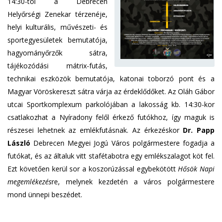
14:30-tól a Debrecen
Helyőrségi Zenekar térzenéje,
helyi kulturális, művészeti- és
sportegyesületek bemutatója,
hagyományőrzők sátra,
tájékozódási mátrix-futás,
technikai eszközök bemutatója, katonai toborzó pont és a
Magyar Vöröskereszt sátra várja az érdeklődőket. Az Oláh Gábor
utcai Sportkomplexum parkolójában a lakosság kb. 14:30-kor
csatlakozhat a Nyíradony felől érkező futókhoz, így maguk is
részesei lehetnek az emlékfutásnak. Az érkezéskor
Dr. Papp
László
Debrecen Megyei Jogú Város polgármestere fogadja a
futókat, és az általuk vitt stafétabotra egy emlékszalagot köt fel.
Ezt követően kerül sor a koszorúzással egybekötött
Hősök Napi
megemlékezés
re, melynek kezdetén a város polgármestere
mond ünnepi beszédet.