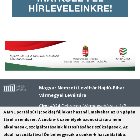
Magyar Nemzeti Levéltár Hajdú-Bihar
Vármegyei Levéltára
Cím:
4024 Debrecen, Vármegyeháza u. 1/B.
A MNL portál süti (cookie) fájlokat használ, melyeket az Ön gépén
Telefon:
+36 52 503 296 (Titkárság), +36 52
tárol a rendszer. A cookie-k személyek azonosítására nem
503 297 (Kutatószolgálat)
alkalmasak, szolgáltatásaink biztosításához szükségesek. Az
Mobil:
+36 20 311 4621 (Központi Kutató), +36
oldal használatával Ön beleegyezik a cookie-k használatába.
20 311 2556 (Kossuth utcai Kutató), +36 30 637