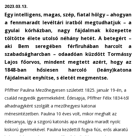
2023.03.13.
Egy intelligens, magas, szép, fiatal hölgy – ahogyan
a fennmaradt levéltári iratból megtudhatjuk – a
gyulai kórházban, nagy fájdalmak közepette
töltötte élete utolsó néhány hetét. A betegért –
aki Bem seregében férfiruhában harcolt a
szabadságharcban – odaadóan küzdött Tormássy
Lajos főorvos, mindent megtett azért, hogy az
1848-ban hősiesen harcoló (leány)katona
fájdalmait enyhítse, s életét megmentse.
Pfiffner Paulina Mezőhegyesen született 1825. január 19-én, a
család negyedik gyermekeként. Édesapja, Pfiffner Félix 1834-től
alhadnagyként szolgált a mezőhegyesi katonai
ménesintézetben. Paulina 10 éves volt, mikor meghalt az
édesanyja, így a szigorú katonás apa magára maradt nyolc
kiskorú gyermekével. Paulina kezdettől fogva fiús, erős akaratú