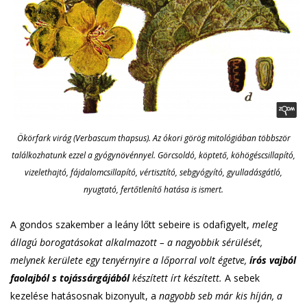
Ökörfark virág (Verbascum thapsus). Az ókori görög mitológiában többször
találkozhatunk ezzel a gyógynövénnyel. Görcsoldó, köptető, köhögéscsillapító,
vizelethajtó, fájdalomcsillapító, vértisztító, sebgyógyító, gyulladásgátló,
nyugtató, fertőtlenítő hatása is ismert.
A gondos szakember a leány lőtt sebeire is odafigyelt,
meleg
állagú borogatásokat alkalmazott – a nagyobbik sérülését,
melynek kerülete egy tenyérnyire a lőporral volt égetve,
írós vajból
faolajból s tojássárgájából
készített írt készített.
A sebek
kezelése hatásosnak bizonyult, a
nagyobb seb már kis híján, a