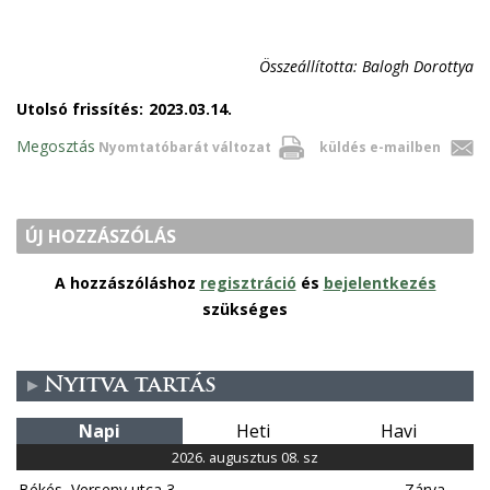
Összeállította: Balogh Dorottya
Utolsó frissítés:
2023.03.14.
Megosztás
Nyomtatóbarát változat
küldés e-mailben
ÚJ HOZZÁSZÓLÁS
A hozzászóláshoz
regisztráció
és
bejelentkezés
szükséges
Nyitva tartás
Napi
Heti
Havi
2026. augusztus 08. sz
Békés, Verseny utca 3.
Zárva