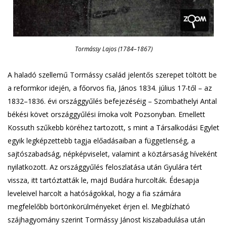
Tormássy Lajos (1784–1867)
A haladó szellemű Tormássy család jelentős szerepet töltött be
a reformkor idején, a főorvos fia, János 1834. július 17-től – az
1832–1836. évi országgyűlés befejezéséig – Szombathelyi Antal
békési követ országgyűlési írnoka volt Pozsonyban. Emellett
Kossuth szűkebb köréhez tartozott, s mint a Társalkodási Egylet
egyik legképzettebb tagja előadásaiban a függetlenség, a
sajtószabadság, népképviselet, valamint a köztársaság híveként
nyilatkozott. Az országgyűlés feloszlatása után Gyulára tért
vissza, itt tartóztatták le, majd Budára hurcolták. Édesapja
leveleivel harcolt a hatóságokkal, hogy a fia számára
megfelelőbb börtönkörülményeket érjen el. Megbízható
szájhagyomány szerint Tormássy Jánost kiszabadulása után