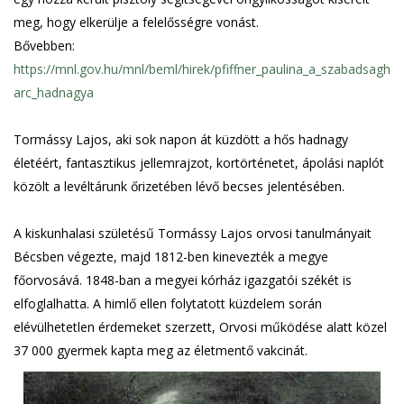
meg, hogy elkerülje a felelősségre vonást.
Bővebben:
https://mnl.gov.hu/mnl/beml/hirek/pfiffner_paulina_a_szabadsagh
arc_hadnagya
Tormássy Lajos, aki sok napon át küzdött a hős hadnagy
életéért, fantasztikus jellemrajzot, kortörténetet, ápolási naplót
közölt a levéltárunk őrizetében lévő becses jelentésében.
A kiskunhalasi születésű Tormássy Lajos orvosi tanulmányait
Bécsben végezte, majd 1812-ben kinevezték a megye
főorvosává. 1848-ban a megyei kórház igazgatói székét is
elfoglalhatta. A himlő ellen folytatott küzdelem során
elévülhetetlen érdemeket szerzett, Orvosi működése alatt közel
37 000 gyermek kapta meg az életmentő vakcinát.