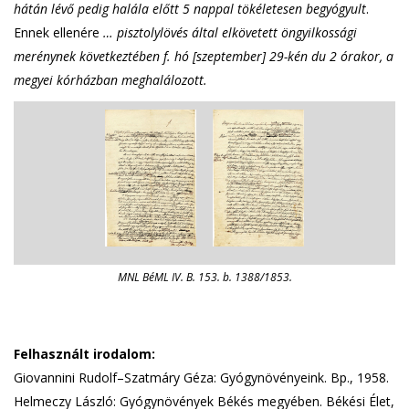
hátán lévő pedig halála előtt 5 nappal tökéletesen begyógyult
.
Ennek ellenére
… pisztolylövés által elkövetett öngyilkossági
merénynek következtében f. hó [szeptember] 29-kén du 2 órakor, a
megyei kórházban meghalálozott.
MNL BéML IV. B. 153. b. 1388/1853.
Felhasznált irodalom:
Giovannini Rudolf–Szatmáry Géza: Gyógynövényeink. Bp., 1958.
Helmeczy László: Gyógynövények Békés megyében. Békési Élet,