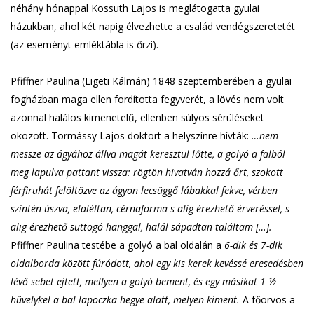
néhány hónappal Kossuth Lajos is meglátogatta gyulai
házukban, ahol két napig élvezhette a család vendégszeretetét
(az eseményt emléktábla is őrzi).
Pfiffner Paulina (Ligeti Kálmán) 1848 szeptemberében a gyulai
fogházban maga ellen fordította fegyverét, a lövés nem volt
azonnal halálos kimenetelű, ellenben súlyos sérüléseket
okozott. Tormássy Lajos doktort a helyszínre hívták:
…nem
messze az ágyához állva magát keresztül lőtte, a golyó a falból
meg lapulva pattant vissza: rögtön hivatván hozzá őrt, szokott
férfiruhát felöltözve az ágyon lecsüggő lábakkal fekve, vérben
szintén úszva, elaléltan, cérnaforma s alig érezhető érveréssel, s
alig érezhető suttogó hanggal, halál sápadtan találtam […].
Pfiffner Paulina testébe a golyó a bal oldalán a
6-dik és 7-dik
oldalborda között fúródott, ahol egy kis kerek kevéssé eresedésben
lévő sebet ejtett, mellyen a golyó bement, és egy másikat 1 ½
hüvelykel a bal lapoczka hegye alatt, melyen kiment.
A főorvos a