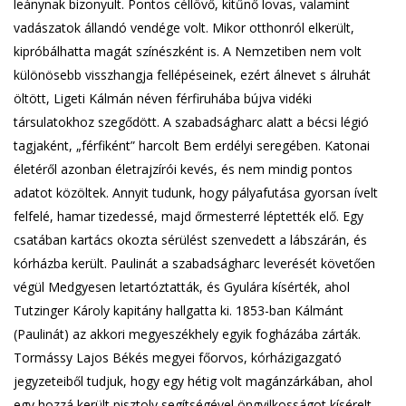
leánynak bizonyult. Pontos céllövő, kitűnő lovas, valamint
vadászatok állandó vendége volt. Mikor otthonról elkerült,
kipróbálhatta magát színészként is. A Nemzetiben nem volt
különösebb visszhangja fellépéseinek, ezért álnevet s álruhát
öltött, Ligeti Kálmán néven férfiruhába bújva vidéki
társulatokhoz szegődött. A szabadságharc alatt a bécsi légió
tagjaként, „férfiként” harcolt Bem erdélyi seregében. Katonai
életéről azonban életrajzírói kevés, és nem mindig pontos
adatot közöltek. Annyit tudunk, hogy pályafutása gyorsan ívelt
felfelé, hamar tizedessé, majd őrmesterré léptették elő. Egy
csatában kartács okozta sérülést szenvedett a lábszárán, és
kórházba került. Paulinát a szabadságharc leverését követően
végül Medgyesen letartóztatták, és Gyulára kísérték, ahol
Tutzinger Károly kapitány hallgatta ki. 1853-ban Kálmánt
(Paulinát) az akkori megyeszékhely egyik fogházába zárták.
Tormássy Lajos Békés megyei főorvos, kórházigazgató
jegyzeteiből tudjuk, hogy egy hétig volt magánzárkában, ahol
egy hozzá került pisztoly segítségével öngyilkosságot kísérelt