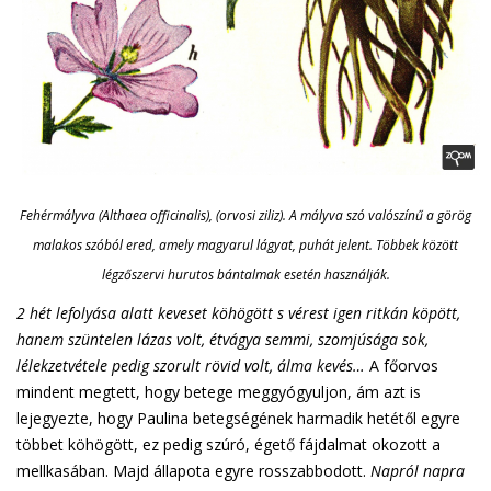
Fehérmályva (Althaea officinalis), (orvosi ziliz). A mályva szó valószínű a görög
malakos szóból ered, amely magyarul lágyat, puhát jelent. Többek között
légzőszervi hurutos bántalmak esetén használják.
2 hét lefolyása alatt keveset köhögött s vérest igen ritkán köpött,
hanem szüntelen lázas volt, étvágya semmi, szomjúsága sok,
lélekzetvétele pedig szorult rövid volt, álma kevés…
A főorvos
mindent megtett, hogy betege meggyógyuljon, ám azt is
lejegyezte, hogy Paulina betegségének harmadik hetétől egyre
többet köhögött, ez pedig szúró, égető fájdalmat okozott a
mellkasában. Majd állapota egyre rosszabbodott.
Napról napra