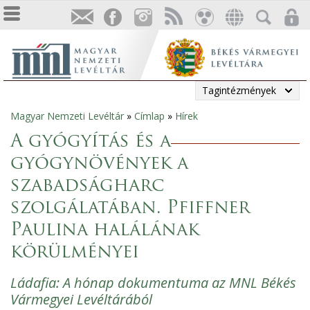
Tagintézmények
Magyar Nemzeti Levéltár
»
Címlap
»
Hírek
Jelenlegi
A gyógyítás és a
hely
gyógynövények a
szabadságharc
szolgálatában. Pfiffner
Paulina halálának
körülményei
Ládafia: A hónap dokumentuma az MNL Békés
Vármegyei Levéltárából