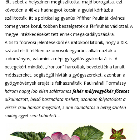
lőtt sebet a helyszínen megtisztította, majd borogatta, ezt
követően a 48-as hadnagyot kocsin a gyulai kórházba
szállították. Itt a politikailag gyanús Pfiffner Paulinát kíváncsi
tömeg vette körül, többen beszélgettek a férfiruhás vádlottal. A
megye intézkedéseket tett ennek megakadályozására.
A tiszti főorvosi jelentésekből és iratokból kitűnik, hogy a XIX.
század első felében az orvosok egyaránt alkalmazták a
tudományos, valamint a népi gyógyítás gyakorlatát is. A
betegekért mindkét „fronton” harcoltak, bevetették a tanult
módszereket, segítségül hívták a gyógyszereket, azonban a
gyógynövények erejét is felhasználták. Paulinánál Tormássy
három napig lob ellen salétromos
fehér mályvagyökér főzetet
alkalmazott, belső használata mellett, azonban folytatódott a
vérzés csak hamar megszűnt, s ami csudálatos a beteg szintén
sokáig egyet sem köhintett…