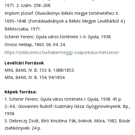
1971. 2. szám. 258–268.
Implom József: Olvasókönyv Békés megye történetéhez II.
1695–1848. (Forráskiadványok a Békés Megyei Levéltárból 4.)
Békéscsaba, 1971.
Scherer Ferenc: Gyula város története I–II. Gyula, 1938.
Orvosi Hetilap, 1865. 06. 04. 24.
https://zoldszeresz.hu/babermeggy-szaporitasa-metszese/
Levéltári Források
MNL BéML IV. B. 153. b. 1388/1853.
MNL BéML IV. B. 154. 94/1854.
Képek forrása:
1. Scherer Ferenc: Gyula város története I. Gyula, 1938. 45 p.
2–4.6.: Giovannini Rudolf–Szatmáry Géza: Gyógynövényeink. Bp.,
1958.
5. Debreczy Zsolt, Bíró Krisztina: Fák, bokrok. Móra, 1982. Búvár
zsebkönyvek. 24 p.