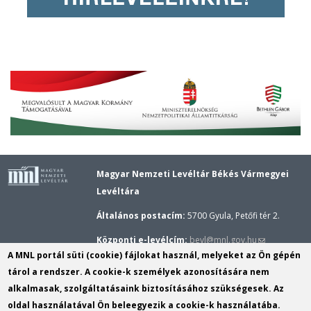
Magyar Nemzeti Levéltár Békés Vármegyei
Levéltára
Általános postacím:
5700 Gyula, Petőfi tér 2.
(link
Központi e-levélcím:
bevl@mnl.gov.hu
A MNL portál süti (cookie) fájlokat használ, melyeket az Ön gépén
sends
Gyulai épület központi telefonszáma:
(+36–66)
tárol a rendszer. A cookie-k személyek azonosítására nem
e-
362–173,
Gyulai kutatószolgálat telefonszáma:
alkalmasak, szolgáltatásaink biztosításához szükségesek. Az
mail)
(+36–20) 289–8909
oldal használatával Ön beleegyezik a cookie-k használatába.