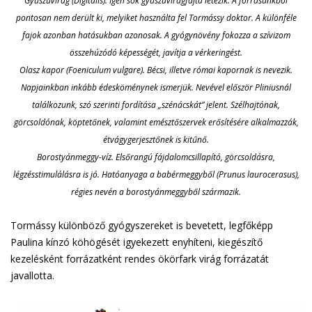
Gyűszűvirág (Digitalis). Igen sok gyűszűvirágfajta létezik. A forrásunkból
pontosan nem derült ki, melyiket használta fel Tormássy doktor. A különféle
fajok azonban hatásukban azonosak. A gyógynövény fokozza a szívizom
összehúzódó képességét, javítja a vérkeringést.
Olasz kapor (Foeniculum vulgare). Bécsi, illetve római kapornak is nevezik.
Napjainkban inkább édesköménynek ismerjük. Nevével először Pliniusnál
találkozunk, szó szerinti fordítása „szénácskát” jelent. Szélhajtónak,
görcsoldónak, köptetőnek, valamint emésztőszervek erősítésére alkalmazzák,
étvágygerjesztőnek is kitűnő.
Borostyánmeggy-víz. Elsőrangú fájdalomcsillapító, görcsoldásra,
légzésstimulálásra is jó. Hatóanyaga a babérmeggyből (Prunus laurocerasus),
régies nevén a borostyánmeggyből származik.
Tormássy különböző gyógyszereket is bevetett, legfőképp
Paulina kínzó köhögését igyekezett enyhíteni, kiegészítő
kezelésként forrázatként rendes ökörfark virág forrázatát
javallotta.