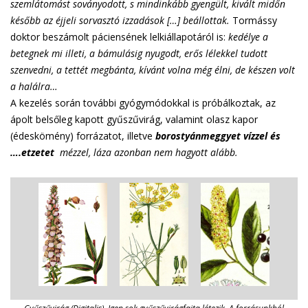
szemlátomást soványodott, s mindinkább gyengült, kivált midőn
később az éjjeli sorvasztó izzadások […] beállottak.
Tormássy
doktor beszámolt páciensének lelkiállapotáról is:
kedélye a
betegnek mi illeti, a bámulásig nyugodt, erős lélekkel tudott
szenvedni, a tettét megbánta, kívánt volna még élni, de készen volt
a halálra…
A kezelés során további gyógymódokkal is próbálkoztak, az
ápolt belsőleg kapott gyűszűvirág, valamint olasz kapor
(édeskömény) forrázatot, illetve
borostyánmeggyet vízzel és
….etzetet
mézzel, láza azonban nem hagyott alább.