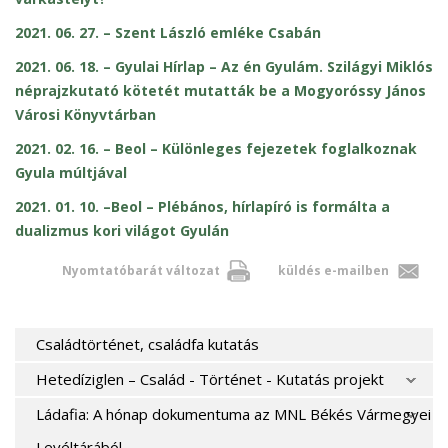
2021. 06. 27. – Szent László emléke Csabán
2021. 06. 18. – Gyulai Hírlap – Az én Gyulám. Szilágyi Miklós
néprajzkutató kötetét mutatták be a Mogyoróssy János
Városi Könyvtárban
2021. 02. 16. – Beol – Különleges fejezetek foglalkoznak
Gyula múltjával
2021. 01. 10. –Beol – Plébános, hírlapíró is formálta a
dualizmus kori világot Gyulán
Nyomtatóbarát változat
küldés e-mailben
Családtörténet, családfa kutatás
Hetedíziglen – Család - Történet - Kutatás projekt
Ládafia: A hónap dokumentuma az MNL Békés Vármegyei
Levéltárából