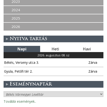
2023
2024
2025
2026
Nyitva tartás
Napi
Heti
Havi
2026. augusztus 08. sz
Békés, Verseny utca 3.
Zárva
Gyula, Petőfi tér 2.
Zárva
Eseménynaptár
További események..