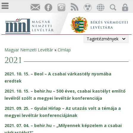
Tagintézmények
Magyar Nemzeti Levéltár
»
Címlap
Jelenlegi
2021
hely
2021. 10. 15. – Beol – A csabai várkastély nyomába
eredtek
2021. 10. 15. – behir.hu – 500 éves, csabai kastélyt említő
levélről szólt a megyei levéltár konferenciája
2021. 09. 25. – Gyulai Hírlap – Az utazás volt a témája a
megyei levéltár konferenciájának
2021. 07. 04. – behir.hu – „Milyennek képzelem a csabai
várkastélyt?”