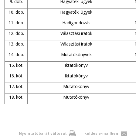
9. dob.
Hagyatéki ügyek
10. dob.
Hagyatéki ügyek
11. dob.
Hadigondozás
12. dob.
Választási iratok
13. dob.
Választási iratok
14. dob.
Mutatókönyvek
15. köt.
Iktatókönyv
16. köt.
Iktatókönyv
17. köt.
Mutatókönyv
18. köt.
Mutatókönyv
Nyomtatóbarát változat
küldés e-mailben