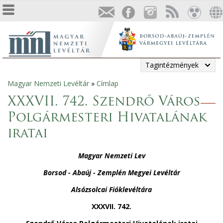
Tagintézmények
Magyar Nemzeti Levéltár
»
Címlap
Jelenlegi
XXXVII. 742. Szendrő Város
hely
Polgármesteri Hivatalának
iratai
Magyar Nemzeti Lev
Borsod - Abaúj - Zemplén Megyei Levéltár
Alsózsolcai Fióklevéltára
XXXVII. 742.