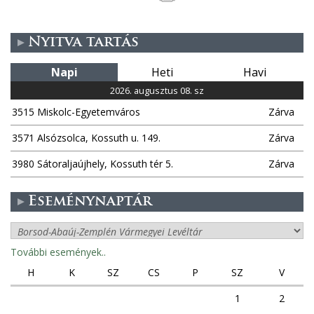
Nyitva tartás
Napi
Heti
Havi
2026. augusztus 08. sz
3515 Miskolc-Egyetemváros
Zárva
3571 Alsózsolca, Kossuth u. 149.
Zárva
3980 Sátoraljaújhely, Kossuth tér 5.
Zárva
Eseménynaptár
További események..
H
K
SZ
CS
P
SZ
V
1
2