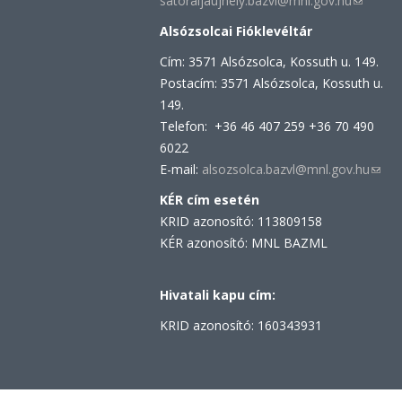
satoraljaujhely.bazvl@mnl.gov.hu
(link
sends
Alsózsolcai Fióklevéltár
e-
Cím: 3571 Alsózsolca, Kossuth u. 149.
mail)
Postacím: 3571 Alsózsolca, Kossuth u.
149.
Telefon: +36 46 407 259 +36 70 490
6022
E-mail:
alsozsolca.bazvl@mnl.gov.hu
(link
send
KÉR cím esetén
e-
KRID azonosító: 113809158
mail)
KÉR azonosító: MNL BAZML
Hivatali kapu cím:
KRID azonosító: 160343931