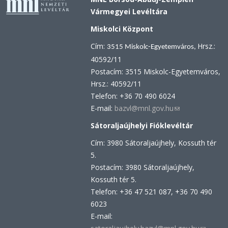
Vármegyei Levéltára
Miskolci Központ
Cím:
Hrsz.:
3515 Miskolc-Egyetemváros,
40592/11
Postacím: 3515 Miskolc-Egyetemváros,
Hrsz.: 40592/11
Telefon: +36 70 490 6024
E-mail:
bazvl@mnl.gov.hu
(link
sends
Sátoraljaújhelyi Fióklevéltár
e-
Cím: 3980 Sátoraljaújhely, Kossuth tér
mail)
5.
Postacím: 3980 Sátoraljaújhely,
Kossuth tér 5.
Telefon: +36 47 521 087, +36 70 490
6023
E-mail: