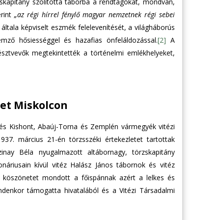
zskapitány szólította táborba a rendtagokat, mondván,
erint
„az régi hírrel fénylő magyar nemzetnek régi sebei
általa képviselt eszmék felelevenítését, a világháborús
emző hősiességgel és hazafias önfeláldozással.
[2]
A
észtvevők megtekintették a történelmi emlékhelyeket,
let Miskolcon
és Kishont, Abaúj-Torna és Zemplén vármegyék vitézi
37. március 21-én törzsszéki értekezletet tartottak
zinay Béla nyugalmazott altábornagy, törzskapitány
onáriusain kívül vitéz Halász János tábornok és vitéz
ny köszönetet mondott a főispánnak azért a lelkes és
enkor támogatta hivatalából és a Vitézi Társadalmi