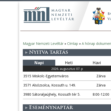
Magyar Nemzeti Levéltár
»
Címlap
»
A hónap dokume
Jelenlegi
Nyitva tartás
hely
Napi
Heti
Havi
2026. augusztus 07. p
3515 Miskolc-Egyetemváros
Zárva
3571 Alsózsolca, Kossuth u. 149.
Zárva
3980 Sátoraljaújhely, Kossuth tér 5.
8:00-12:00
Eseménynaptár