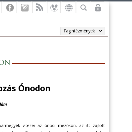
Tagintézmények
don
rozás Ónodon
Ádám
vármegyék vitézei az ónodi mezőkön, az itt zajlott