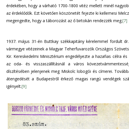
érdekében, hogy a várható 1700-1800 vitéz mellett minél nagyo
az érdeklődők. Ezt követően köszönetét fejezte ki kellemesi Melcz
megengedte, hogy a táborozást az ő birtokán rendezzék meg.
[7]
1937. május 31-én Buttkay székkapitány kérelemmel fordult dr
vármegye vitézeinek a Magyar Teherfuvarozók Országos Szövetsé
Kir. Kereskedelmi Minisztérium engedélyezte a hazafias célra és 
az oda- és visszaszállításnál a város kövezetvámmentessé
díszítésében jelenjenek meg Miskolc lobogói és címerei. Tovább
átengedését a Budapestről érkező magas rangú vendégek száll
igényelt.
[9]