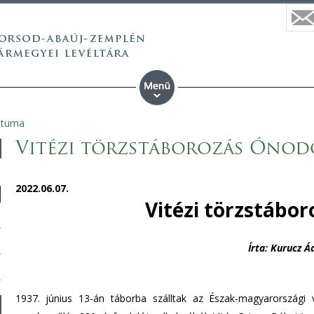
ntuma
Vitézi törzstáborozás Óno
2022.06.07.
Vitézi törzstábo
Írta: Kurucz 
1937. június 13-án táborba szálltak az Észak-magyarországi 