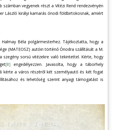
bb számban vegyenek részt a Vitézi Rend rendezvényén
er László királyi kamarás ónodi földbirtokosnak, amiért
. Halmay Béla polgármesterhez. Tájékoztatta, hogy a
ge (MATEOSZ) autóin történő Ónodra szállítását a M.
a szegény sorsú vitézekre való tekintettel. Kérte, hogy
get
[8]
engedélyezzen. Javasolta, hogy a táborhely
á kérte a város részéről két személyautó és két fogat
ításához és lehetőség szerint anyagi támogatást is