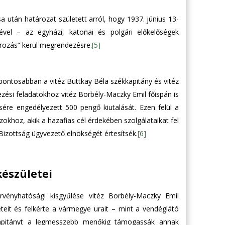
a után határozat született arról, hogy 1937. június 13-
ével – az egyházi, katonai és polgári előkelőségek
rozás” kerül megrendezésre.
[5]
pontosabban a vitéz Buttkay Béla székkapitány és vitéz
vezési feladatokhoz vitéz Borbély-Maczky Emil főispán is
ésére engedélyezett 500 pengő kiutalását. Ezen felül a
zokhoz, akik a hazafias cél érdekében szolgálataikat fel
Bizottság ügyvezető elnökségét értesítsék.
[6]
készületei
vényhatósági kisgyűlése vitéz Borbély-Maczky Emil
eteit és felkérte a vármegye urait – mint a vendéglátó
kapitányt a legmesszebb menőkig támogassák annak