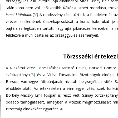
országgyűlés 230. évfordulója alkalmából. Vitéz Szinay Béla tör
talán soha nem volt időszerűbb Rákóczi ismert mondása, misz
ismét kiújulnak.”
[1]
A rendezvény célul tűzte ki a fejedelem és az 
vitézek szellemének összekapcsolását a kuruc háborúkat jell
bajtársias légkörben tartott egyfajta piknikezés keretében a r
felidézve a muhi csata és az országgyűlés eseményeit.
Törzsszéki értekez
A 4. számú Vitézi Törzsszékhez tartozó Heves, Borsod, Gömör 
székkapitányai
[3]
és a Vitézi Társadalmi Bizottságok elnökei 19
Borsod vármegye főispánjának hivatali helyiségében vitéz S
elnöklete alatt. Az értekezleten a vármegyei vitézi szék funkci
Borbély-Maczky Emil főispán is részt vett. Szinay törzskapitá
odaadó támogatásért, amelyben a vitézek megmozdulásait mind
Bizottság elnökeként egyaránt.
[4]