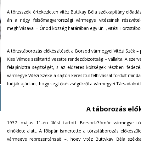
A törzsszéki értekezleten vitéz Buttkay Béla székkapitány előadás
án a négy felsőmagyarországi vármegye vitézeinek részvétel
meghívásával – Ónod község határában egy ún. „Vitézi Törzstábo
A törzstáborozás előkészítését a Borsod vármegyei Vitézi Szék – 
Kiss Vilmos széktartó vezette rendezőbizottság – vállalta. A szer
felajánlotta segítségét, s az előzetes költségek részbeni fedez
vármegye Vitézi Széke a sajtón keresztül felhívással fordult minda
tudják ajánlani, hogy segítőkészségükről a vármegyei Társadalmi 
A táborozás elő
1937. május 11-én ülést tartott Borsod-Gömör vármegye tör
elnöklete alatt. A főispán ismertette a törzstáborozás előkészül
vármegye reprezentánsait –, hogy vitéz Buttykay Béla szék