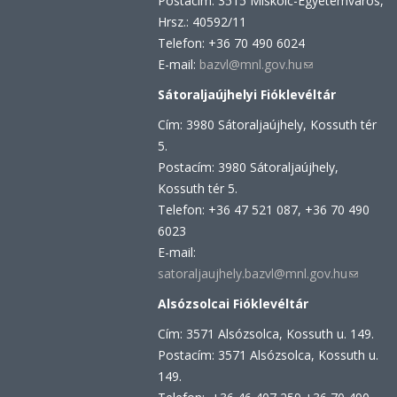
Postacím: 3515 Miskolc-Egyetemváros,
Hrsz.: 40592/11
Telefon: +36 70 490 6024
E-mail:
bazvl@mnl.gov.hu
(link
sends
Sátoraljaújhelyi Fióklevéltár
e-
Cím: 3980 Sátoraljaújhely, Kossuth tér
mail)
5.
Postacím: 3980 Sátoraljaújhely,
Kossuth tér 5.
Telefon: +36 47 521 087, +36 70 490
6023
E-mail:
satoraljaujhely.bazvl@mnl.gov.hu
(link
sends
Alsózsolcai Fióklevéltár
e-
Cím: 3571 Alsózsolca, Kossuth u. 149.
mail)
Postacím: 3571 Alsózsolca, Kossuth u.
149.