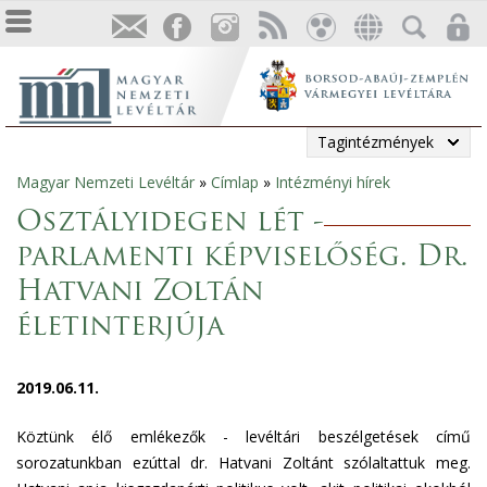
Tagintézmények
Magyar Nemzeti Levéltár
»
Címlap
»
Intézményi hírek
Jelenlegi
Osztályidegen lét -
hely
parlamenti képviselőség. Dr.
Hatvani Zoltán
életinterjúja
2019.06.11.
Köztünk élő emlékezők - levéltári beszélgetések című
sorozatunkban ezúttal dr. Hatvani Zoltánt szólaltattuk meg.