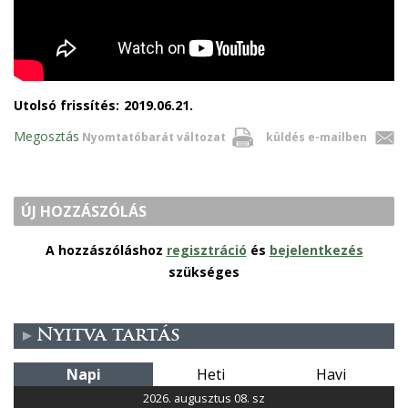
Utolsó frissítés:
2019.06.21.
Megosztás
Nyomtatóbarát változat
küldés e-mailben
ÚJ HOZZÁSZÓLÁS
A hozzászóláshoz
regisztráció
és
bejelentkezés
szükséges
Nyitva tartás
Napi
Heti
Havi
2026. augusztus 08. sz