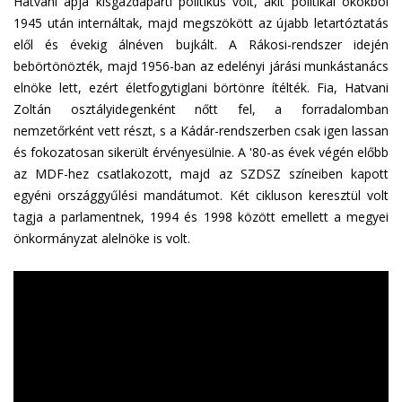
Hatvani apja kisgazdapárti politikus volt, akit politikai okokból
1945 után internáltak, majd megszökött az újabb letartóztatás
elől és évekig álnéven bujkált. A Rákosi-rendszer idején
bebörtönözték, majd 1956-ban az edelényi járási munkástanács
elnöke lett, ezért életfogytiglani börtönre ítélték. Fia, Hatvani
Zoltán osztályidegenként nőtt fel, a forradalomban
nemzetőrként vett részt, s a Kádár-rendszerben csak igen lassan
és fokozatosan sikerült érvényesülnie. A '80-as évek végén előbb
az MDF-hez csatlakozott, majd az SZDSZ színeiben kapott
egyéni országgyűlési mandátumot. Két cikluson keresztül volt
tagja a parlamentnek, 1994 és 1998 között emellett a megyei
önkormányzat alelnöke is volt.