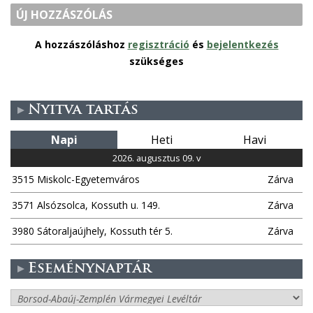
ÚJ HOZZÁSZÓLÁS
A hozzászóláshoz
regisztráció
és
bejelentkezés
szükséges
Nyitva tartás
Napi
Heti
Havi
2026. augusztus 09. v
3515 Miskolc-Egyetemváros
Zárva
3571 Alsózsolca, Kossuth u. 149.
Zárva
3980 Sátoraljaújhely, Kossuth tér 5.
Zárva
Eseménynaptár