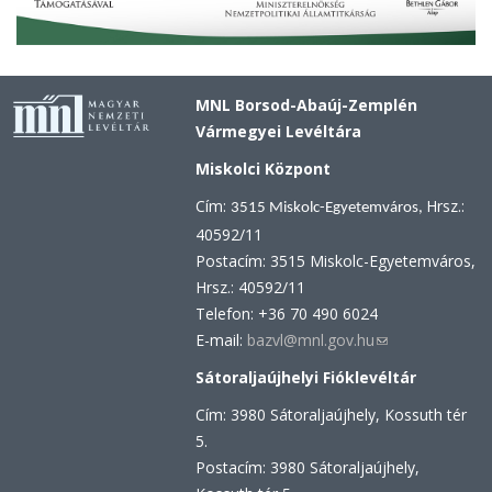
MNL Borsod-Abaúj-Zemplén
Vármegyei Levéltára
Miskolci Központ
Cím:
Hrsz.:
3515 Miskolc-Egyetemváros,
40592/11
Postacím: 3515 Miskolc-Egyetemváros,
Hrsz.: 40592/11
Telefon: +36 70 490 6024
E-mail:
bazvl@mnl.gov.hu
(link
sends
Sátoraljaújhelyi Fióklevéltár
e-
Cím: 3980 Sátoraljaújhely, Kossuth tér
mail)
5.
Postacím: 3980 Sátoraljaújhely,