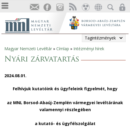
Tagintézmények
Magyar Nemzeti Levéltár
»
Címlap
»
Intézményi hírek
Jelenlegi
Nyári zárvatartás
hely
2024.08.01.
Felhívjuk kutatóink és ügyfeleink figyelmét, hogy
az MNL Borsod-Abaúj-Zemplén vármegyei levéltárának
valamennyi részlegében
a kutató- és ügyfélszolgálat