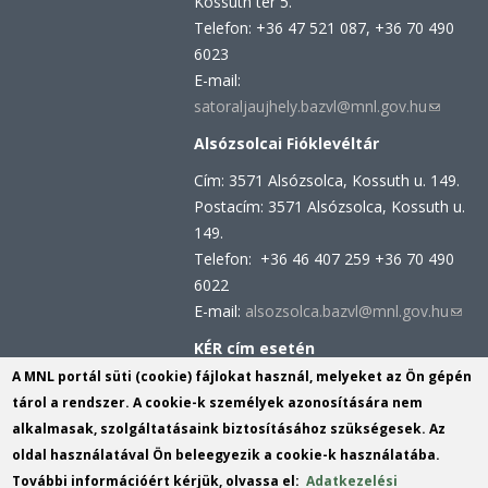
Kossuth tér 5.
Telefon: +36 47 521 087, +36 70 490
6023
E-mail:
satoraljaujhely.bazvl@mnl.gov.hu
(link
sends
Alsózsolcai Fióklevéltár
e-
Cím: 3571 Alsózsolca, Kossuth u. 149.
mail)
Postacím: 3571 Alsózsolca, Kossuth u.
149.
Telefon: +36 46 407 259 +36 70 490
6022
E-mail:
alsozsolca.bazvl@mnl.gov.hu
(link
send
KÉR cím esetén
e-
KRID azonosító: 113809158
A MNL portál süti (cookie) fájlokat használ, melyeket az Ön gépén
mail)
KÉR azonosító: MNL BAZML
tárol a rendszer. A cookie-k személyek azonosítására nem
alkalmasak, szolgáltatásaink biztosításához szükségesek. Az
oldal használatával Ön beleegyezik a cookie-k használatába.
Hivatali kapu cím:
További információért kérjük, olvassa el:
Adatkezelési