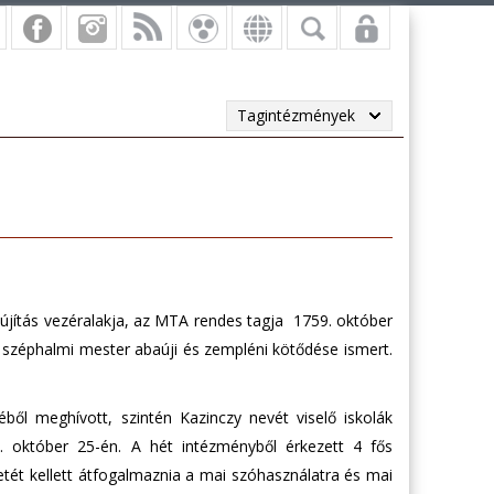
Tagintézmények
vújítás vezéralakja, az MTA rendes tagja 1759. október
 széphalmi mester abaúji és zempléni kötődése ismert.
éből meghívott, szintén Kazinczy nevét viselő iskolák
9. október 25-én. A hét intézményből érkezett 4 fős
zletét kellett átfogalmaznia a mai szóhasználatra és mai