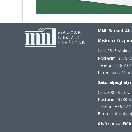
MNL Borsod-Aba
Miskolci Közpon
Cím:
3515 Miskolc
Postacím: 3515 M
Telefon: +36 70 
E-mail:
bazvl@mnl
Sátoraljaújhelyi
Cím: 3980 Sátoralj
Postacím: 3980 Sá
Telefon: +36 47 
E-mail:
satoraljau
Alsózsolcai Fiók