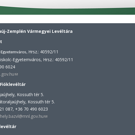
új-Zemplén Vármegyei Levéltára
t
Hrsz.: 40592/11
-Egyetemváros,
iskolc-Egyetemváros, Hrsz.: 40592/11
490 6024
.gov.hu
(link
sends
 Fióklevéltár
e-
aújhely, Kossuth tér 5.
mail)
toraljaújhely, Kossuth tér 5.
521 087, +36 70 490 6023
jhely.bazvl@mnl.gov.hu
(link
sends
levéltár
e-