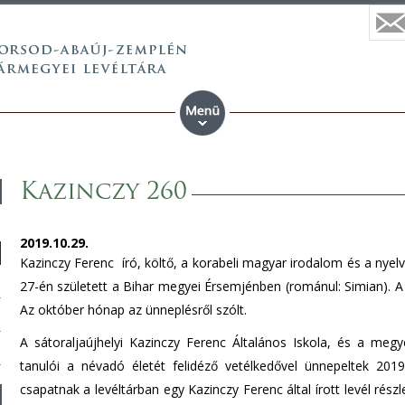
Kazinczy 260
2019.10.29.
Kazinczy Ferenc író, költő, a korabeli magyar irodalom és a nyel
27-én született a Bihar megyei Érsemjénben (románul: Simian). A
Az október hónap az ünneplésről szólt.
A sátoraljaújhelyi Kazinczy Ferenc Általános Iskola, és a megy
tanulói a névadó életét felidéző vetélkedővel ünnepeltek 201
csapatnak a levéltárban egy Kazinczy Ferenc által írott levél rés