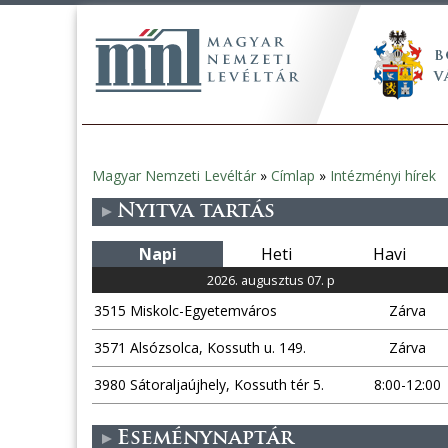
Magyar Nemzeti Levéltár
»
Címlap
»
Intézményi hírek
Jelenlegi
Nyitva tartás
hely
Napi
Heti
Havi
2026. augusztus 07. p
3515 Miskolc-Egyetemváros
Zárva
3571 Alsózsolca, Kossuth u. 149.
Zárva
3980 Sátoraljaújhely, Kossuth tér 5.
8:00-12:00
Eseménynaptár