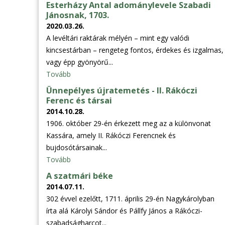
Esterházy Antal adománylevele Szabadi
Jánosnak, 1703.
2020.03.26.
A levéltári raktárak mélyén – mint egy valódi
kincsestárban – rengeteg fontos, érdekes és izgalmas,
vagy épp gyönyörű...
Tovább
Ünnepélyes újratemetés - II. Rákóczi
Ferenc és társai
2014.10.28.
1906. október 29-én érkezett meg az a különvonat
Kassára, amely II. Rákóczi Ferencnek és
bujdosótársainak...
Tovább
A szatmári béke
2014.07.11.
302 évvel ezelőtt, 1711. április 29-én Nagykárolyban
írta alá Károlyi Sándor és Pállfy János a Rákóczi-
szabadságharcot...