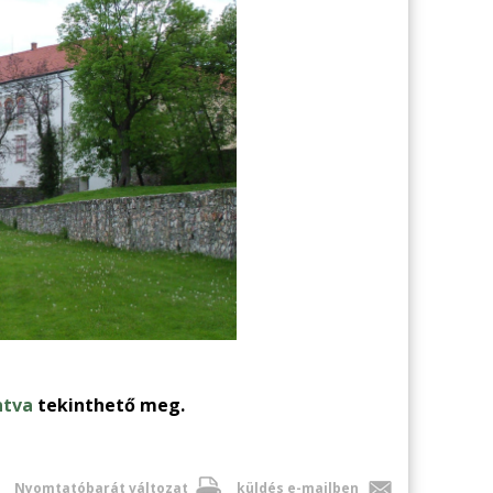
ntva
tekinthető meg.
Nyomtatóbarát változat
küldés e-mailben