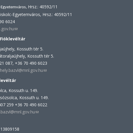
Hrsz.: 40592/11
-Egyetemváros,
iskolc-Egyetemváros, Hrsz.: 40592/11
490 6024
.gov.hu
(link
sends
 Fióklevéltár
e-
aújhely, Kossuth tér 5.
mail)
toraljaújhely, Kossuth tér 5.
521 087, +36 70 490 6023
jhely.bazvl@mnl.gov.hu
(link
sends
levéltár
e-
lca, Kossuth u. 149.
mail)
sózsolca, Kossuth u. 149.
407 259 +36 70 490 6022
a.bazvl@mnl.gov.hu
(link
sends
e-
113809158