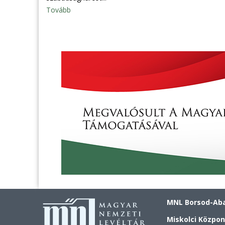
Tovább
MNL Borsod-Aba
Miskolci Közpon