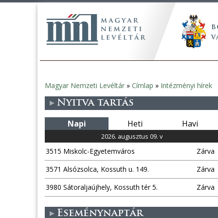
Magyar Nemzeti Levéltár
»
Címlap
»
Intézményi hírek
Jelenlegi
Nyitva tartás
hely
Napi
Heti
Havi
2026. augusztus 09. v
3515 Miskolc-Egyetemváros
Zárva
3571 Alsózsolca, Kossuth u. 149.
Zárva
3980 Sátoraljaújhely, Kossuth tér 5.
Zárva
Eseménynaptár