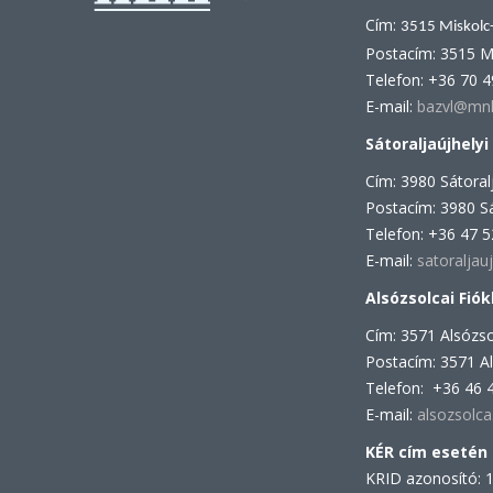
Cím:
3515 Miskolc
Postacím: 3515 M
Telefon: +36 70 
E-mail:
bazvl@mnl
Sátoraljaújhelyi
Cím: 3980 Sátoralj
Postacím: 3980 Sá
Telefon: +36 47 
E-mail:
satoraljau
Alsózsolcai Fiók
Cím: 3571 Alsózso
Postacím: 3571 Al
Telefon: +36 46 
E-mail:
alsozsolc
KÉR cím esetén
KRID azonosító: 