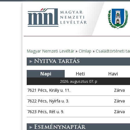
Magyar Nemzeti Levéltár
»
Címlap
»
Családtörténeti t
Jelenlegi
Nyitva tartás
hely
Napi
Heti
Havi
2026. augusztus 07. p
7621 Pécs, Király u. 11.
Zárva
7622 Pécs, Nyírfa u. 3.
Zárva
7623 Pécs, Rét u. 9.
Zárva
Eseménynaptár