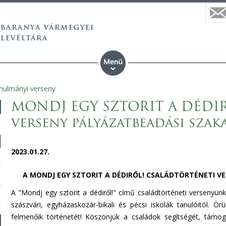
anulmányi verseny
MONDJ EGY SZTORIT A DÉDIRŐ
verseny pályázatbeadási szak
2023.01.27.
A MONDJ EGY SZTORIT A DÉDIRŐL! CSALÁDTÖRTÉNETI V
A "Mondj egy sztorit a dédiről!" című családtörténeti verseny
szászvári, egyházaskozár-bikali és pécsi iskolák tanulóitól. Ö
felmenőik történetét! Köszönjük a családok segítségét, támoga