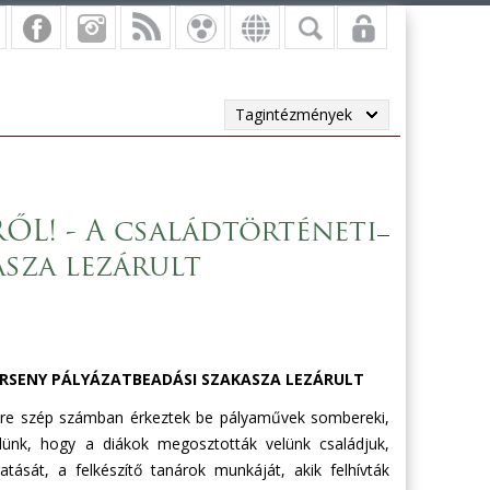
Tagintézmények
L! - A családtörténeti
asza lezárult
ERSENY PÁLYÁZATBEADÁSI SZAKASZA LEZÁRULT
ünkre szép számban érkeztek be pályaművek sombereki,
rülünk, hogy a diákok megosztották velünk családjuk,
tását, a felkészítő tanárok munkáját, akik felhívták