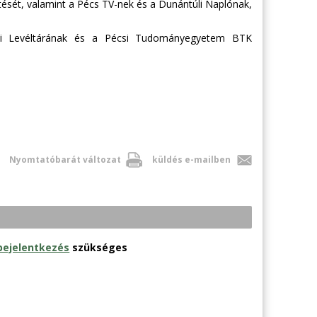
ítését, valamint a Pécs TV-nek és a Dunántúli Naplónak,
i Levéltárának és a Pécsi Tudományegyetem BTK
Nyomtatóbarát változat
küldés e-mailben
bejelentkezés
szükséges