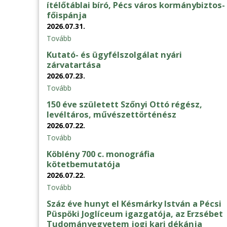
ítélőtáblai bíró, Pécs város kormánybiztos-
főispánja
2026.07.31.
Tovább
Kutató- és ügyfélszolgálat nyári
zárvatartása
2026.07.23.
Tovább
150 éve született Szőnyi Ottó régész,
levéltáros, művészettörténész
2026.07.22.
Tovább
Köblény 700 c. monográfia
kötetbemutatója
2026.07.22.
Tovább
Száz éve hunyt el Késmárky István a Pécsi
Püspöki Joglíceum igazgatója, az Erzsébet
Tudományegyetem jogi kari dékánja