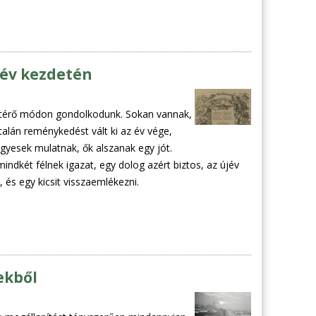
 év kezdetén
s eltérő módon gondolkodunk. Sokan vannak,
talán reménykedést vált ki az év vége,
egyesek mulatnak, ők alszanak egy jót.
indkét félnek igazat, egy dolog azért biztos, az újév
s egy kicsit visszaemlékezni.
ekből