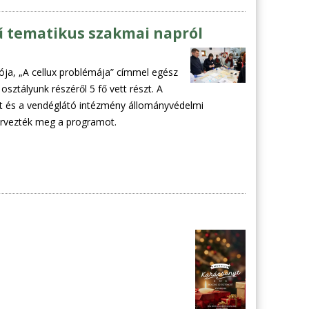
ű tematikus szakmai napról
ja, „A cellux problémája” címmel egész
sztályunk részéről 5 fő vett részt. A
lt és a vendéglátó intézmény állományvédelmi
zervezték meg a programot.