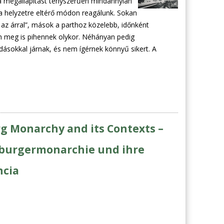
 a megállapítást tényszerűen mindannyian
a helyzetre eltérő módon reagálunk. Sokan
 az árral”, mások a parthoz közelebb, időnként
n meg is pihennek olykor. Néhányan pedig
ásokkal járnak, és nem ígérnek könnyű sikert. A
g Monarchy and its Contexts –
sburgermonarchie und ihre
cia