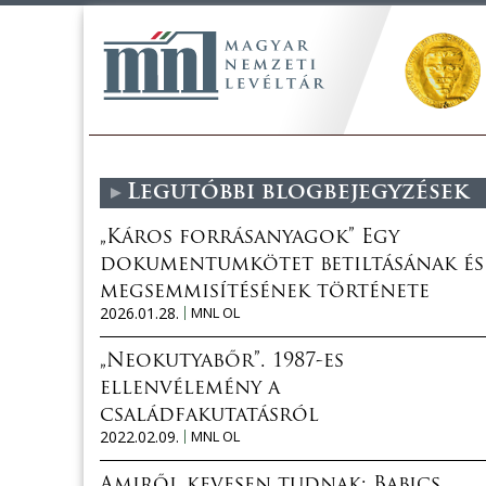
Legutóbbi blogbejegyzések
„Káros forrásanyagok” Egy
dokumentumkötet betiltásának és
megsemmisítésének története
2026.01.28.
MNL OL
„Neokutyabőr”. 1987-es
ellenvélemény a
családfakutatásról
2022.02.09.
MNL OL
Amiről kevesen tudnak: Babics