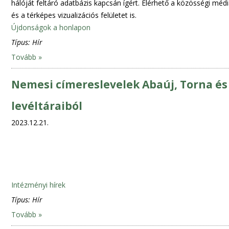
hálóját feltáró adatbázis kapcsán ígért. Elérhető a közösségi média
és a térképes vizualizációs felületet is.
Újdonságok a honlapon
Típus:
Hír
Tovább »
Nemesi címereslevelek Abaúj, Torna é
levéltáraiból
2023.12.21.
Intézményi hírek
Típus:
Hír
Tovább »