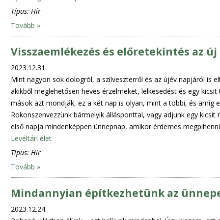
Típus:
Hír
Tovább »
Visszaemlékezés és előretekintés az új
2023.12.31.
Mint nagyon sok dologról, a szilveszterről és az újév napjáról i
akikből meglehetősen heves érzelmeket, lelkesedést és egy kicsit 
mások azt mondják, ez a két nap is olyan, mint a többi, és amíg 
Rokonszenvezzünk bármelyik állásponttal, vagy adjunk egy kicsit m
első napja mindenképpen ünnepnap, amikor érdemes megpihenni, é
Levéltári élet
Típus:
Hír
Tovább »
Mindannyian építkezhetünk az ünnep
2023.12.24.