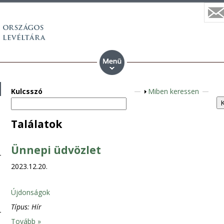
Kulcsszó
S
Miben keressen
h
o
Találatok
w
Ünnepi üdvözlet
2023.12.20.
Újdonságok
Típus:
Hír
Tovább »