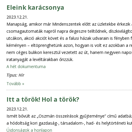
Eleink karácsonya
2023.12.21.
Manapság, amikor már Mindenszentek előtt az üzletekbe érkezik a
csomagautomaták napról napra degeszre telítődnek, díszkivilágítot
utcákon, akció akciót követ és a falusi házak udvarain is fényben
kéményen – eltöprenghetünk azon, hogyan is volt ez azokban a 
nem céges bulikon keresztül vezetett az út, hanem negyven napos
iratanyagát a levéltárakban őrizzük.
A hét dokumentuma
Típus:
Hír
Tovább »
Itt a török! Hol a török?
2023.12.21.
Ismét bővült az „Oszmán összeírások gyűjteménye” című adatbázi
a hódoltság kori gazdaság-, társadalom-, had- és helytörténeti k
Újdonságok a honlapon