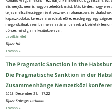
Rohanó világban élünk – ezt halljunk mindenhol. Úgy hiszem, ezt
elismerjük, nem is nagyon tehetünk mást. Más kérdés, hogy erre 
teljes mellszélességgel részt vesznek a rohanásban, és „haladnak
kapaszkodókat keresve araszolnak előre, esetleg egy-egy szigete
megpróbálnak szembe menni az árral, de ezek a kísérletek lemond
döntés mindig a mi kezünkben van.
Levéltári élet
Típus:
Hír
Tovább »
The Pragmatic Sanction in the Habsbur
Die Pragmatische Sanktion in der Hab
Zusammenhänge Nemzetközi konferen
2023. December 21. - 17:22
Típus:
Szöveges tartalom
Tovább »