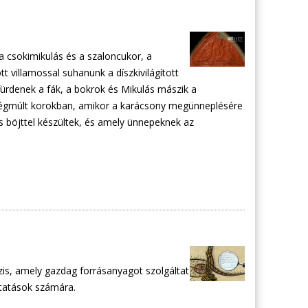
 csokimikulás és a szaloncukor, a
t villamossal suhanunk a díszkivilágított
 fürdenek a fák, a bokrok és Mikulás mászik a
régmúlt korokban, amikor a karácsony megünneplésére
 böjttel készültek, és amely ünnepeknek az
s, amely gazdag forrásanyagot szolgáltat
utatások számára.