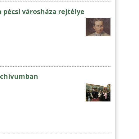
a pécsi városháza rejtélye
Archívumban