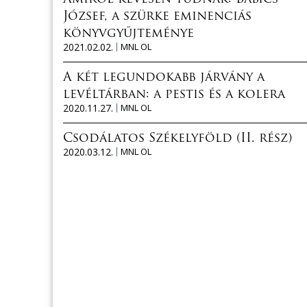
József, a szürke eminenciás
könyvgyűjteménye
2021.02.02.
MNL OL
A két legundokabb járvány a
levéltárban: a pestis és a kolera
2020.11.27.
MNL OL
Csodálatos Székelyföld (II. rész)
2020.03.12.
MNL OL