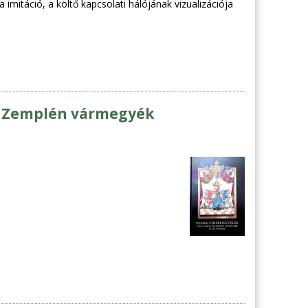
 imitáció, a költő kapcsolati hálójának vizualizációja
s Zemplén vármegyék