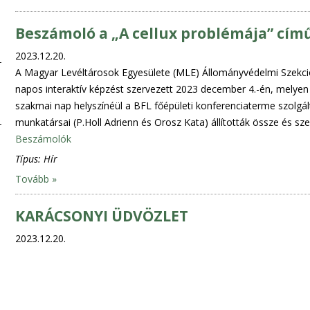
Beszámoló a „A cellux problémája” cím
2023.12.20.
A Magyar Levéltárosok Egyesülete (MLE) Állományvédelmi Szekció
napos interaktív képzést szervezett 2023 december 4.-én, melyen o
szakmai nap helyszínéül a BFL főépületi konferenciaterme szolgá
munkatársai (P.Holl Adrienn és Orosz Kata) állították össze és s
Beszámolók
Típus:
Hír
Tovább »
KARÁCSONYI ÜDVÖZLET
2023.12.20.