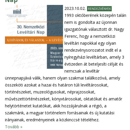
2023.10.02.
RENDEZVÉNYEK
1993 októberének közepén talán
nem is gondolta az újonnan
igazgatónak választott dr. Nagy
Ferenc, hogy a nemzetközi
levéltári napokkal egy olyan
rendezvénysorozatot indít el a
nyíregyházi levéltárban, amely 3
évtizeden át beteljesíti célját és
nemcsak a levéltár
ünnepnapjává válik, hanem olyan szakmai találkozóvá, amely
összeköti azokat a hazai és határon túli levéltárosokat,
történészeket, muzeológusokat, néprajzosokat,
művészettörténészeket, könyvtárosokat, oktatókat és amatőr
helytörténetet kutatókat, akik hozzájárulnak a régió, a
szakmánk, a magyar történelem forrásainak és új kutatási
irányainak, eredményeinek a közkinccsé tételéhez.
Tovább »