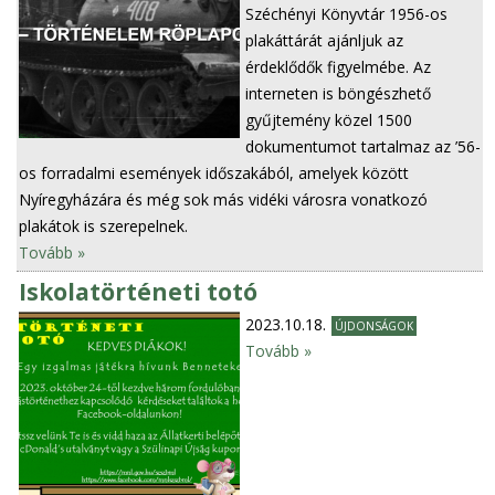
Széchényi Könyvtár 1956-os
plakáttárát ajánljuk az
érdeklődők figyelmébe. Az
interneten is böngészhető
gyűjtemény közel 1500
dokumentumot tartalmaz az ’56-
os forradalmi események időszakából, amelyek között
Nyíregyházára és még sok más vidéki városra vonatkozó
plakátok is szerepelnek.
Tovább »
Iskolatörténeti totó
2023.10.18.
ÚJDONSÁGOK
Tovább »