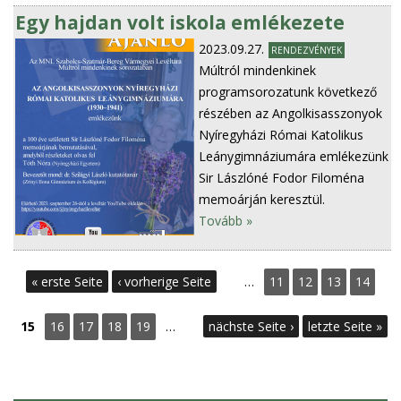
Egy hajdan volt iskola emlékezete
2023.09.27.
RENDEZVÉNYEK
Múltról mindenkinek
programsorozatunk következő
részében az Angolkisasszonyok
Nyíregyházi Római Katolikus
Leánygimnáziumára emlékezünk
Sir Lászlóné Fodor Filoména
memoárján keresztül.
Tovább »
S
« erste Seite
‹ vorherige Seite
…
11
12
13
14
e
15
16
17
18
19
…
nächste Seite ›
letzte Seite »
i
t