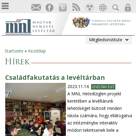
Mitgliedsinstitute
Startseite
»
Kezdőlap
Sie
Hírek
sind
Családfakutatás a levéltárban
hier
2023.11.14.
LEVÉLTÁRI ÉLET
A MNL Hetedíziglen projekt
keretében a levéltárunk
lehetőséget biztosít minden
iskola számára, hogy ellátogatva
az intézménybe interaktív
módon tekintsenek bele a