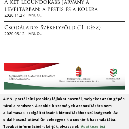
A két legundokabb járvány a
levéltárban: a pestis és a kolera
2020.11.27.
MNL OL
Csodálatos Székelyföld (II. rész)
2020.03.12.
MNL OL
A MNL portál süti (cookie) fájlokat használ, melyeket az Ön gépén
MNL Szabolcs-Szatmár-Bereg
tárol a rendszer. A cookie-k személyek azonosítására nem
Vármegyei Levéltára
alkalmasak, szolgáltatásaink biztosításához szükségesek. Az
oldal használatával Ön beleegyezik a cookie-k használatába.
Cím: 4400 Nyíregyháza, Széchenyi u. 4.
További információért kérjük, olvassa el:
Adatkezelési