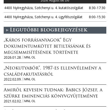
2026. August 06. Do
4400 Nyíregyháza, Széchenyi u. 4. kutatószolgálat
8:30-17:30
4400 Nyíregyháza, Széchenyi u. 4. ügyfélszolgálat
8:00-15:30
Legutóbbi blogbejegyzések
„Káros forrásanyagok” Egy
dokumentumkötet betiltásának és
megsemmisítésének története
2026.01.28.
MNL OL
„Neokutyabőr”. 1987-es ellenvélemény a
családfakutatásról
2022.02.09.
MNL OL
Amiről kevesen tudnak: Babics József, a
szürke eminenciás könyvgyűjteménye
2021.02.02.
MNL OL