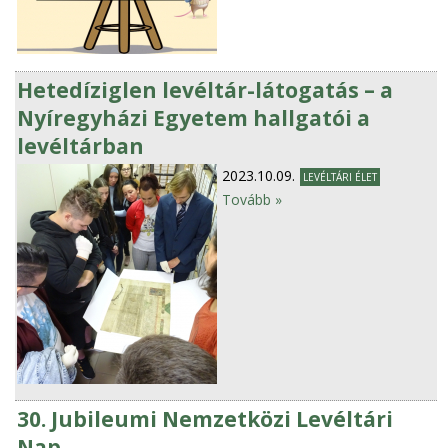
Hetedíziglen levéltár-látogatás – a
Nyíregyházi Egyetem hallgatói a
levéltárban
2023.10.09.
LEVÉLTÁRI ÉLET
Tovább »
30. Jubileumi Nemzetközi Levéltári
Nap