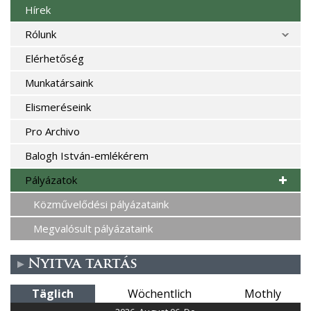
Hírek
e
Rólunk
n
Elérhetőség
Munkatársaink
Elismeréseink
Pro Archivo
Balogh István-emlékérem
Pályázatok
Közművelődési pályázataink
Megvalósult pályázataink
Nyitva tartás
Täglich
Wöchentlich
Mothly