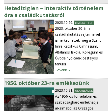
Hetedíziglen – interaktív történelem
óra a családkutatásról
2023.10.26.
LEVÉLTÁRI ÉLET
2023. október 20-án a
családfakutatás rejtelmeivel
ismerkedhettek meg a Szent
Imre Katolikus Gimnázium,
Általános Iskola, Kollégium és
Óvoda nyolcadik osztályos
tanulói.
Tovább »
1956. október 23-ra emlékezünk
2023.10.21.
ÚJDONSÁGOK
Az 1956-os forradalom és
szabadságharc emléknapja
alkalmából az Országos