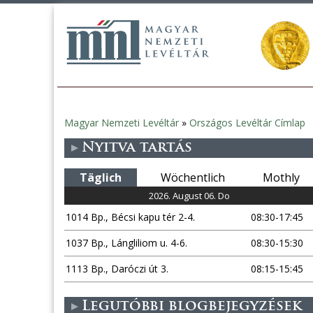
Magyar Nemzeti Levéltár
»
Országos Levéltár Címlap
Sie
Nyitva tartás
sind
Täglich
Wöchentlich
Mothly
hier
2026. August 06. Do
1014 Bp., Bécsi kapu tér 2-4.
08:30-17:45
1037 Bp., Lángliliom u. 4-6.
08:30-15:30
1113 Bp., Daróczi út 3.
08:15-15:45
Legutóbbi blogbejegyzések