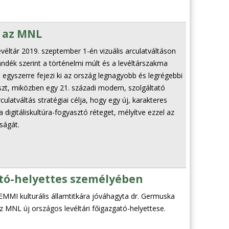
t az MNL
éltár 2019. szeptember 1-én vizuális arculatváltáson
szándék szerint a történelmi múlt és a levéltárszakma
ti: egyszerre fejezi ki az ország legnagyobb és legrégebbi
zt, miközben egy 21. századi modern, szolgáltató
ulatváltás stratégiai célja, hogy egy új, karakteres
 digitáliskultúra-fogyasztó réteget, mélyítve ezzel az
ságát.
gató-helyettes személyében
 EMMI kulturális államtitkára jóváhagyta dr. Germuska
 az MNL új országos levéltári főigazgató-helyettese.