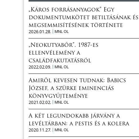
„Káros forrásanyagok” Egy
dokumentumkötet betiltásának és
megsemmisítésének története
2026.01.28.
MNL OL
„Neokutyabőr”. 1987-es
ellenvélemény a
családfakutatásról
2022.02.09.
MNL OL
Amiről kevesen tudnak: Babics
József, a szürke eminenciás
könyvgyűjteménye
2021.02.02.
MNL OL
A két legundokabb járvány a
levéltárban: a pestis és a kolera
2020.11.27.
MNL OL