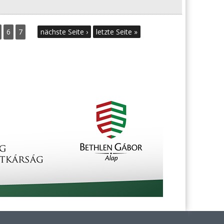
6
7
nächste Seite ›
letzte Seite »