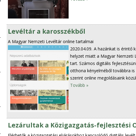
Levéltár a karosszékből
A Magyar Nemzeti Levéltár online tartalmai
2020.04.09.
A hazánkat is érintő 
helyzet miatt a Magyar Nemzeti Le
tart. Számos digitális fejleszté
otthona kényelméből továbbra is 
szerint online megoldásaink közül
Tovább »
Lezárultak a Közigazgatás-fejlesztési 
Elérhetők a közigazgatási eljárásokhoz kapcsolódó digitális levélt