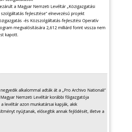
lezárult a Magyar Nemzeti Levéltár „Közigazgatási
 szolgáltatás fejlesztése” elnevezésű projekt
zigazgatás -és Közszolgáltatás-fejlesztési Operatív
gram megvalósítására 2,612 milliárd forint vissza nem
st kapott.
negyedik alkalommal adták át a „Pro Archivo Nationali”
 Magyar Nemzeti Levéltár korábbi főigazgatója
 a levéltár azon munkatársai kapják, akik
tményt nyújtanak, elősegítik annak fejlődését, illetve a