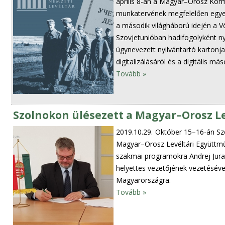
április 8-án a Magyar–Orosz Korm
munkatervének megfelelően egyez
a második világháború idején a Vö
Szovjetunióban hadifogolyként n
úgynevezett nyilvántartó kartonj
digitalizálásáról és a digitális m
Tovább »
Szolnokon ülésezett a Magyar–Orosz Le
2019.10.29.
Október 15–16-án Szo
Magyar–Orosz Levéltári Együttmű
szakmai programokra Andrej Juras
helyettes vezetőjének vezetésével
Magyarországra.
Tovább »