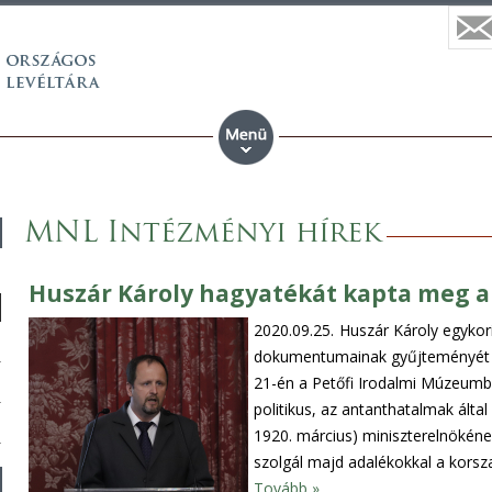
MNL Intézményi hírek
Huszár Károly hagyatékát kapta meg a
2020.09.25.
Huszár Károly egykori
dokumentumainak gyűjteményét ü
21-én a Petőfi Irodalmi Múzeumba
politikus, az antanthatalmak ált
1920. március) miniszterelnökéne
szolgál majd adalékokkal a korsz
Tovább »