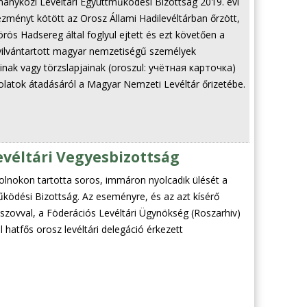
ányközi Levéltári Együttműködési Bizottság 2019. évi
ményt kötött az Orosz Állami Hadilevéltárban őrzött,
rös Hadsereg által foglyul ejtett és ezt követően a
yilvántartott magyar nemzetiségű személyek
ainak vagy törzslapjainak (oroszul: учётная карточка)
ásolatok átadásáról a Magyar Nemzeti Levéltár őrizetébe.
véltári Vegyesbizottság
lnokon tartotta soros, immáron nyolcadik ülését a
ködési Bizottság. Az eseményre, és az azt kísérő
zovval, a Föderációs Levéltári Ügynökség (Roszarhiv)
 hatfős orosz levéltári delegáció érkezett