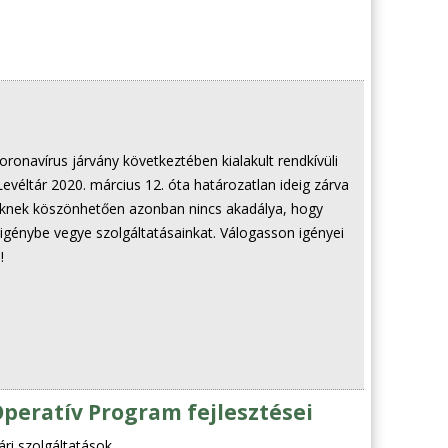
koronavírus járvány következtében kialakult rendkívüli
véltár 2020. március 12. óta határozatlan ideig zárva
sünknek köszönhetően azonban nincs akadálya, hogy
igénybe vegye szolgáltatásainkat. Válogasson igényei
!
Operatív Program fejlesztései
ári szolgáltatások