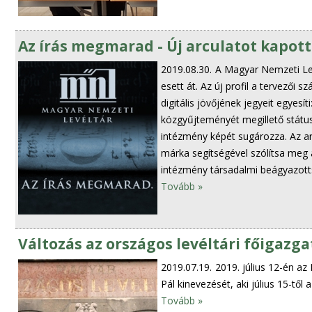
Az írás megmarad - Új arculatot kapot
2019.08.30.
A Magyar Nemzeti Lev
esett át. Az új profil a tervezői 
digitális jövőjének jegyeit egyesí
közgyűjteményét megillető státus
intézmény képét sugározza. Az arc
márka segítségével szólítsa meg a
intézmény társadalmi beágyazott
Tovább »
Változás az országos levéltári főigaz
2019.07.19.
2019. július 12-én az
Pál kinevezését, aki július 15-től
Tovább »