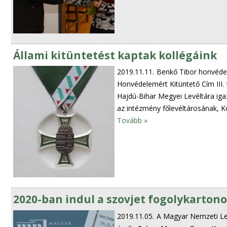
Állami kitüntetést kaptak kollégáink
2019.11.11.
Benkő Tibor honvédel
Honvédelemért Kitüntető Cím III
Hajdú-Bihar Megyei Levéltára iga
az intézmény főlevéltárosának, K
Tovább »
2020-ban indul a szovjet fogolykarton
2019.11.05.
A Magyar Nemzeti Lev