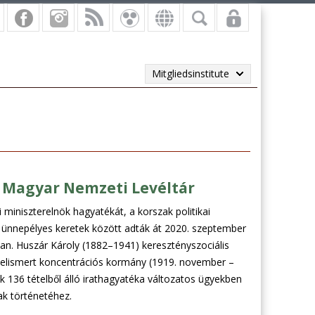
Mitgliedsinstitute
 Magyar Nemzeti Levéltár
 miniszterelnök hagyatékát, a korszak politikai
nnepélyes keretek között adták át 2020. szeptember
n. Huszár Károly (1882–1941) keresztényszociális
al elismert koncentrációs kormány (1919. november –
k 136 tételből álló irathagyatéka változatos ügyekben
ak történetéhez.