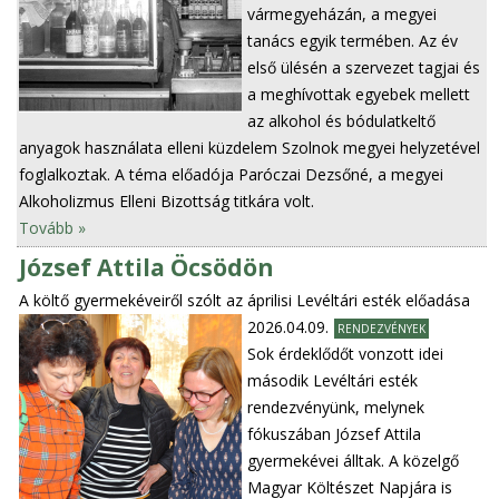
vármegyeházán, a megyei
tanács egyik termében. Az év
első ülésén a szervezet tagjai és
a meghívottak egyebek mellett
az alkohol és bódulatkeltő
anyagok használata elleni küzdelem Szolnok megyei helyzetével
foglalkoztak. A téma előadója Paróczai Dezsőné, a megyei
Alkoholizmus Elleni Bizottság titkára volt.
Tovább »
József Attila Öcsödön
A költő gyermekéveiről szólt az áprilisi Levéltári esték előadása
2026.04.09.
RENDEZVÉNYEK
Sok érdeklődőt vonzott idei
második Levéltári esték
rendezvényünk, melynek
fókuszában József Attila
gyermekévei álltak. A közelgő
Magyar Költészet Napjára is