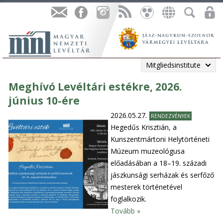
Mitgliedsinstitute
Meghívó Levéltári estékre, 2026.
június 10-ére
2026.05.27.
RENDEZVÉNYEK
Hegedűs Krisztián, a
Kunszentmártoni Helytörténeti
Múzeum muzeológusa
előadásában a 18–19. századi
jászkunsági serházak és serfőző
mesterek történetével
foglalkozik.
Tovább »