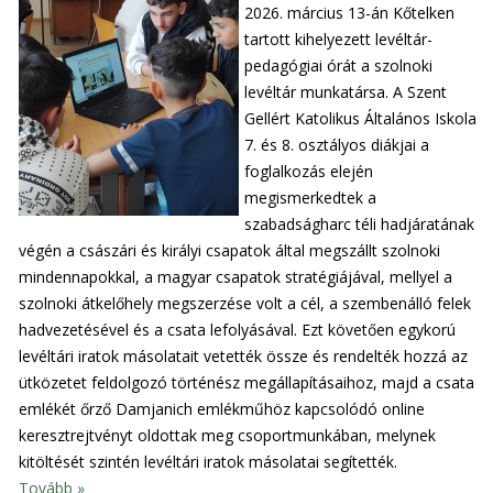
2026. március 13-án Kőtelken
tartott kihelyezett levéltár-
pedagógiai órát a szolnoki
levéltár munkatársa. A Szent
Gellért Katolikus Általános Iskola
7. és 8. osztályos diákjai a
foglalkozás elején
megismerkedtek a
szabadságharc téli hadjáratának
végén a császári és királyi csapatok által megszállt szolnoki
mindennapokkal, a magyar csapatok stratégiájával, mellyel a
szolnoki átkelőhely megszerzése volt a cél, a szembenálló felek
hadvezetésével és a csata lefolyásával. Ezt követően egykorú
levéltári iratok másolatait vetették össze és rendelték hozzá az
ütközetet feldolgozó történész megállapításaihoz, majd a csata
emlékét őrző Damjanich emlékműhöz kapcsolódó online
keresztrejtvényt oldottak meg csoportmunkában, melynek
kitöltését szintén levéltári iratok másolatai segítették.
Tovább »