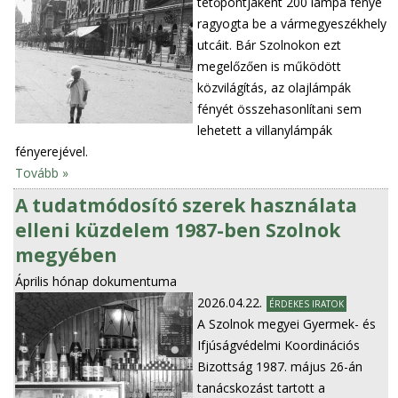
tetőpontjaként 200 lámpa fénye
ragyogta be a vármegyeszékhely
utcáit. Bár Szolnokon ezt
megelőzően is működött
közvilágítás, az olajlámpák
fényét összehasonlítani sem
lehetett a villanylámpák
fényerejével.
Tovább »
A tudatmódosító szerek használata
elleni küzdelem 1987-ben Szolnok
megyében
Április hónap dokumentuma
2026.04.22.
ÉRDEKES IRATOK
A Szolnok megyei Gyermek- és
Ifjúságvédelmi Koordinációs
Bizottság 1987. május 26-án
tanácskozást tartott a