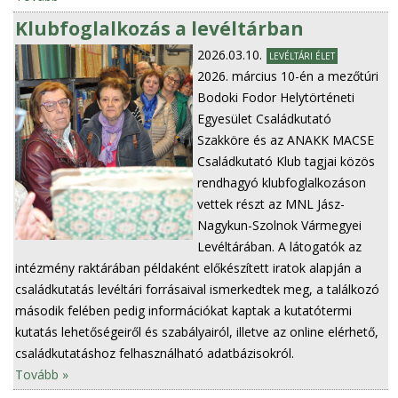
Klubfoglalkozás a levéltárban
2026.03.10.
LEVÉLTÁRI ÉLET
2026. március 10-én a mezőtúri
Bodoki Fodor Helytörténeti
Egyesület Családkutató
Szakköre és az ANAKK MACSE
Családkutató Klub tagjai közös
rendhagyó klubfoglalkozáson
vettek részt az MNL Jász-
Nagykun-Szolnok Vármegyei
Levéltárában. A látogatók az
intézmény raktárában példaként előkészített iratok alapján a
családkutatás levéltári forrásaival ismerkedtek meg, a találkozó
második felében pedig információkat kaptak a kutatótermi
kutatás lehetőségeiről és szabályairól, illetve az online elérhető,
családkutatáshoz felhasználható adatbázisokról.
Tovább »