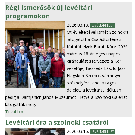
Régi ismerősök új levéltári
programokon
2026.03.18.
LEVÉLTÁRI ÉLET
Öt év elteltével ismét Szolnokra
látogatott a Családtörténeti
Kutatóhelyek Baráti Köre. 2026.
március 18-án egész napos
kirándulást szervezett a Kör
vezetője, Beszeda László Jász-
Nagykun-Szolnok vármegye
székhelyére, ahol a tagok
délelőtt a levéltárat, délután
pedig a Damjanich János Múzeumot, illetve a Szolnoki Galériát
látogatták meg.
Tovább »
Levéltári óra a szolnoki csatáról
2026.03.16.
LEVÉLTÁRI ÉLET