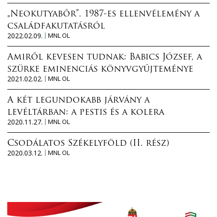
„Neokutyabőr”. 1987-es ellenvélemény a
családfakutatásról
2022.02.09.
MNL OL
Amiről kevesen tudnak: Babics József, a
szürke eminenciás könyvgyűjteménye
2021.02.02.
MNL OL
A két legundokabb járvány a
levéltárban: a pestis és a kolera
2020.11.27.
MNL OL
Csodálatos Székelyföld (II. rész)
2020.03.12.
MNL OL