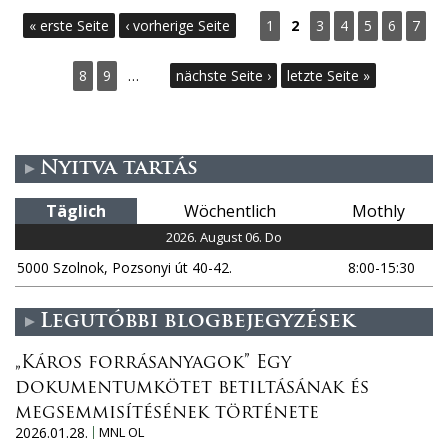
S
« erste Seite
‹ vorherige Seite
1
2
3
4
5
6
7
e
8
9
…
nächste Seite ›
letzte Seite »
i
t
Nyitva tartás
e
Täglich
Wöchentlich
Mothly
n
2026. August 06. Do
5000 Szolnok, Pozsonyi út 40-42.
8:00-15:30
Legutóbbi blogbejegyzések
„Káros forrásanyagok” Egy
dokumentumkötet betiltásának és
megsemmisítésének története
2026.01.28.
MNL OL