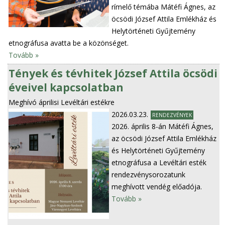
rímelő témába Mátéfi Ágnes, az
öcsödi József Attila Emlékház és
Helytörténeti Gyűjtemény
etnográfusa avatta be a közönséget.
Tovább »
Tények és tévhitek József Attila öcsödi
éveivel kapcsolatban
Meghívó áprilisi Levéltári estékre
2026.03.23.
RENDEZVÉNYEK
2026. április 8-án Mátéfi Ágnes,
az öcsödi József Attila Emlékház
és Helytörténeti Gyűjtemény
etnográfusa a Levéltári esték
rendezvénysorozatunk
meghívott vendég előadója.
Tovább »