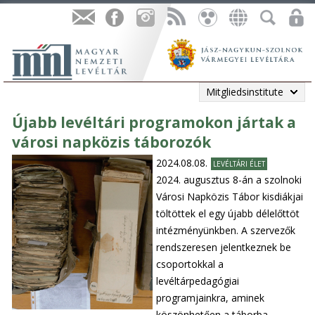
Mitgliedsinstitute
Újabb levéltári programokon jártak a
városi napközis táborozók
2024.08.08.
LEVÉLTÁRI ÉLET
2024. augusztus 8-án a szolnoki
Városi Napközis Tábor kisdiákjai
töltöttek el egy újabb délelőttöt
intézményünkben. A szervezők
rendszeresen jelentkeznek be
csoportokkal a
levéltárpedagógiai
programjainkra, aminek
köszönhetően a táborba