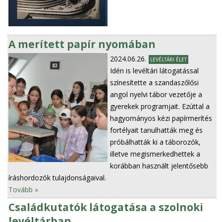
A merített papír nyomában
2024.06.26.
LEVÉLTÁRI ÉLET
Idén is levéltári látogatással
színesítette a szandaszőlősi
angol nyelvi tábor vezetője a
gyerekek programjait. Ezúttal a
hagyományos kézi papírmerítés
fortélyait tanulhatták meg és
próbálhatták ki a táborozók,
illetve megismerkedhettek a
korábban használt jelentősebb
íráshordozók tulajdonságaival.
Tovább »
Családkutatók látogatása a szolnoki
levéltárban