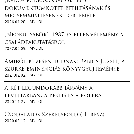
„Káros forrásanyagok” Egy
dokumentumkötet betiltásának és
megsemmisítésének története
2026.01.28.
MNL OL
„Neokutyabőr”. 1987-es ellenvélemény a
családfakutatásról
2022.02.09.
MNL OL
Amiről kevesen tudnak: Babics József, a
szürke eminenciás könyvgyűjteménye
2021.02.02.
MNL OL
A két legundokabb járvány a
levéltárban: a pestis és a kolera
2020.11.27.
MNL OL
Csodálatos Székelyföld (II. rész)
2020.03.12.
MNL OL