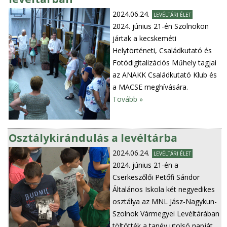
2024.06.24.
LEVÉLTÁRI ÉLET
2024. június 21-én Szolnokon
jártak a kecskeméti
Helytörténeti, Családkutató és
Fotódigitalizációs Műhely tagjai
az ANAKK Családkutató Klub és
a MACSE meghívására.
Tovább »
Osztálykirándulás a levéltárba
2024.06.24.
LEVÉLTÁRI ÉLET
2024. június 21-én a
Cserkeszőlői Petőfi Sándor
Általános Iskola két negyedikes
osztálya az MNL Jász-Nagykun-
Szolnok Vármegyei Levéltárában
töltötték a tanév utolsó napját.