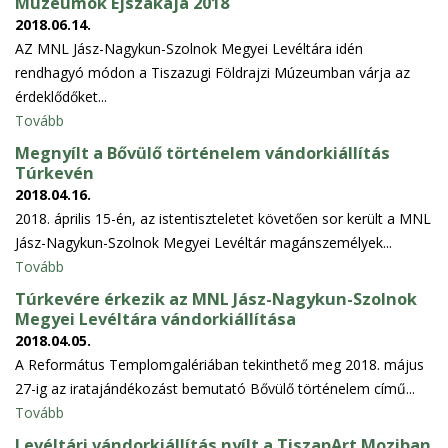
Múzeumok Éjszakája 2018
2018.06.14.
AZ MNL Jász-Nagykun-Szolnok Megyei Levéltára idén
rendhagyó módon a Tiszazugi Földrajzi Múzeumban várja az
érdeklődőket...
Tovább
Megnyílt a Bővülő történelem vándorkiállítás
Túrkevén
2018.04.16.
2018. április 15-én, az istentiszteletet követően sor került a MNL
Jász-Nagykun-Szolnok Megyei Levéltár magánszemélyek...
Tovább
Túrkevére érkezik az MNL Jász-Nagykun-Szolnok
Megyei Levéltára vándorkiállítása
2018.04.05.
A Református Templomgalériában tekinthető meg 2018. május
27-ig az iratajándékozást bemutató Bővülő történelem című...
Tovább
Levéltári vándorkiállítás nyílt a TiszapArt Moziban