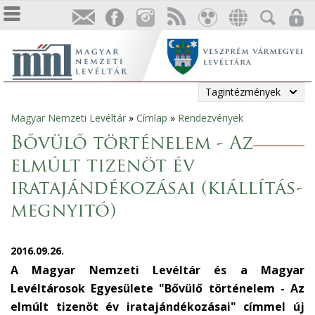
Tagintézmények
Magyar Nemzeti Levéltár
»
Címlap
»
Rendezvények
Jelenlegi
Bővülő történelem - Az
hely
elmúlt tizenöt év
iratajándékozásai (kiállítás-
megnyitó)
2016.09.26.
A Magyar Nemzeti Levéltár és a Magyar
Levéltárosok Egyesülete "Bővülő történelem - Az
elmúlt tizenöt év iratajándékozásai" címmel új