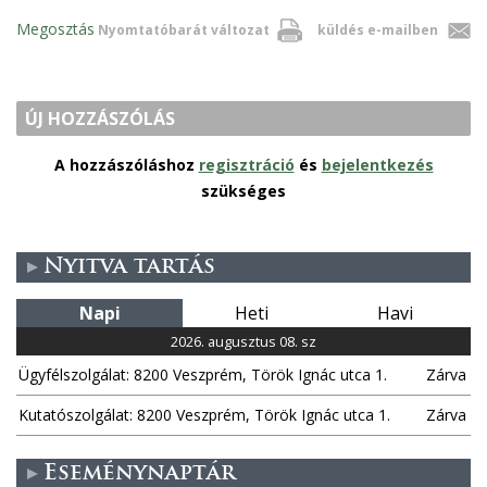
Megosztás
Nyomtatóbarát változat
küldés e-mailben
ÚJ HOZZÁSZÓLÁS
A hozzászóláshoz
regisztráció
és
bejelentkezés
szükséges
Nyitva tartás
Napi
Heti
Havi
2026. augusztus 08. sz
Ügyfélszolgálat: 8200 Veszprém, Török Ignác utca 1.
Zárva
Kutatószolgálat: 8200 Veszprém, Török Ignác utca 1.
Zárva
Eseménynaptár