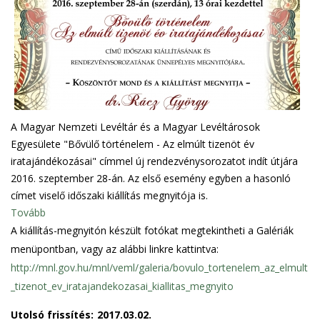
A Magyar Nemzeti Levéltár és a Magyar Levéltárosok
Egyesülete "Bővülő történelem - Az elmúlt tizenöt év
iratajándékozásai" címmel új rendezvénysorozatot indít útjára
2016. szeptember 28-án. Az első esemény egyben a hasonló
címet viselő időszaki kiállítás megnyitója is.
Tovább
A kiállítás-megnyitón készült fotókat megtekintheti a Galériák
menüpontban, vagy az alábbi linkre kattintva:
http://mnl.gov.hu/mnl/veml/galeria/bovulo_tortenelem_az_elmult
_tizenot_ev_iratajandekozasai_kiallitas_megnyito
Utolsó frissítés:
2017.03.02.