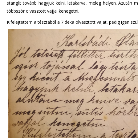
stanglit tovább hagyjuk kelni, letakarva, meleg helyen. Azután 
többször olvasztott vajjal kenegetni.
Kifelejtettem a tésztából a 7 deka olvasztott vajat, pedig igen sz