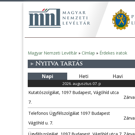
Magyar Nemzeti Levéltár
»
Címlap
»
Érdekes iratok
Jelenlegi
Nyitva tartás
hely
Napi
Heti
Havi
2026. augusztus 07. p
Kutatószolgálat, 1097 Budapest, Vágóhíd utca
Zárva
7.
Telefonos Ügyfélszolgálat 1097 Budapest
Zárva
Vágóhíd u. 7.
Ügyfélszolgálat, 1097 Budapest, Vágóhíd utca 7.
Zárva