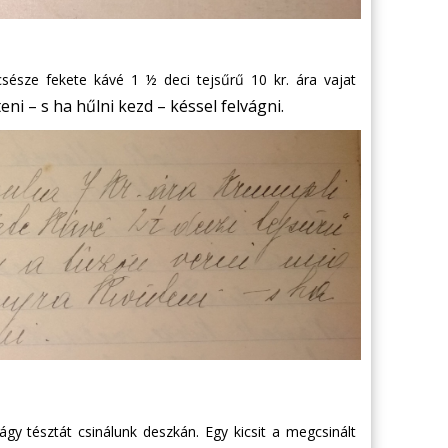
csésze fekete kávé 1 ½ deci tejsűrű 10 kr. ára vajat
ni – s ha hűlni kezd – késsel felvágni.
 lágy tésztát csinálunk deszkán. Egy kicsit a megcsinált