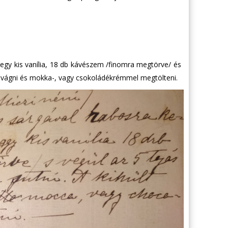
 egy kis vanília, 18 db kávészem /finomra megtörve/ és
ettévágni és mokka-, vagy csokoládékrémmel megtölteni.