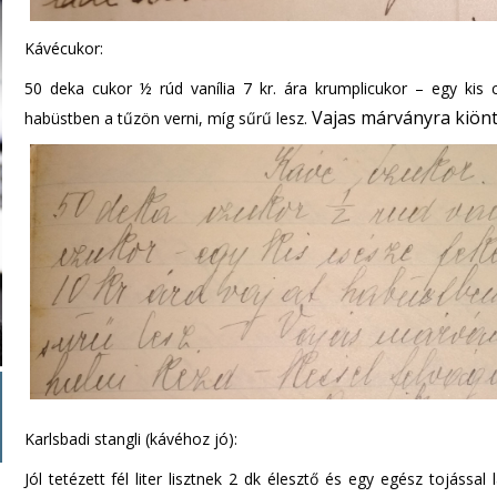
Kávécukor:
50 deka cukor ½ rúd vanília 7 kr. ára krumplicukor – egy kis 
Vajas márványra kiönte
habüstben a tűzön verni, míg sűrű lesz.
Karlsbadi stangli (kávéhoz jó):
Jól tetézett fél liter lisztnek 2 dk élesztő és egy egész tojással