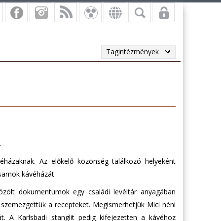
Tagintézmények
.
éházaknak. Az előkelő közönség találkozó helyeként
sarnok kávéházát.
közölt dokumentumok egy családi levéltár anyagában
l szemezgettük a recepteket. Megismerhetjük Mici néni
át. A Karlsbadi stanglit pedig kifejezetten a kávéhoz