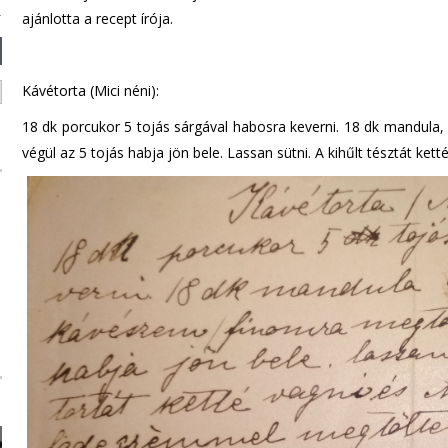
ajánlotta a recept írója.
Kávétorta (Mici néni):
18 dk porcukor 5 tojás sárgával habosra keverni. 18 dk mandula,
végül az 5 tojás habja jön bele. Lassan sütni. A kihűlt tésztát k