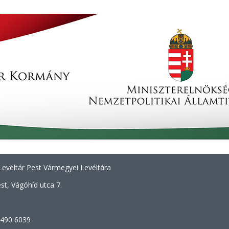
evéltár Pest Vármegyei Levéltára
t, Vágóhíd utca 7.
 490 6039