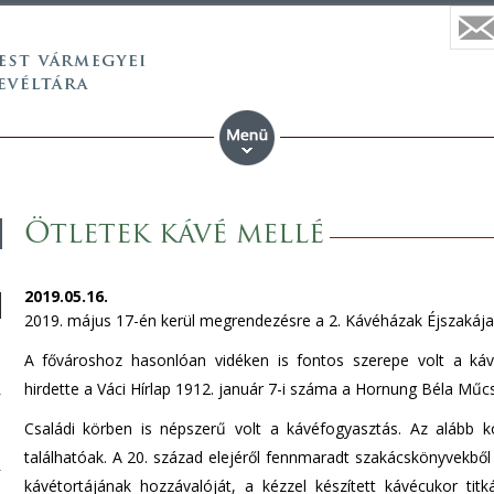
Ötletek kávé mellé
2019.05.16.
2019. május 17-én kerül megrendezésre a 2. Kávéházak Éjszakája
A fővároshoz hasonlóan vidéken is fontos szerepe volt a káv
hirdette a Váci Hírlap 1912. január 7-i száma a Hornung Béla Műc
Családi körben is népszerű volt a kávéfogyasztás. Az alább 
találhatóak. A 20. század elejéről fennmaradt szakácskönyvekbő
kávétortájának hozzávalóját, a kézzel készített kávécukor titk