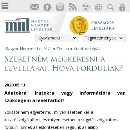
Gyorsmenü
Tagintézmények
Magyar Nemzeti Levéltár
»
Címlap
»
Kutatószolgálat
Jelenlegi
Szeretném megkeresni a
hely
levéltárat. Hova forduljak?
2020.05.13.
Adatokra, iratokra vagy információra van
szükségem a levéltárból?
Sokszor nem egyértelmű, milyen esetben kell a
kutatószolgálathoz, és milyen esetben az ügyfélszolgálathoz
fordulni. Ennek az eldöntésében segítünk az alábbi