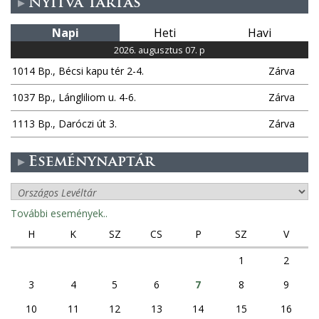
Nyitva tartás
Napi
Heti
Havi
2026. augusztus 07. p
1014 Bp., Bécsi kapu tér 2-4.
Zárva
1037 Bp., Lángliliom u. 4-6.
Zárva
1113 Bp., Daróczi út 3.
Zárva
Eseménynaptár
További események..
H
K
SZ
CS
P
SZ
V
1
2
3
4
5
6
7
8
9
10
11
12
13
14
15
16