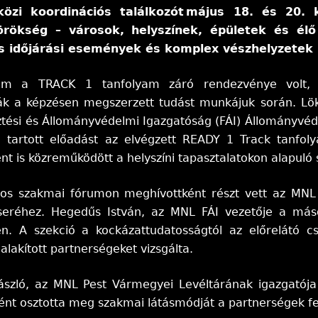
özi koordinációs találkozót május 18. és 20.
 örökség – városok, helyszínek, épületek és é
s időjárási események és komplex vészhelyzetek 
um a TRACK 1 tanfolyam záró rendezvénye volt, 
ták a képzésen megszerzett tudást munkájuk során. Lök
sztési és Állományvédelmi Igazgatóság (FÁI) Állományv
 tartott előadást az elvégzett READY 1 Track tanfo
t is közreműködött a helyszíni tapasztalatokon alapuló 
s szakmai fórumon meghívottként részt vett az MNL t
cseréhez. Hegedűs István, az MNL FÁI vezetője a más
en. A szekció a kockázattudatosságtól az előrelátó 
alakított partnerségeket vizsgálta.
szló, az MNL Pest Vármegyei Levéltárának igazgatója
ént osztotta meg szakmai látásmódját a partnerségek f