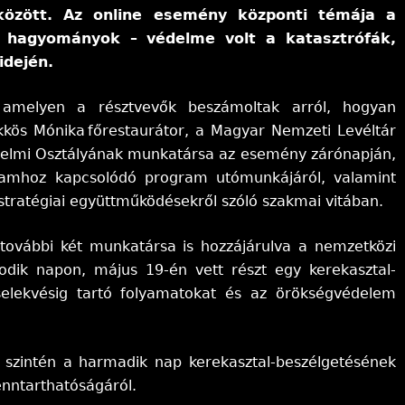
 között. Az online esemény központi témája a
lő hagyományok – védelme volt a katasztrófák,
idején.
amelyen a résztvevők beszámoltak arról, hogyan
kös Mónika főrestaurátor, a Magyar Nemzeti Levéltár
édelmi Osztályának munkatársa az esemény zárónapján,
lyamhoz kapcsolódó program utómunkájáról, valamint
stratégiai együttműködésekről szóló szakmai vitában.
ovábbi két munkatársa is hozzájárulva a nemzetközi
odik napon, május 19-én vett részt egy kerekasztal-
cselekvésig tartó folyamatokat és az örökségvédelem
 szintén a harmadik nap kerekasztal-beszélgetésének
enntarthatóságáról.