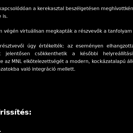
apcsolódóan a kerekasztal beszélgetésen meghívottként
 is.
 végén virtuálisan megkapták a részvevők a tanfolyam e
észtvevői úgy értékelték: az eseményen elhangzottak
k jelentősen csökkenthetik a későbbi helyreállít
e az MNL elkötelezettségét a modern, kockázatalapú ál
zatokba való integráció mellett.
rissítés:
.