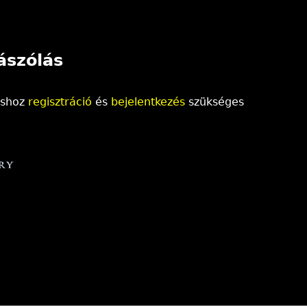
ászólás
áshoz
regisztráció
és
bejelentkezés
szükséges