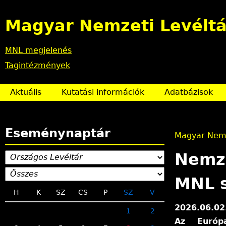
Magyar Nemzeti Levéltá
MNL megjelenés
Tagintézmények
Aktuális
Kutatási információk
Adatbázisok
Eseménynaptár
Magyar Nemz
J
Nemze
e
MNL 
H
K
SZ
CS
P
SZ
V
l
2026.06.02
1
2
e
Az Európ