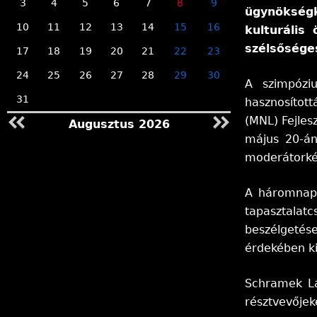
3
4
5
6
7
8
9
ügynökségk
n
10
11
12
13
14
15
16
kulturális
szélsősége
17
18
19
20
21
22
23
l
24
25
26
27
28
29
30
A szimpózi
e
31
hasznosítot
(MNL) Fejle
Augusztus 2026
g
május 20-án
moderátorkén
i
A háromnapo
h
tapasztalat
e
beszélgetés
érdekében ki
l
Schramek Lá
y
résztvevőjek