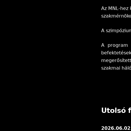
Az MNL-hez k
szakmérnöke
A szimpózium
A program r
befektetése
megerősített
szakmai háló
Utolsó f
2026.06.02