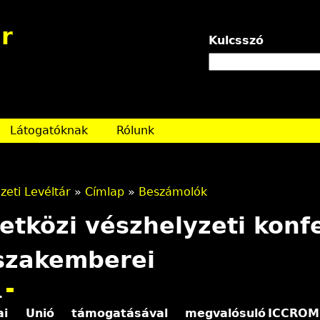
Jump to navigation
r
Kulcsszó
Látogatóknak
Rólunk
eti Levéltár
»
Címlap
»
Beszámolók
tközi vészhelyzeti konfe
szakemberei
.
ai Unió támogatásával megvalósuló ICCRO