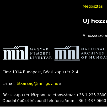
Megosztás
Új hozz
A hozzászól
Cím: 1014 Budapest, Bécsi kapu tér 2–4.
E-mail:
titkarsag@mnl.gov.hu
(link
sends
Bécsi kapu tér központi telefonszáma: +36 1 225 2800
e-
Óbudai épület központi telefonszáma: +36 1 437 0660
mail)