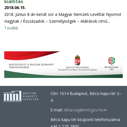
kiállítás
2018.06.15.
2018. június 8-án került sor a Magyar Nemzeti Levéltár Nyomot
Hagytak / Évszázadok – Személyiségek – Aláírások című...
Tovább
Cím: 1014 Budapest, Bécsi kapu tér 2–
4.
E-mail:
titkarsag@mnl.gov.hu
(link
sends
Bécsi kapu tér központi telefonszáma:
e-
+36 1 225 2800