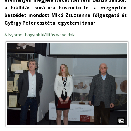
eseményen megjelenteket Németh László Sándor,
a kiállítás kurátora köszöntötte, a megnyitón
beszédet mondott Mikó Zsuzsanna főigazgató és
György Péter esztéta, egyetemi tanár.
A Nyomot hagytak kiállítás weboldala