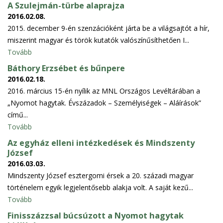
A Szulejmán-türbe alaprajza
2016.02.08.
2015. december 9-én szenzációként járta be a világsajtót a hír,
miszerint magyar és török kutatók valószínűsíthetően I...
Tovább
Báthory Erzsébet és bűnpere
2016.02.18.
2016. március 15-én nyílik az MNL Országos Levéltárában a
„Nyomot hagytak. Évszázadok – Személyiségek – Aláírások”
című...
Tovább
Az egyház elleni intézkedések és Mindszenty
József
2016.03.03.
Mindszenty József esztergomi érsek a 20. századi magyar
történelem egyik legjelentősebb alakja volt. A saját kezű...
Tovább
Finisszázzsal búcsúzott a Nyomot hagytak