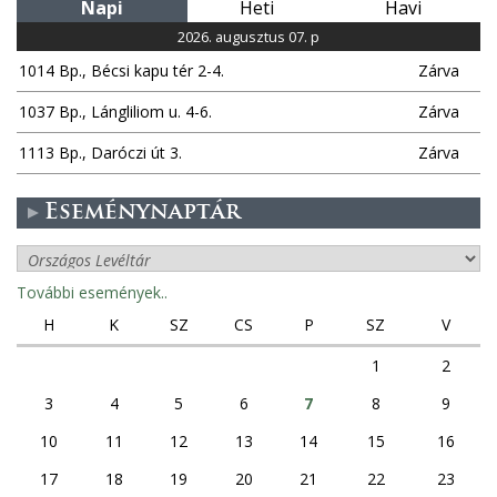
Napi
Heti
Havi
2026. augusztus 07. p
1014 Bp., Bécsi kapu tér 2-4.
Zárva
1037 Bp., Lángliliom u. 4-6.
Zárva
1113 Bp., Daróczi út 3.
Zárva
Eseménynaptár
További események..
H
K
SZ
CS
P
SZ
V
1
2
3
4
5
6
7
8
9
10
11
12
13
14
15
16
17
18
19
20
21
22
23