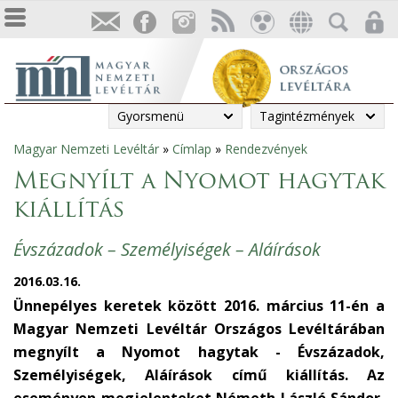
Gyorsmenü
Tagintézmények
Magyar Nemzeti Levéltár
»
Címlap
»
Rendezvények
Jelenlegi
Megnyílt a Nyomot hagytak
hely
kiállítás
Évszázadok – Személyiségek – Aláírások
2016.03.16.
Ünnepélyes keretek között 2016. március 11-én a
Magyar Nemzeti Levéltár Országos Levéltárában
megnyílt a Nyomot hagytak - Évszázadok,
Személyiségek, Aláírások című kiállítás. Az