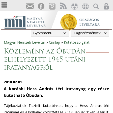
Gyorsmenü
Tagintézmények
Magyar Nemzeti Levéltár
»
Címlap
»
Kutatószolgálat
Jelenlegi
Közlemény az Óbudán
hely
elhelyezett 1945 utáni
iratanyagról
2018.02.01.
A korábbi Hess András téri iratanyag egy része
kutatható Óbudán.
Tájékoztatjuk Tisztelt Kutatóinkat, hogy a Hess András téri
iratanyag és a kollégák költöztetése 2018. január 31-én lezárult.