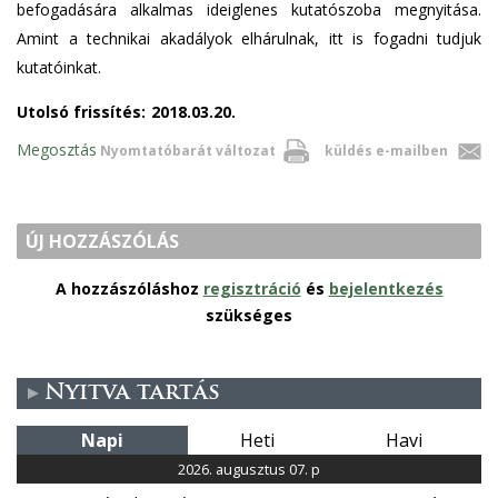
befogadására alkalmas ideiglenes kutatószoba megnyitása.
n
d
e
n
Amint a technikai akadályok elhárulnak, itt is fogadni tudjuk
d
s
-
d
kutatóinkat.
s
e
m
s
e
-
a
e
Utolsó frissítés:
2018.03.20.
-
m
i
-
Megosztás
Nyomtatóbarát változat
küldés e-mailben
m
a
l
m
a
i
)
a
i
l
i
ÚJ HOZZÁSZÓLÁS
l
)
l
)
)
A hozzászóláshoz
regisztráció
és
bejelentkezés
szükséges
Nyitva tartás
Napi
Heti
Havi
2026. augusztus 07. p