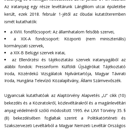
Az iratanyag egy része levéltárunk Lángliliom utcai épületébe
került, ezek 2018. február 1-jétől az óbudai kutatóteremben
ismét kutathatók:
a XVIII. fondfőcsoport: Az államhatalom felsőbb szervei,
a XIX-A fondcsoport: Központi (nem miniszteriális)
kormányzati szervek,
a XIX-B Belügyi szervek iratai,
az Ellenőrzési és tájékoztatási szervek iratanyagából az
alábbi fondok: Pressinform Külföldi Újságírókat Tájékoztató
Iroda, Közérdekű Vizsgálatok Nyilvántartója, Magyar Távirati
Iroda, Hungária Televízió Közalapítvány, Állami Számvevőszék.
Ugyancsak kutathatóak az Alaptörvény Alapvetés „U” cikk (10)
bekezdés és a Köziratokról, közlevéltárakról és a magánlevéltári
anyag védelméről szóló módosított 1995. évi LXVI Törvény 35. §
(8) bekezdésében foglaltak szerint a Politikatörténeti és
Szakszervezeti Levéltárból a Magyar Nemzeti Levéltár Országos