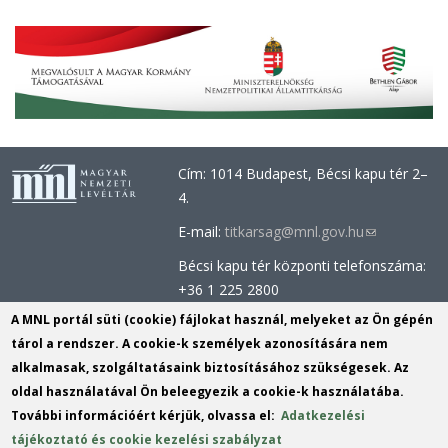
Cím: 1014 Budapest, Bécsi kapu tér 2–
4.
E-mail:
titkarsag@mnl.gov.hu
(link
sends
Bécsi kapu tér központi telefonszáma:
e-
+36 1 225 2800
mail)
Óbudai épület központi telefonszáma:
A MNL portál süti (cookie) fájlokat használ, melyeket az Ön gépén
+36 1 437 0660
tárol a rendszer. A cookie-k személyek azonosítására nem
alkalmasak, szolgáltatásaink biztosításához szükségesek. Az
Információs Iroda (Kutatószolgálat):
oldal használatával Ön beleegyezik a cookie-k használatába.
info@mnl.gov.hu
(link
További információért kérjük, olvassa el:
Adatkezelési
Tel.: +36 1 225 2843, +36 1 225 2844
sends
tájékoztató és cookie kezelési szabályzat
Postacím: 1014 Budapest, Bécsi kapu
e-