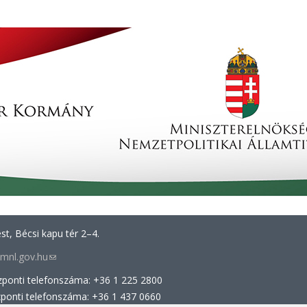
t, Bécsi kapu tér 2–4.
@mnl.gov.hu
(link
sends
zponti telefonszáma: +36 1 225 2800
e-
zponti telefonszáma: +36 1 437 0660
mail)