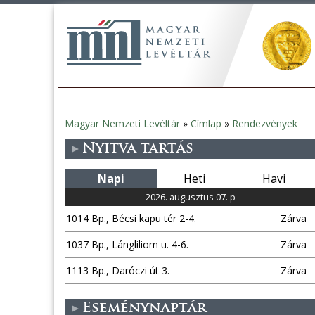
Magyar Nemzeti Levéltár
»
Címlap
»
Rendezvények
Jelenlegi
Nyitva tartás
hely
Napi
Heti
Havi
2026. augusztus 07. p
1014 Bp., Bécsi kapu tér 2-4.
Zárva
1037 Bp., Lángliliom u. 4-6.
Zárva
1113 Bp., Daróczi út 3.
Zárva
Eseménynaptár