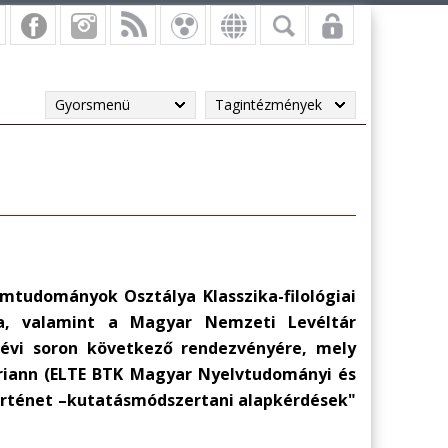
Gyorsmenü
Tagintézmények
tudományok Osztálya Klasszika-filológiai
ga, valamint a Magyar Nemzeti Levéltár
 évi soron következő rendezvényére, mely
ariann (ELTE BTK Magyar Nyelvtudományi és
örténet –kutatásmódszertani alapkérdések"