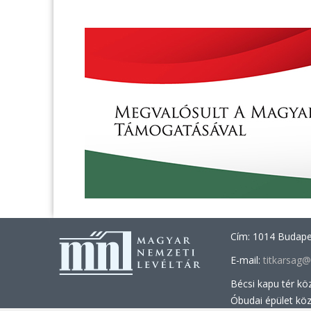
Cím: 1014 Budapes
E-mail:
titkarsag
Bécsi kapu tér kö
Óbudai épület kö