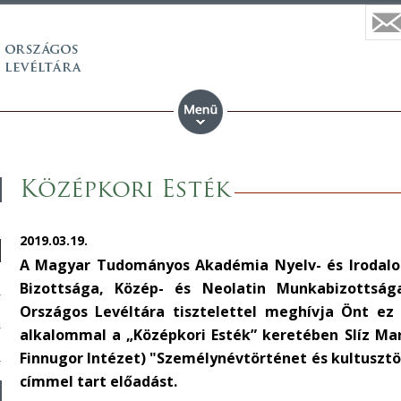
Középkori Esték
2019.03.19.
A Magyar Tudományos Akadémia Nyelv- és Irodalom
Bizottsága, Közép- és Neolatin Munkabizottsá
Országos Levéltára tisztelettel meghívja Önt ez
alkalommal a „Középkori Esték” keretében Slíz M
Finnugor Intézet) "Személynévtörténet és kultuszt
címmel tart előadást.