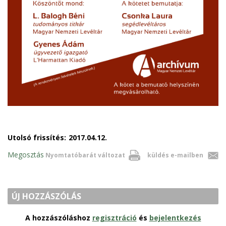
Utolsó frissítés:
2017.04.12.
Megosztás
Nyomtatóbarát változat
küldés e-mailben
ÚJ HOZZÁSZÓLÁS
A hozzászóláshoz
regisztráció
és
bejelentkezés