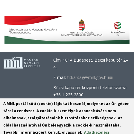
Cím: 1014 Budapest, Bécsi kapu tér 2–
4.
E-mail:
titkarsag@mnl.gov.hu
(link
sends
Bécsi kapu tér központi telefonszáma:
e-
+36 1 225 2800
mail)
Óbudai épület központi telefonszáma:
A MNL portál süti (cookie) fájlokat használ, melyeket az Ön gépén
+36 1 437 0660
tárol a rendszer. A cookie-k személyek azonosítására nem
alkalmasak, szolgáltatásaink biztosításához szükségesek. Az
Információs Iroda (Kutatószolgálat):
oldal használatával Ön beleegyezik a cookie-k használatába.
info@mnl.gov.hu
(link
További információért kérjük, olvassa el:
Adatkezelési
Tel.: +36 1 225 2843, +36 1 225 2844
sends