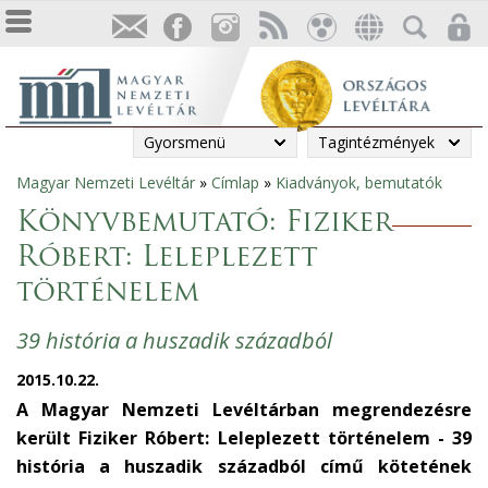
Gyorsmenü
Tagintézmények
Magyar Nemzeti Levéltár
»
Címlap
»
Kiadványok, bemutatók
Jelenlegi
Könyvbemutató: Fiziker
hely
Róbert: Leleplezett
történelem
39 história a huszadik századból
2015.10.22.
A Magyar Nemzeti Levéltárban megrendezésre
került Fiziker Róbert: Leleplezett történelem - 39
história a huszadik századból című kötetének