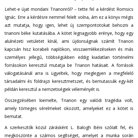
Lehet-e újat mondani Trianonról? – tette fel a kérdést Romsics
Ignác. Erre a kérdésre nemmel felelt volna, ám ez a könyv mégis
azt mutatja, hogy igen, lehet új szempontotokat behozni a
trianoni béke kutatásába. A kötet legnagyobb erénye, hogy egy
alulnézeti vetületet kínál, ami újdonságnak számít Trianon
kapcsán hisz korabeli naplókon, visszaemlékezéseken és más
személyes jellegű, többségükben eddig kiadatlan történelmi
forrásokon keresztül mutatja be Trianon hatásait. A források
válogatásánál arra is ügyeltek, hogy meglegyen a megfelelő
társadalmi és földrajzi keresztmetszet, és bemutassák egy-két
példán keresztül a nemzetiségiek véleményét is.
Összegzésében kiemelte, Trianon egy valódi tragédia volt,
amely tömeges sérelmeket okozott, amelyeket ez a kötet is
bemutat.
A szerkesztők közül zárásként L. Balogh Béni szólalt fel, és
megköszönte a számos segítséget, amelyet a munka során