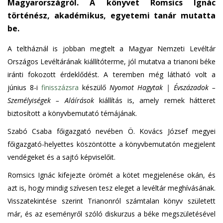
Magyarországról. A könyvet Romsics Ignác
n
történész, akadémikus, egyetemi tanár mutatta
d
s
be.
e
A teltháznál is jobban megtelt a Magyar Nemzeti Levéltár
-
Országos Levéltárának kiállítóterme, jól mutatva a trianoni béke
m
iránti fokozott érdeklődést. A teremben még látható volt a
a
i
június 8-i
finisszázsra
készülő
Nyomot Hagytak | Évszázadok –
l
Személyiségek – Aláírások
kiállítás is, amely remek hátteret
)
biztosított a könyvbemutató témájának.
Szabó Csaba főigazgató nevében Ö. Kovács József megyei
főigazgató-helyettes köszöntötte a könyvbemutatón megjelent
vendégeket és a sajtó képviselőit.
Romsics Ignác kifejezte örömét a kötet megjelenése okán, és
azt is, hogy mindig szívesen tesz eleget a levéltár meghívásának.
Visszatekintése szerint Trianonról számtalan könyv született
már, és az eseményről szóló diskurzus a béke megszületésével