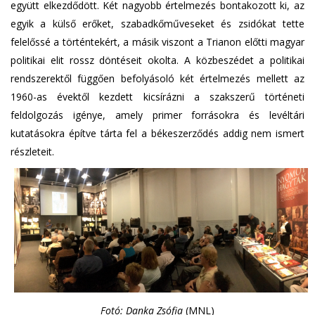
együtt elkezdődött. Két nagyobb értelmezés bontakozott ki, az
egyik a külső erőket, szabadkőműveseket és zsidókat tette
felelőssé a történtekért, a másik viszont a Trianon előtti magyar
politikai elit rossz döntéseit okolta. A közbeszédet a politikai
rendszerektől függően befolyásoló két értelmezés mellett az
1960-as évektől kezdett kicsírázni a szakszerű történeti
feldolgozás igénye, amely primer forrásokra és levéltári
kutatásokra építve tárta fel a békeszerződés addig nem ismert
részleteit.
Fotó: Danka Zsófia
(MNL)