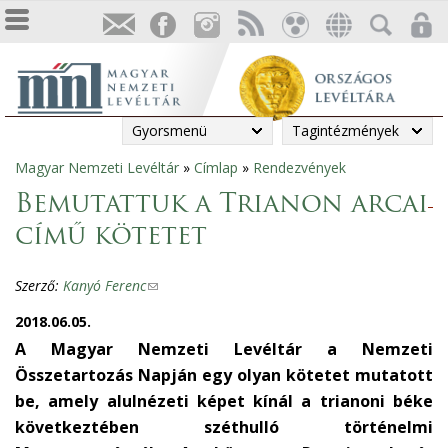
Gyorsmenü
Tagintézmények
Magyar Nemzeti Levéltár
»
Címlap
»
Rendezvények
Jelenlegi
Bemutattuk a Trianon arcai
hely
című kötetet
Szerző:
Kanyó Ferenc
(
l
2018.06.05.
i
A Magyar Nemzeti Levéltár a Nemzeti
n
Összetartozás Napján egy olyan kötetet mutatott
k
be, amely alulnézeti képet kínál a trianoni béke
s
következtében széthulló történelmi
e