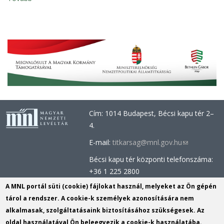
Cím: 1014 Budapest, Bécsi kapu tér 2–
4.
E-mail:
titkarsag@mnl.gov.hu
(link
sends
Bécsi kapu tér központi telefonszáma:
e-
+36 1 225 2800
mail)
Óbudai épület központi telefonszáma:
A MNL portál süti (cookie) fájlokat használ, melyeket az Ön gépén
+36 1 437 0660
tárol a rendszer. A cookie-k személyek azonosítására nem
alkalmasak, szolgáltatásaink biztosításához szükségesek. Az
Információs Iroda (Kutatószolgálat):
oldal használatával Ön beleegyezik a cookie-k használatába.