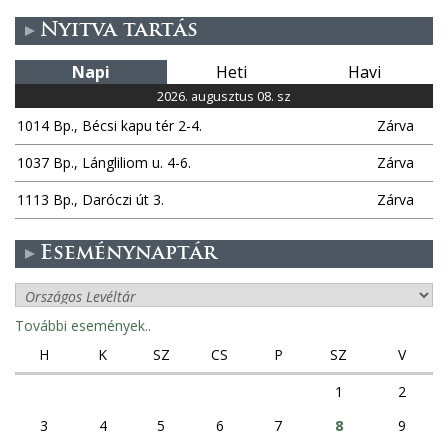
Nyitva tartás
Napi
Heti
Havi
2026. augusztus 08. sz
1014 Bp., Bécsi kapu tér 2-4.
Zárva
1037 Bp., Lángliliom u. 4-6.
Zárva
1113 Bp., Daróczi út 3.
Zárva
Eseménynaptár
További események..
H
K
SZ
CS
P
SZ
V
1
2
3
4
5
6
7
8
9