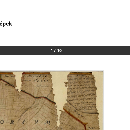
képek
z
1
/
10