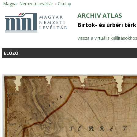
Magyar Nemzeti Levéltár
»
Címlap
Jelenlegi
ARCHIV ATLAS
hely
Birtok- és úrbéri tér
Vissza a virtuális kiállításokho
ELŐZŐ