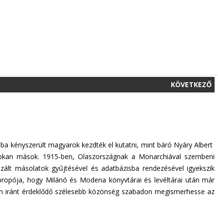
KÖVETKEZŐ
a kényszerült magyarok kezdték el kutatni, mint báró Nyáry Albert
 sokan mások. 1915-ben, Olaszországnak a Monarchiával szembeni
izált másolatok gyűjtésével és adatbázisba rendezésével igyekszik
apropója, hogy Milánó és Modena könyvtárai és levéltárai után már
lem iránt érdeklődő szélesebb közönség szabadon megismerhesse az