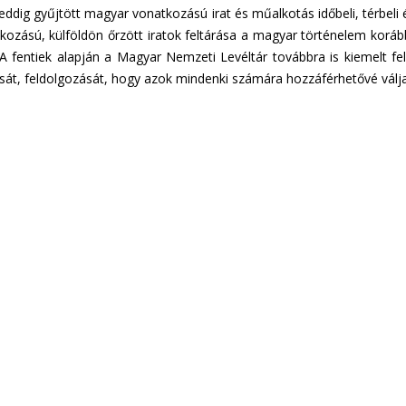
ddig gyűjtött magyar vonatkozású irat és műalkotás időbeli, térbeli é
kozású, külföldön őrzött iratok feltárása a magyar történelem korább
 fentiek alapján a Magyar Nemzeti Levéltár továbbra is kiemelt fe
rását, feldolgozását, hogy azok mindenki számára hozzáférhetővé válj