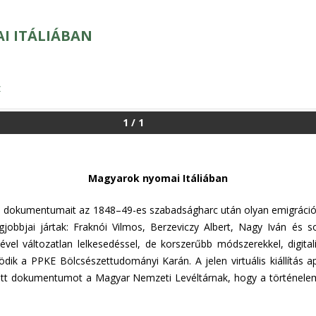
I ITÁLIÁBAN
z
1
/
1
Magyarok nyomai Itáliában
ú dokumentumait az 1848–49-es szabadságharc után olyan emigrációb
jobbjai jártak: Fraknói Vilmos, Berzeviczy Albert, Nagy Iván és
el változatlan lelkesedéssel, de korszerűbb módszerekkel, digital
dik a PPKE Bölcsészettudományi Karán. A jelen virtuális kiállítás 
sított dokumentumot a Magyar Nemzeti Levéltárnak, hogy a történe