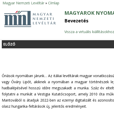
Magyar Nemzeti Levéltár
»
Címlap
Jelenlegi
MAGYAROK NYOMA
hely
Bevezetés
Vissza a virtuális kiállításokho
ELŐZŐ
Óriások nyomában járunk… Az itáliai levéltárak magyar vonatkozás
vagy Óváry Lipót, akiknek a nyomában a magyar történészek leg
hadbalépésével hosszú időre megszakadt a munka. Száz év elteltév
folytatni a munkát a Vestigia Kutatócsoport, amely 2010 óta műkö
Mantovából is átadjuk 2022-ben az ezernyi digitalizált és azono
olasz hungarika-feltárások új, jelentős eredményeit.