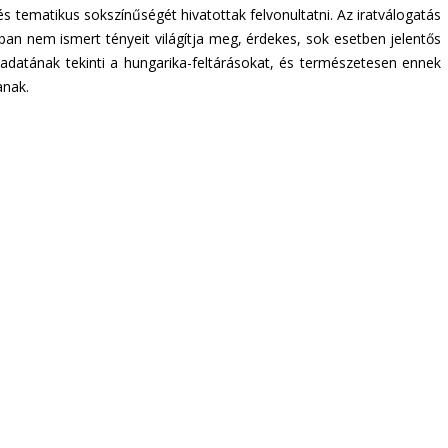
s tematikus sokszínűségét hivatottak felvonultatni. Az iratválogatás
an nem ismert tényeit világítja meg, érdekes, sok esetben jelentős
ladatának tekinti a hungarika-feltárásokat, és természetesen ennek
anak.