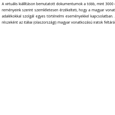
A virtuális kiállításon bemutatott dokumentumok a több, mint 3000 e
reményeink szerint szemléletesen érzékelteti, hogy a magyar vonat
adalékokkal szolgál egyes történelmi eseményekkel kapcsolatban. A
részeként az itáliai (olaszországi) magyar vonatkozású iratok feltá