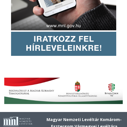
Magyar Nemzeti Levéltár Komárom-
Esztergom Vármegyei Levéltára