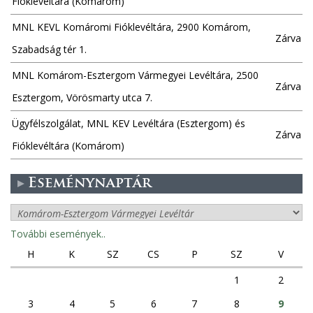
Fióklevéltára (Komárom)
MNL KEVL Komáromi Fióklevéltára, 2900 Komárom,
Zárva
Szabadság tér 1.
MNL Komárom-Esztergom Vármegyei Levéltára, 2500
Zárva
Esztergom, Vörösmarty utca 7.
Ügyfélszolgálat, MNL KEV Levéltára (Esztergom) és
Zárva
Fióklevéltára (Komárom)
Eseménynaptár
További események..
H
K
SZ
CS
P
SZ
V
1
2
3
4
5
6
7
8
9