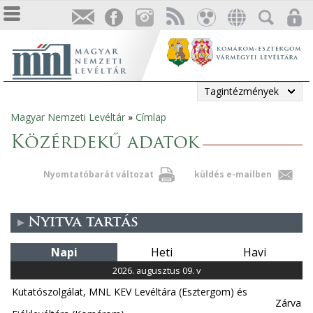
Tagintézmények
Magyar Nemzeti Levéltár
»
Címlap
Jelenlegi
Közérdekű adatok
hely
Nyomtatóbarát változat
küldés e-mailben
Nyitva tartás
Napi
Heti
Havi
2026. augusztus 09. v
Kutatószolgálat, MNL KEV Levéltára (Esztergom) és
Zárva