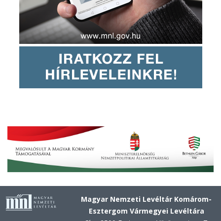
Magyar Nemzeti Levéltár Komárom-
Esztergom Vármegyei Levéltára