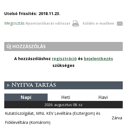
Utolsó frissítés:
2018.11.23.
Megosztás
Nyomtatóbarát változat
küldés e-mailben
ÚJ HOZZÁSZÓLÁS
A hozzászóláshoz
regisztráció
és
bejelentkezés
szükséges
Nyitva tartás
Napi
Heti
Havi
2026. augusztus 08. sz
Kutatószolgálat, MNL KEV Levéltára (Esztergom) és
Zárva
Fióklevéltára (Komárom)