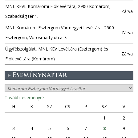
MNL KEVL Komáromi Fióklevéltára, 2900 Komárom,
Zárva
Szabadság tér 1.
MNL Komárom-Esztergom Vármegyei Levéltára, 2500
Zárva
Esztergom, Vörösmarty utca 7.
Ügyfélszolgálat, MNL KEV Levéltára (Esztergom) és
Zárva
Fióklevéltára (Komárom)
Eseménynaptár
További események..
H
K
SZ
CS
P
SZ
V
1
2
3
4
5
6
7
8
9