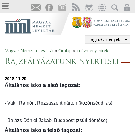
Tagintézmények
Magyar Nemzeti Levéltár
»
Címlap
»
Intézményi hírek
Jelenlegi
Rajzpályázatunk nyertesei
hely
2018.11.20.
Általános iskola alsó tagozat:
Vakli Ramón, Rózsaszentmárton (közönségdíjas)
-
- Balázs Dániel Jakab, Budapest (zsűri döntése)
Általános iskola felső tagozat: