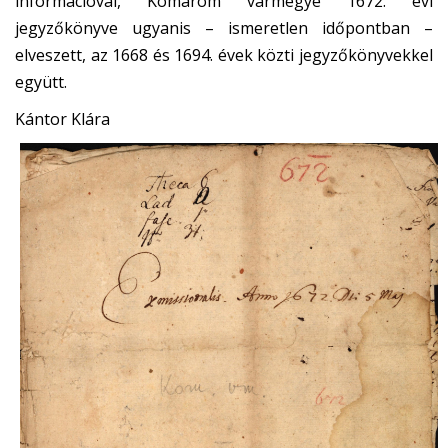
információval, Komárom vármegye 1672. évi
jegyzőkönyve ugyanis – ismeretlen időpontban –
elveszett, az 1668 és 1694. évek közti jegyzőkönyvekkel
együtt.
Kántor Klára