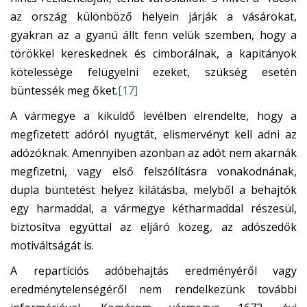
az ország különböző helyein járják a vásárokat,
gyakran az a gyanú állt fenn velük szemben, hogy a
törökkel kereskednek és cimborálnak, a kapitányok
kötelessége felügyelni ezeket, szükség esetén
büntessék meg őket.
[17]
A vármegye a kiküldő levélben elrendelte, hogy a
megfizetett adóról nyugtát, elismervényt kell adni az
adózóknak. Amennyiben azonban az adót nem akarnák
megfizetni, vagy első felszólításra vonakodnának,
dupla büntetést helyez kilátásba, melyből a behajtók
egy harmaddal, a vármegye kétharmaddal részesül,
biztosítva egyúttal az eljáró közeg, az adószedők
motiváltságát is.
A repartíciós adóbehajtás eredményéről vagy
eredménytelenségéről nem rendelkezünk további