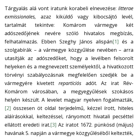
Tárgyalás alá vont iratunk korabeli elnevezése:
litterae
exmissionales,
azaz kiküldő vagy kibocsájtó levél,
tartalmát tekintve: Komárom vármegye két
adószedőjének nevére szóló hivatalos megbízás,
felhatalmazás. Ebben Szeghy János alispán
[1]
és a
szolgabírák – a vármegye közgyűlése nevében – arra
utasítják az adószedőket, hogy a levélben felsorolt
helyeken és a megnevezett személyektől, a hivatkozott
törvényi szabályozásnak megfelelően szedjék be a
vármegyére kivetett
repartíciós
adót. Az irat Rév-
Komárom városában, a megyegyűlések szokásos
helyén készült. A levelet magyar nyelven fogalmazták,
[2]
összesen öt oldal terjedelmű, kézzel írott, hiteles
aláírásokkal, keltezéssel, rányomott hivatali pecséttel
ellátott eredeti irat.
[3]
Az iratot 1672. pünkösd (május)
havának 5. napján a vármegye közgyűléséből keltezték,