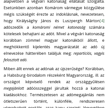
alapvetően a végvári katonaság ellátását szolgálta.
Esetünkben azonban Komárom vármegye közgyűlése
mégis szükségét érezte az indoklásnak, nevezetesen,
hogy Királysághy János és Luszpergh Márton
[4]
adószedők a
komáromi német katonaság
számára
kötelesek behajtani az adót. Mivel a végvári katonaság
korábban zömmel magyar katonákból állott, e
meghökkentő kijelentés magyarázatát az adó új
elnevezése hátterében találjuk meg:
repartíciós, vagyis
felosztott adó
.
Miben állt ennek az adónak az újszerűsége? Korábban,
a Habsburg-birodalom részeként Magyarország, ill. az
országot képviselő rendek az országgyűlésen
megajánlott
adóösszeggel járultak hozzá a katonai
kiadásokhoz. Természetesen az adómegajánlás nem
ötletszerűen történt, különféle, rendszeresen
végrehajtott portális, azaz kapu szerinti, lényegében