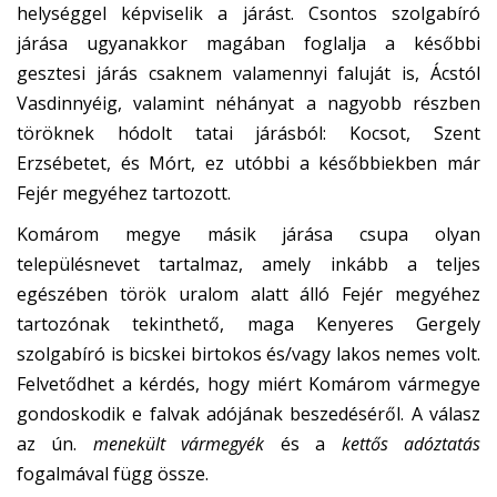
helységgel képviselik a járást. Csontos szolgabíró
járása ugyanakkor magában foglalja a későbbi
gesztesi járás csaknem valamennyi faluját is, Ácstól
Vasdinnyéig, valamint néhányat a nagyobb részben
töröknek hódolt tatai járásból: Kocsot, Szent
Erzsébetet, és Mórt, ez utóbbi a későbbiekben már
Fejér megyéhez tartozott.
Komárom megye másik járása csupa olyan
településnevet tartalmaz, amely ­inkább a teljes
egészében török uralom alatt álló Fejér megyéhez
tartozónak tekinthető, maga Kenyeres Gergely
szolgabíró is bicskei birtokos és/vagy lakos nemes volt.
Felvetődhet a kérdés, hogy miért Komárom vármegye
gondoskodik e falvak adójának beszedéséről. A válasz
az ún.
menekült vármegyék
és a
kettős adóztatás
fogalmával függ össze.