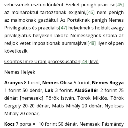
vehessenek esztendőnként. Ezeket penigh praecise
[45]
az molnároktul tartozzanak exigalni,
[46]
nem penigh
az malmoknak gazdáitul. Az Portáknak penigh Nemes
Privilegiatus és praedialis
[47]
helyeknek s holdult avagy
privilegiatus helyeken lakozó Nemességnek száma az
reájok vetet impositionak summajával
[48]
ilyenképpen
következik.
Csontos Imre Uram processusában
[49]
levő
Nemes Helyek
Aranyos
8 forint,
Nemes Olcsa
5 forint,
Nemes Bogya
1 forint 50 dénár,
Lak
3 forint,
AlsóGellér
2 forint 75
dénár; [nemesek:] Török István, Török Miklós, Török
Gergely 20-20 dénár, Matis Mihály 20 dénár, Nyolcsas
Mihály 20 dénár,
Kocs
7 porta = 10 forint 50 dénár, Nemesek: Pázmándy