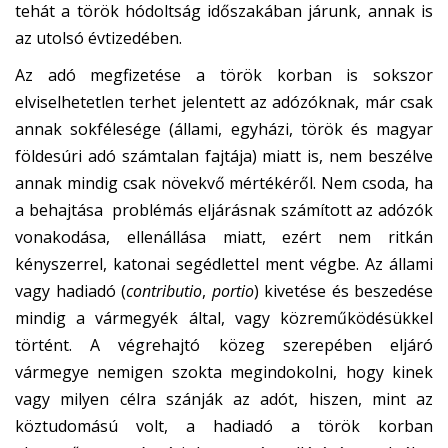
tehát a török hódoltság időszakában járunk, annak is
az utolsó évtizedében.
Az adó megfizetése a török korban is sokszor
elviselhetetlen terhet jelentett az adózóknak, már csak
annak sokfélesége (állami, egyházi, török és magyar
földesúri adó számtalan fajtája) miatt is, nem beszélve
annak mindig csak növekvő mértékéről. Nem csoda, ha
a behajtása problémás eljárásnak számított az adózók
vonakodása, ellenállása miatt, ezért nem ritkán
kényszerrel, katonai segédlettel ment végbe. Az állami
vagy hadiadó (
contributio
,
portio
) kivetése és beszedése
mindig a vármegyék által, vagy közreműködésükkel
történt. A végrehajtó közeg szerepében eljáró
vármegye nemigen szokta megindokolni, hogy kinek
vagy milyen célra szánják az adót, hiszen, mint az
köztudomású volt, a hadiadó a török korban