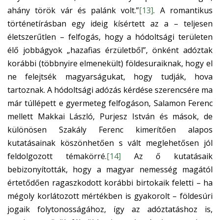
ahány török vár és palánk volt.”
[13]
. A romantikus
történetírásban egy ideig kísértett az a – teljesen
életszerűtlen – felfogás, hogy a hódoltsági területen
élő jobbágyok „hazafias érzületből”, önként adóztak
korábbi (többnyire elmenekült) földesuraiknak, hogy el
ne felejtsék magyarságukat, hogy tudják, hova
tartoznak. A hódoltsági adózás kérdése szerencsére ma
már túllépett e gyermeteg felfogáson, Salamon Ferenc
mellett Makkai László, Purjesz István és mások, de
különösen Szakály Ferenc kimerítően alapos
kutatásainak köszönhetően s vált meglehetősen jól
feldolgozott témakörré.
[14]
Az ő kutatásaik
bebizonyították, hogy a magyar nemesség magától
értetődően ragaszkodott korábbi birtokaik feletti – ha
mégoly korlátozott mértékben is gyakorolt – földesúri
jogaik folytonosságához, így az adóztatáshoz is,