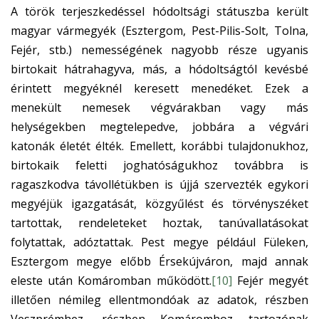
A török terjeszkedéssel hódoltsági státuszba került
magyar vármegyék (Esztergom, Pest-Pilis-Solt, Tolna,
Fejér, stb.) nemességének nagyobb része ugyanis
birtokait hátrahagyva, más, a hódoltságtól kevésbé
érintett megyéknél keresett menedéket. Ezek a
menekült nemesek végvárakban vagy más
helységekben megtelepedve, jobbára a végvári
katonák életét élték. Emellett, korábbi tulajdonukhoz,
birtokaik feletti joghatóságukhoz továbbra is
ragaszkodva távollétükben is újjá szervezték egykori
megyéjük igazgatását, közgyűlést és törvényszéket
tartottak, rendeleteket hoztak, tanúvallatásokat
folytattak, adóztattak. Pest megye például Füleken,
Esztergom megye előbb Érsekújváron, majd annak
eleste után Komáromban működött.
[10]
Fejér megyét
illetően némileg ellentmondóak az adatok, részben