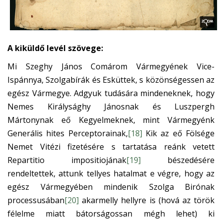
A kiküldő levél szövege:
Mi Szeghy János Comárom Vármegyének Vice-
Ispánnya, Szolgabírák és Esküttek, s közönségessen az
egész Vármegye. Adgyuk tudására mindeneknek, hogy
Nemes Királysághy Jánosnak és Luszpergh
Mártonynak eő Kegyelmeknek, mint Vármegyénk
Generális hites Perceptorainak,
[18]
Kik az eő Fölsége
Nemet Vitézi fizetésére s tartatása reánk vetett
Repartitio impositiojának
[19]
bészedésére
rendeltettek, attunk tellyes hatalmat e végre, hogy az
egész Vármegyében mindenik Szolga Birónak
processusában
[20]
akarmelly hellyre is (hová az török
félelme miatt bátorságossan mégh lehet) ki