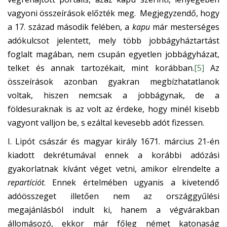
vagyoni összeírások előzték meg. Megjegyzendő, hogy
a 17. század második felében, a
kapu
már mesterséges
adókulcsot jelentett, mely több jobbágyháztartást
foglalt magában, nem csupán egyetlen jobbágyházat,
telket és annak tartozékait, mint korábban.
[5]
Az
összeírások azonban gyakran megbízhatatlanok
voltak, hiszen nemcsak a jobbágynak, de a
földesuraknak is az volt az érdeke, hogy minél kisebb
vagyont valljon be, s ezáltal kevesebb adót fizessen.
I. Lipót császár és magyar király 1671. március 21-én
kiadott dekrétumával ennek a korábbi adózási
gyakorlatnak kívánt véget vetni, amikor elrendelte a
repartíciót
. Ennek értelmében ugyanis a kivetendő
adóösszeget illetően nem az országgyűlési
megajánlásból indult ki, hanem a végvárakban
állomásozó, ekkor már főleg német katonaság