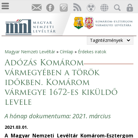
Tagintézmények
Magyar Nemzeti Levéltár
»
Címlap
»
Érdekes iratok
Jelenlegi
Adózás Komárom
hely
vármegyében a török
időkben. Komárom
vármegye 1672-es kiküldő
levele
A hónap dokumentuma: 2021. március
2021.03.01.
A Magyar Nemzeti Levéltár Komárom-Esztergom