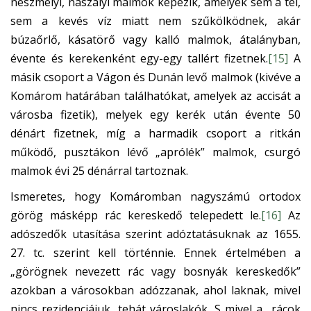
neszmélyi, naszályi malmok képezik, amelyek sem a tél,
sem a kevés víz miatt nem szűkölködnek, akár
búzaőrlő, kásatörő vagy kalló malmok, átalányban,
évente és kerekenként egy-egy tallért fizetnek.
[15]
A
másik csoport a Vágon és Dunán levő malmok (kivéve a
Komárom határában találhatókat, amelyek az accisát a
városba fizetik), melyek egy kerék után évente 50
dénárt fizetnek, míg a harmadik csoport a ritkán
működő, pusztákon lévő „aprólék” malmok, csurgó
malmok évi 25 dénárral tartoznak.
Ismeretes, hogy Komáromban nagyszámú ortodox
görög másképp rác kereskedő telepedett le.
[16]
Az
adószedők utasítása szerint adóztatásuknak az 1655.
27. tc. szerint kell történnie. Ennek értelmében a
„görögnek nevezett rác vagy bosnyák kereskedők”
azokban a városokban adózzanak, ahol laknak, mivel
nincs rezidenciájuk, tehát városlakók. S mivel a rácok