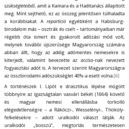
szükségleteiből
, amit a Kamara és a Haditanács állapított
meg. Mint sejthető, ez az összeg jelentősen túlhaladta
a korábbiakat. A
repartíció
egyébként a Habsburg-
birodalom más – osztrák és cseh – tartományaiban már
régebb óta ismert és gyakorolt adózási mód volt,
melynek további újszerűsége Magyarország számára
abban állt, hogy az addig adómentes nemesekre is
kiterjedt, valamint bevezette az
accisa
-nak nevezett
fogyasztási adót is. A tervezet szerint Magyarországra
az összbirodalmi adószükséglet 40%-a esett volna.
[6]
A történészek I. Lipót e drasztikus lépése mögött
többnyire az igazságtalan vasvári békét (1664) követő
és magyar nemesi ellenállásba torkolló
elégedetlenségre – a Rákóczi-, Wesselényi-, Thököly-
felkelésekre – adott uralkodói választ látják. Az
uralkodói „bosszú”, megtorlás természetesen