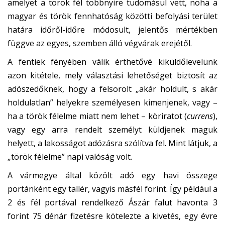
amelyet a török fél többnyire tudomásul vett, noha a
magyar és török fennhatóság közötti befolyási terület
határa időről-időre módosult, jelentős mértékben
függve az egyes, szemben álló végvárak erejétől.
A fentiek fényében válik érthetővé kiküldőlevelünk
azon kitétele, mely választási lehetőséget biztosít az
adószedőknek, hogy a felsorolt „akár holdult, s akár
holdulatlan” helyekre személyesen kimenjenek, vagy –
ha a török félelme miatt nem lehet – köriratot (
currens
),
vagy egy arra rendelt személyt küldjenek maguk
helyett, a lakosságot adózásra szólítva fel. Mint látjuk, a
„török félelme” napi valóság volt.
A vármegye által közölt adó egy havi összege
portánként egy tallér, vagyis másfél forint. Így például a
2 és fél portával rendelkező Ászár falut havonta 3
forint 75 dénár fizetésre kötelezte a kivetés, egy évre