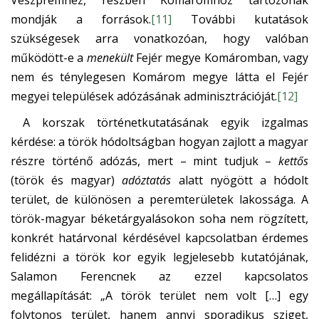
Veszprémhez, részben Komáromhoz tartozónak
mondják a források.
[11]
További kutatások
szükségesek arra vonatkozóan, hogy valóban
működött-e a
menekült
Fejér megye Komáromban, vagy
nem és ténylegesen Komárom megye látta el Fejér
megyei települések adózásának adminisztrációját.
[12]
A korszak történetkutatásának egyik izgalmas
kérdése: a török hódoltságban hogyan zajlott a magyar
részre történő adózás, mert – mint tudjuk –
kettős
(török és magyar)
adóztatás
alatt nyögött a hódolt
terület, de különösen a peremterületek lakossága. A
török-magyar béketárgyalásokon soha nem rögzített,
konkrét határvonal kérdésével kapcsolatban érdemes
felidézni a török kor egyik legjelesebb kutatójának,
Salamon Ferencnek az ezzel kapcsolatos
megállapítását: „A török terület nem volt […] egy
folytonos terület, hanem annyi sporadikus sziget,