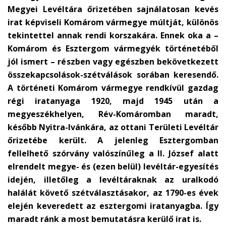
Megyei Levéltára őrizetében sajnálatosan kevés
irat képviseli Komárom vármegye múltját, különös
tekintettel annak rendi korszakára. Ennek oka a –
Komárom és Esztergom vármegyék történetéből
jól ismert – részben vagy egészben bekövetkezett
összekapcsolások-szétválások sorában keresendő.
A történeti Komárom vármegye rendkívül gazdag
régi iratanyaga 1920, majd 1945 után a
megyeszékhelyen, Rév-Komáromban maradt,
később Nyitra-Ivánkára, az ottani Területi Levéltár
őrizetébe került. A jelenleg Esztergomban
fellelhető szórvány valószínűleg a II. József alatt
elrendelt megye- és (ezen belül) levéltár-egyesítés
idején, illetőleg a levéltáraknak az uralkodó
halálát követő szétválasztásakor, az 1790-es évek
elején keveredett az esztergomi iratanyagba. Így
maradt ránk a most bemutatásra kerülő irat is.