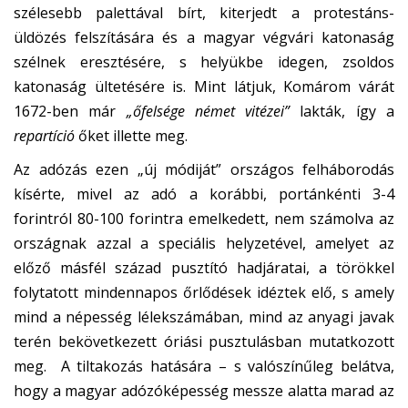
szélesebb palettával bírt, kiterjedt a protestáns-
üldözés felszítására és a magyar végvári katonaság
szélnek eresztésére, s helyükbe idegen, zsoldos
katonaság ültetésére is. Mint látjuk, Komárom várát
1672-ben már
„őfelsége német vitézei”
lakták, így a
repartíció
őket illette meg.
Az adózás ezen „új módiját” országos felháborodás
kísérte, mivel az adó a korábbi, portánkénti 3-4
forintról 80-100 forintra emelkedett, nem számolva az
országnak azzal a speciális helyzetével, amelyet az
előző másfél század pusztító hadjáratai, a törökkel
folytatott mindennapos őrlődések idéztek elő, s amely
mind a népesség lélekszámában, mind az anyagi javak
terén bekövetkezett óriási pusztulásban mutatkozott
meg. A tiltakozás hatására – s valószínűleg belátva,
hogy a magyar adózóképesség messze alatta marad az