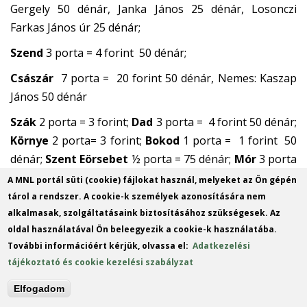
Gergely 50 dénár, Janka János 25 dénár, Losonczi
Farkas János úr 25 dénár;
Szend
3 porta = 4 forint 50 dénár;
Császár
7 porta = 20 forint 50 dénár, Nemes: Kaszap
János 50 dénár
Szák
2 porta = 3 forint;
Dad
3 porta = 4 forint 50 dénár;
Környe
2 porta= 3 forint;
Bokod
1 porta = 1 forint 50
dénár;
Szent Eörsebet
½ porta = 75 dénár;
Mór
3 porta
=4 forint 50 dénár; Aszár 2 ½ porta = 3 forint 75 dénár;
A MNL portál süti (cookie) fájlokat használ, melyeket az Ön gépén
Kisbér 3 porta= 4 forint 50 dénár;
tárol a rendszer. A cookie-k személyek azonosítására nem
alkalmasak, szolgáltatásaink biztosításához szükségesek. Az
Kethely
1 porta = 1 forint 50 dénár;
Ete
3 porta = 4
oldal használatával Ön beleegyezik a cookie-k használatába.
forint 50 dénár;
Vasdinnye
1 porta = 1 forint 50 dénár;
További információért kérjük, olvassa el:
Adatkezelési
NagyIgmánd
2 ½ porta = 3 forint 75 dénár, Nemes:
tájékoztató és cookie kezelési szabályzat
István Deák;
[50]
Bana
2 porta= 3 forint;
Ács
3 porta = 4
Elfogadom
forint 50 dénár, Nemesek: ---