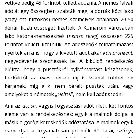
vetítve pedig 45 forintot kellett adóznia. A nemes falvak
adóját egy összegben szabták meg, a porták közt lakó
(vagy ott birtokos) nemes személyek általában 20-50
dénár közti összeget fizettek. A Komárom városában
lakó katona-nemeseknek (
nemes sereg
) összesen 225
forintot kellett fizetniük. Az adószedők felhatalmazást
nyertek arra is, hogy a kivetett adót akár
kántoronként
,
negyedévente szedhessék be. A kiküldő rendelkezés
előírta, hogy a pusztákról nyilvántartást készítsenek,
bérlőiktől az éves bérleti díj 6 %-ánál többet ne
kérjenek, míg a ki nem bérelt puszták után, vagy
amelyeket a németek „
eléltek
”, nem kell adót szedni.
Ami az
accisa
, vagyis fogyasztási adót illeti, két fontos
eleme van a rendelkezésnek: egyik a malmok dolga, a
másik a görög kereskedők adóztatása. A malmok egyik
csoportját a folyamatosan jól működő tatai, szőnyi,