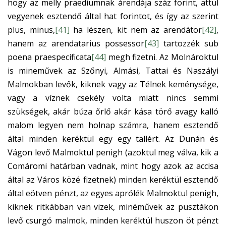
hogy az melly praediumnak árendája száz forint, attul
vegyenek esztendő által hat forintot, és így az szerint
plus, minus,
[41]
ha lészen, kit nem az arendátor
[42]
,
hanem az arendatarius possessor
[43]
tartozzék sub
poena praespecificata
[44]
megh fizetni. Az Molnároktul
is mineművek az Szőnyi, Almási, Tattai és Naszályi
Malmokban levők, kiknek vagy az Télnek keménysége,
vagy a víznek csekély volta miatt nincs semmi
szükségek, akár búza őrlő akár kása törő avagy kalló
malom legyen nem holnap számra, hanem esztendő
által minden keréktül egy egy tallért. Az Dunán és
Vágon levő Malmoktul penigh (azoktul meg válva, kik a
Comáromi határban vadnak, mint hogy azok az accisa
által az Város közé fizetnek) minden keréktül esztendő
által eötven pénzt, az egyes aprólék Malmoktul penigh,
kiknek ritkábban van vizek, minéművek az pusztákon
levő csurgó malmok, minden keréktül huszon öt pénzt