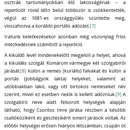
osztrák tartományokban élő lakosságénak – a
repartíciót
rövid időn belül többször is csökkentették,
végül az 1681-es országgyűlés szüntette meg,
visszahozva a korábbi portális adózást.
[7]
Iratunk keletkezésekor azonban még viszonylag friss
intézkedésnek számított a
repartíció
.
A kiküldő levél mindenekelőtt megjelöli a helyet, ahová
a kiküldés szolgál: Komárom vármegye két szolgabírói
járását:
[8]
külön a nemes (kuriális) falvakat és külön a
portás (jobbágyok lakta) helyeket, valamint az
utóbbiakban lakó, vagy ott birtokos nemeseket név
szerint, mivel ez esetben nekik is kellett adózniuk.
[9]
A
szolgabíró neve alatt felsorolt helységek alapján
látható, hogy Csontos Imre járása részben a később
csallóköziként és gesztesiként ismert járások voltak. Az
előbbi helységei erősen hiányos létszámban, csupán öt