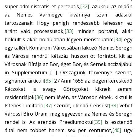
super administratis et perceptis,
[32]
azukrul az midőn
az Nemes Vármegye kívánnya szám adásrúl
tartozzanak: Hogy penigh rendessebb lehessen ez
aránt való processusok,
[33]
minden portátul, akár
holdult s akár holdulatlan légyen menstruatim
[34]
egy
egy tallért Komárom Várossában lakozó Nemes Seregh
és Várossi rendrül kétszáz huszon öt forintot, kit az
Városnak Bírája az Bor, éget Bor, és Sernek accizájábul
in Supplementum […] Országunk törvénnye szerint,
signanter articuli
[35]
27 Anni 1655 az idegen kereskedő
Ráczokat is avagy Görögöket kiknek semmi
residentiájok
[36]
nem lévén, az Városon élnek, kiktül is
Istenes Limitatio
[37]
szerint, illendő Censust
[38]
vehet
Várossi Bíro Uram, meg egyezvén az Nemes és Seregh
rendel is. Az arendás Praediumoktul
[39]
is esztendő
által nem többet hanem sex per centumot,
[40]
ugy