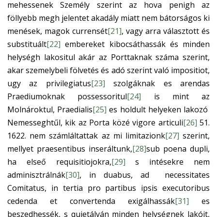
mehessenek Személy szerint az hova penigh az
föllyebb megh jelentet akadály miatt nem bátorságos ki
menések, magok currensét
[21]
, vagy arra választott és
substituált
[22]
embereket kibocsáthassák és minden
helységh lakositul akár az Porttaknak száma szerint,
akar szemelybeli fölvetés és adó szerint való impositiot,
ugy az privilegiatus
[23]
szolgáknak es arendas
Praediumoknak possessoritul
[24]
is mint az
Molnároktul, Praedialis
[25]
es holdult helyeken lakozó
Nemesseghtűl, kik az Porta közé vigore articuli
[26]
51.
1622. nem számláltattak az mi limitazionk
[27]
szerint,
mellyet praesentibus inseráltunk,
[28]
sub poena dupli,
ha elseő requisitiojokra,
[29]
s intésekre nem
adminisztrálnák
[30]
, in duabus, ad necessitates
Comitatus, in tertia pro partibus ipsis executoribus
cedenda et convertenda exigálhassák
[31]
es
beszedhessék, s quietálván minden helységnek lakóit,